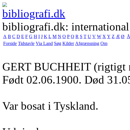
bibliografi.dk: international
A
B
C
D
E
F
G
H
I
J
K
L
M
N
O
P
Q
R
S
T
U
V
W
X
Y
Z
Æ
Ø
Forside
Tidstavle
Via Land
Søg
Kilder
Afgrænsning
Om
GERT BUCHHEIT
(rigtigt
Født 02.06.1900. Død 31.0
Var bosat i Tyskland.