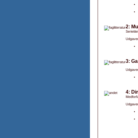
2: M
Serietit
Udgaver
3: Ga
Udgaver
4: Di
Medforfa
Udgaver