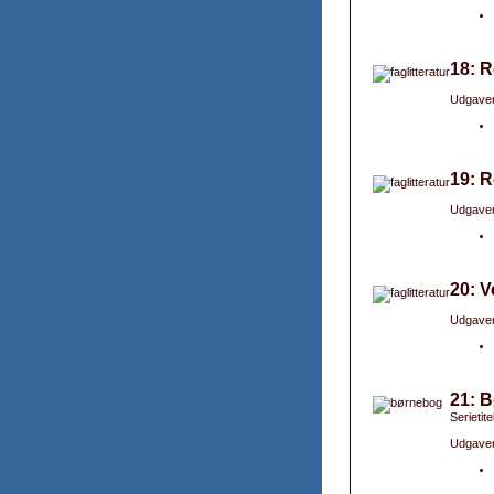
18: R
Udgaver
19: 
Udgaver
20: V
Udgaver
21: 
Serietit
Udgaver