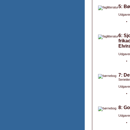
5: Bø
Udgaver
6: Sj
frika
Elvir
Udgaver
7: De
Serietit
Udgaver
8: Go
Udgaver