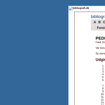
bibliogr
A
B
Forsi
PED
Født 19
Var bos
Se mere
Udgi