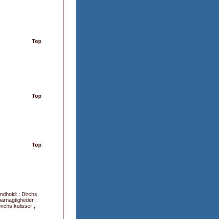
Top
Top
Top
ndhold: : Dirchs
barnagtigheder ;
rchs kulisser ;