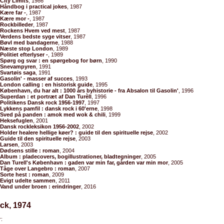
City Limits
, 1986
Håndbog i practical jokes
, 1987
Kære far -
, 1987
Kære mor -
, 1987
Rockbilleder
, 1987
Rockens Hvem ved mest
, 1987
Verdens bedste syge vitser
, 1987
Bøvl med bandagerne
, 1988
Næste stop London
, 1989
Politiet efterlyser -
, 1989
Spørg og svar : en spørgebog for børn
, 1990
Snevampyren
, 1991
Svartøis saga
, 1991
Gasolin' - masser af succes
, 1993
London calling : en historisk guide
, 1995
København, du har alt : 1000 års byhistorie - fra Absalon til Gasolin'
, 1996
Superdan : et portræt af Dan Turèll
, 1996
Politikens Dansk rock 1956-1997
, 1997
Lykkens pamfil : dansk rock i 60'erne
, 1998
Sved på panden : amok med wok & chili
, 1999
Heksefuglen
, 2001
Dansk rockleksikon 1956-2002
, 2002
Holder healere hellige køer? : guide til den spirituelle rejse
, 2002
Guide til den spirituelle rejse
, 2003
Larsen
, 2003
Dødsens stille : roman
, 2004
Album : pladecovers, bogillustrationer, bladtegninger
, 2005
Dan Turell's København : gaden var min far, gården var min mor
, 2005
Tåge over Langebro : roman
, 2007
Sorte hest : roman
, 2009
Evigt udelte sammen
, 2011
Vand under broen : erindringer
, 2016
ck, 1974
: