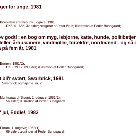
ger for unge, 1981
:
Bibliotekscentralen; ny. udgave; 1981.
DK5: 01.688; 32 sider; redigeret af Peter Brun; illustration af Peder Bundgaard;
ov godt! : en bog om myg, isbjørne, katte, hunde, politibetjen
deller, århusianere, vindmøller, forældre, nordmænd - og så d
a på fem år, 1981
:
Borgen; 1981(2).
DK5: 39.12; 89 sider; illustration af Peder Bundgaard;
t bli'r svært, Swarbrick, 1981
el: Swarbrick og hajerne, nr. 2
:
Munksgaard (Bison); 1. udgave; 1981(1).
56 sider; illustration af Peder Bundgaard;
' jul, Eddie!, 1982
:
Forum; 1. udgave; 1982(1).
69 sider; tegninger af Peder Bundgaard;