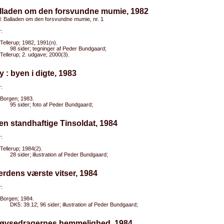
alladen om den forsvundne mumie, 1982
el: Balladen om den forsvundne mumie, nr. 1
:
Tellerup; 1982, 1991(n).
98 sider; tegninger af Peder Bundgaard;
Tellerup; 2. udgave; 2000(3).
y : byen i digte, 1983
:
Borgen; 1983.
95 sider; foto af Peder Bundgaard;
en standhaftige Tinsoldat, 1984
:
Tellerup; 1984(2).
28 sider; illustration af Peder Bundgaard;
erdens værste vitser, 1984
:
Borgen; 1984.
DK5: 39.12; 96 sider; illustration af Peder Bundgaard;
Bøvsedragernes hemmelighed, 1984