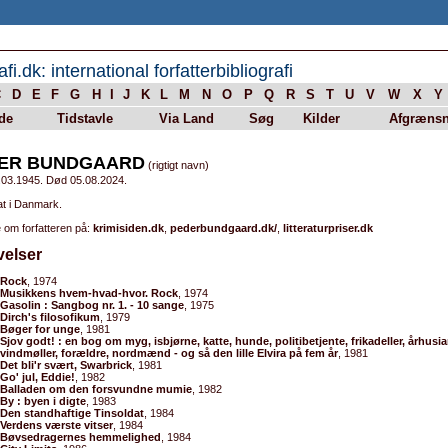
afi.dk: international forfatterbibliografi
C
D
E
F
G
H
I
J
K
L
M
N
O
P
Q
R
S
T
U
V
W
X
Y
de
Tidstavle
Via Land
Søg
Kilder
Afgrænsn
ER BUNDGAARD
(rigtigt navn)
.03.1945. Død 05.08.2024.
at i Danmark.
 om forfatteren på:
krimisiden.dk
,
pederbundgaard.dk/
,
litteraturpriser.dk
velser
Rock
, 1974
Musikkens hvem-hvad-hvor. Rock
, 1974
Gasolin : Sangbog nr. 1. - 10 sange
, 1975
Dirch's filosofikum
, 1979
Bøger for unge
, 1981
Sjov godt! : en bog om myg, isbjørne, katte, hunde, politibetjente, frikadeller, århusia
vindmøller, forældre, nordmænd - og så den lille Elvira på fem år
, 1981
Det bli'r svært, Swarbrick
, 1981
Go' jul, Eddie!
, 1982
Balladen om den forsvundne mumie
, 1982
By : byen i digte
, 1983
Den standhaftige Tinsoldat
, 1984
Verdens værste vitser
, 1984
Bøvsedragernes hemmelighed
, 1984