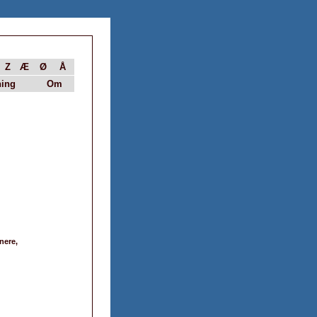
Z
Æ
Ø
Å
ing
Om
nere,