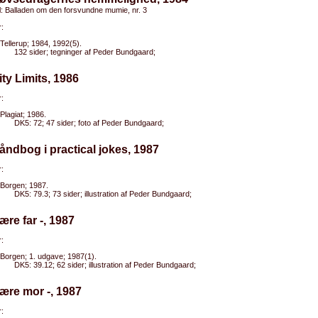
el: Balladen om den forsvundne mumie, nr. 3
:
Tellerup; 1984, 1992(5).
132 sider; tegninger af Peder Bundgaard;
ity Limits, 1986
:
Plagiat; 1986.
DK5: 72; 47 sider; foto af Peder Bundgaard;
åndbog i practical jokes, 1987
:
Borgen; 1987.
DK5: 79.3; 73 sider; illustration af Peder Bundgaard;
ære far -, 1987
:
Borgen; 1. udgave; 1987(1).
DK5: 39.12; 62 sider; illustration af Peder Bundgaard;
ære mor -, 1987
: