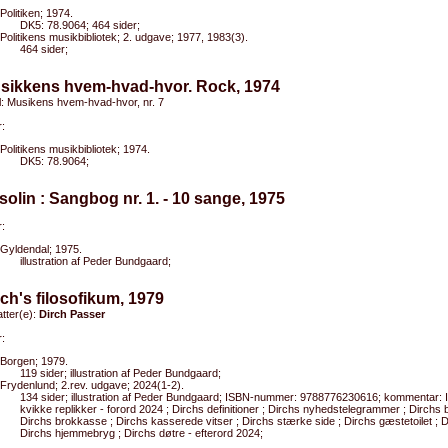
Politiken; 1974.
DK5: 78.9064; 464 sider;
Politikens musikbibliotek; 2. udgave; 1977, 1983(3).
464 sider;
usikkens hvem-hvad-hvor. Rock, 1974
el: Musikens hvem-hvad-hvor, nr. 7
:
Politikens musikbibliotek; 1974.
DK5: 78.9064;
solin : Sangbog nr. 1. - 10 sange, 1975
:
Gyldendal; 1975.
illustration af Peder Bundgaard;
rch's filosofikum, 1979
tter(e):
Dirch Passer
:
Borgen; 1979.
119 sider; illustration af Peder Bundgaard;
Frydenlund; 2.rev. udgave; 2024(1-2).
134 sider; illustration af Peder Bundgaard; ISBN-nummer: 9788776230616; kommentar: I
kvikke replikker - forord 2024 ; Dirchs definitioner ; Dirchs nyhedstelegrammer ; Dirchs 
Dirchs brokkasse ; Dirchs kasserede vitser ; Dirchs stærke side ; Dirchs gæstetoilet ; Di
Dirchs hjemmebryg ; Dirchs døtre - efterord 2024;