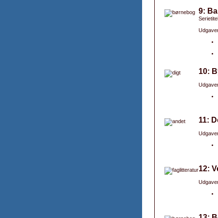
9: B
Serietit
Udgaver
10: B
Udgaver
11: D
Udgaver
12: V
Udgaver
13: 