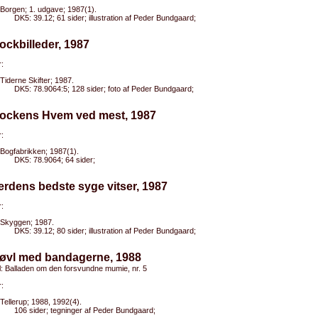
Borgen; 1. udgave; 1987(1).
DK5: 39.12; 61 sider; illustration af Peder Bundgaard;
ockbilleder, 1987
:
Tiderne Skifter; 1987.
DK5: 78.9064:5; 128 sider; foto af Peder Bundgaard;
Rockens Hvem ved mest, 1987
:
Bogfabrikken; 1987(1).
DK5: 78.9064; 64 sider;
erdens bedste syge vitser, 1987
:
Skyggen; 1987.
DK5: 39.12; 80 sider; illustration af Peder Bundgaard;
Bøvl med bandagerne, 1988
el: Balladen om den forsvundne mumie, nr. 5
:
Tellerup; 1988, 1992(4).
106 sider; tegninger af Peder Bundgaard;