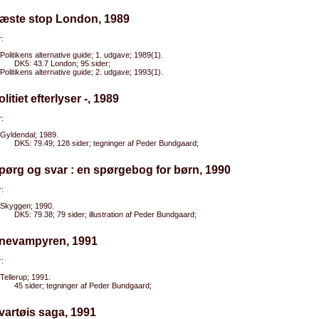
Næste stop London, 1989
:
Politikens alternative guide; 1. udgave; 1989(1).
DK5: 43.7 London; 95 sider;
Politikens alternative guide; 2. udgave; 1993(1).
olitiet efterlyser -, 1989
:
Gyldendal; 1989.
DK5: 79.49; 128 sider; tegninger af Peder Bundgaard;
pørg og svar : en spørgebog for børn, 1990
:
Skyggen; 1990.
DK5: 79.38; 79 sider; illustration af Peder Bundgaard;
Snevampyren, 1991
:
Tellerup; 1991.
45 sider; tegninger af Peder Bundgaard;
vartøis saga, 1991