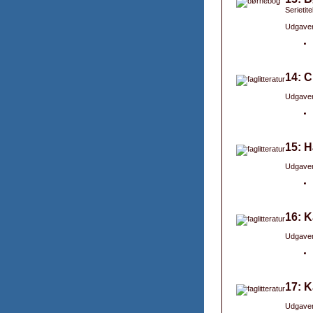
Serietit
Udgaver
14: C
Udgaver
15: H
Udgaver
16: K
Udgaver
17: K
Udgaver