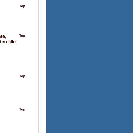
Top
te,
Top
en lille
Top
Top