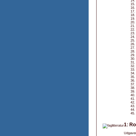
1: Ro
Udgaver