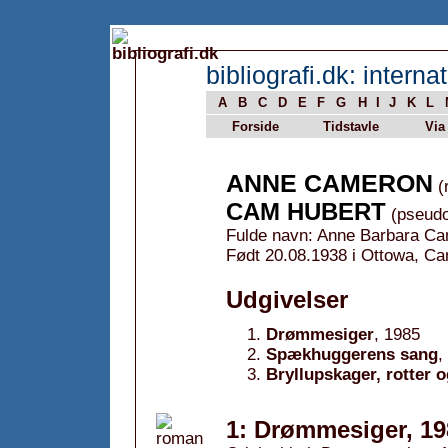
bibliografi.dk: internat
A
B
C
D
E
F
G
H
I
J
K
L
Forside
Tidstavle
Via
ANNE CAMERON
(r
CAM HUBERT
(pseud
Fulde navn: Anne Barbara C
Født 20.08.1938 i Ottowa, Ca
Udgivelser
Drømmesiger
, 1985
Spækhuggerens sang
,
Bryllupskager, rotter 
1: Drømmesiger, 19