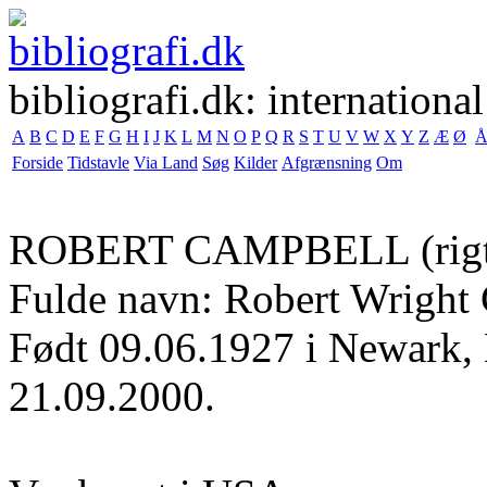
bibliografi.dk: international
A
B
C
D
E
F
G
H
I
J
K
L
M
N
O
P
Q
R
S
T
U
V
W
X
Y
Z
Æ
Ø
Forside
Tidstavle
Via Land
Søg
Kilder
Afgrænsning
Om
ROBERT CAMPBELL
(rig
Fulde navn: Robert Wright
Født 09.06.1927 i Newark,
21.09.2000.