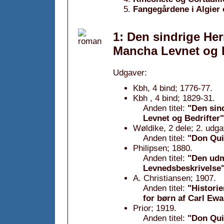
Fangegårdene i Algier 
1: Den sindrige He
Mancha Levnet og B
Udgaver:
Kbh, 4 bind; 1776-77.
Kbh , 4 bind; 1829-31.
Anden titel:
"Den sin
Levnet og Bedrifter"
Wøldike, 2 dele; 2. udg
Anden titel:
"Don Qui
Philipsen; 1880.
Anden titel:
"Den udm
Levnedsbeskrivelse
A. Christiansen; 1907.
Anden titel:
"Histori
for børn af Carl Ewa
Prior; 1919.
Anden titel:
"Don Qui