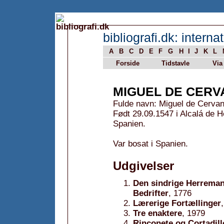
bibliografi.dk: internat
A
B
C
D
E
F
G
H
I
J
K
L
Forside
Tidstavle
Via
MIGUEL DE CER
Fulde navn: Miguel de Cerva
Født 29.09.1547 i Alcalá de 
Spanien.
Var bosat i Spanien.
Udgivelser
Den sindrige Herreman
Bedrifter
, 1776
Lærerige Fortællinger
Tre enaktere
, 1979
Rinconete og Cortadill