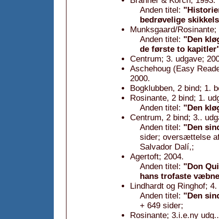
Branner & Korch; 1993.
Anden titel:
"Histori
bedrøvelige skikkel
Munksgaard/Rosinante; 
Anden titel:
"Den klø
de første to kapitler
Centrum; 3. udgave; 20
Aschehoug (Easy Readers
2000.
Bogklubben, 2 bind; 1. 
Rosinante, 2 bind; 1. ud
Anden titel:
"Den klø
Centrum, 2 bind; 3.. udg
Anden titel:
"Den sin
sider; oversættelse a
Salvador Dalí,;
Agertoft; 2004.
Anden titel:
"Don Qui
hans trofaste væbne
Lindhardt og Ringhof; 4.
Anden titel:
"Den sin
+ 649 sider;
Rosinante; 3.i.e.ny udg.