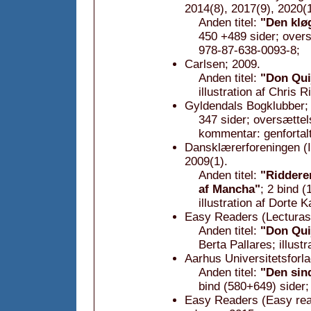
2014(8), 2017(9), 2020(
Anden titel:
"Den klø
450 +489 sider; over
978-87-638-0093-8;
Carlsen; 2009.
Anden titel:
"Don Qui
illustration af Chris Ri
Gyldendals Bogklubber; 
347 sider; oversættels
kommentar: genfortalt
Dansklærerforeningen (Il
2009(1).
Anden titel:
"Riddere
af Mancha"
; 2 bind 
illustration af Dorte 
Easy Readers (Lecturas 
Anden titel:
"Don Qui
Berta Pallares; illust
Aarhus Universitetsforla
Anden titel:
"Den sin
bind (580+649) sider
Easy Readers (Easy read