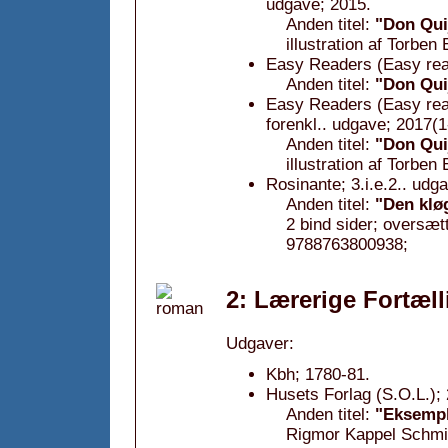
udgave; 2015.
Anden titel:
"Don Quij
illustration af Torben
Easy Readers (Easy read
Anden titel:
"Don Quij
Easy Readers (Easy reade
forenkl.. udgave; 2017(1
Anden titel:
"Don Quij
illustration af Torben
Rosinante; 3.i.e.2.. udg
Anden titel:
"Den klø
2 bind sider; oversæ
9788763800938;
2: Lærerige Fortæll
Udgaver:
Kbh; 1780-81.
Husets Forlag (S.O.L.);
Anden titel:
"Eksempl
Rigmor Kappel Schmid