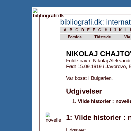
bibliografi.dk: internat
A
B
C
D
E
F
G
H
I
J
K
L
Forside
Tidstavle
Via
NIKOLAJ CHAJTO
Fulde navn: Nikolaj Aleksand
Født 15.09.1919 i Javorovo, 
Var bosat i Bulgarien.
Udgivelser
Vilde historier : novell
1: Vilde historier : 
Udgaver: