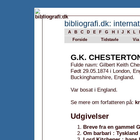
bibliografi.dk: internat
A
B
C
D
E
F
G
H
I
J
K
L
Forside
Tidstavle
Via
G.K. CHESTERTO
Fulde navn: Gilbert Keith Che
Født 29.05.1874 i London, En
Buckinghamshire, England.
Var bosat i England.
Se mere om forfatteren på:
k
Udgivelser
Breve fra en gammel G
Om barbari : Tyskland
Lord Kitchener : hans l