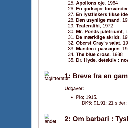
Apollons øje
, 1964
En godsejer forsvinder
En lystfiskers fikse ide
Den usynlige mand
, 1
Teateralibi
, 1972
Mr. Ponds juletriumf
, 
De mærklige skridt
, 1
Oberst Cray´s salat
, 1
Manden i passagen
, 1
The blue cross
, 1988
Dr. Hyde, detektiv : no
1: Breve fra en gam
Udgaver:
Pio; 1915.
DK5: 91.91; 21 sider; 
2: Om barbari : Ty