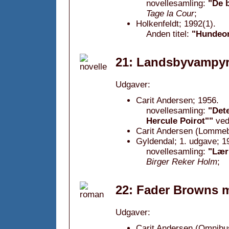
novellesamling:
"De b
Tage la Cour
;
Holkenfeldt; 1992(1).
Anden titel:
"Hundeor
21: Landsbyvampyr
Udgaver:
Carit Andersen; 1956.
novellesamling:
"Dete
Hercule Poirot""
ve
Carit Andersen (Lommebu
Gyldendal; 1. udgave; 1
novellesamling:
"Lær 
Birger Reker Holm
;
22: Fader Browns m
Udgaver:
Carit Andersen (Omnibu