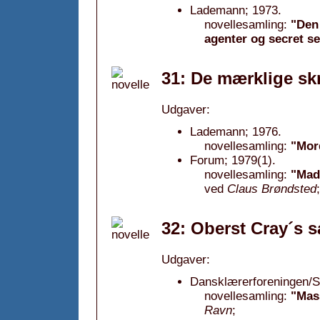
Lademann; 1973.
novellesamling:
"Den
agenter og secret se
31: De mærklige skr
Udgaver:
Lademann; 1976.
novellesamling:
"Mord
Forum; 1979(1).
novellesamling:
"Mad,
ved
Claus Brøndsted
;
32: Oberst Cray´s s
Udgaver:
Dansklærerforeningen/S
novellesamling:
"Mass
Ravn
;