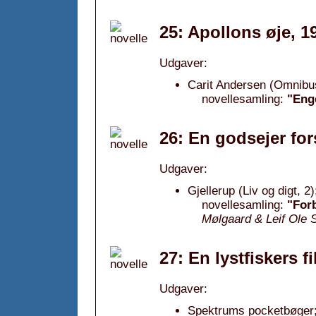
25: Apollons øje, 1
Udgaver:
Carit Andersen (Omnibu
novellesamling:
"Enge
26: En godsejer for
Udgaver:
Gjellerup (Liv og digt, 2)
novellesamling:
"Forb
Mølgaard & Leif Ole 
27: En lystfiskers f
Udgaver:
Spektrums pocketbøger;