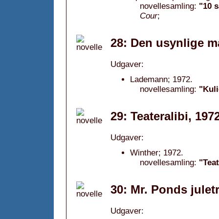
novellesamling:
"10 
Cour
;
28: Den usynlige m
Udgaver:
Lademann; 1972.
novellesamling:
"Kul
29: Teateralibi, 197
Udgaver:
Winther; 1972.
novellesamling:
"Tea
30: Mr. Ponds julet
Udgaver: