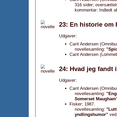
316 sider; oversættel
kommentar: Indledt af
23: En historie om 
Udgaver:
Carit Andersen (Omnibu
novellesamling:
"Spio
Carit Andersen (Lommeb
24: Hvad jeg fandt
Udgaver:
Carit Andersen (Omnibu
novellesamling:
"Enge
Somerset Maugham
Fisker; 1987.
novellesamling:
"Lutt
yndlingshumor"
ve