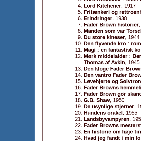
Lord Kitchener
, 1917
Fritænkeri og rettroen
Erindringer
, 1938
Fader Brown historier
Manden som var Torsd
Du store kineser
, 1944
Den flyvende kro : ro
Magi : en fantastisk ko
Mørk middelalder : Den
Thomas af Avkin
, 1945
Den kloge Fader Brow
Den vantro Fader Bro
Løvehjerte og Sølvtro
Fader Browns hemmel
Fader Brown gør skan
G.B. Shaw
, 1950
De usynlige stjerner
, 
Hundens orakel
, 1955
Landsbyvampyren
, 19
Fader Browns mesters
En historie om høje ti
Hvad jeg fandt i min 