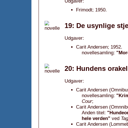
Udgaver:
Frimodt; 1950.
19: De usynlige stj
Udgaver:
Carit Andersen; 1952.
novellesamling:
"Mord
20: Hundens orakel
Udgaver:
Carit Andersen (Omnibu
novellesamling:
"Krim
Cour
;
Carit Andersen (Omnnib
Anden titel:
"Hundeor
hele verden"
ved
Tag
Carit Andersen (Lommeb