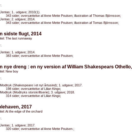
:
Jentas; 1.. udgave; 2010(1).
343 sider; oversættelse af Anne Mette Poulsen; illustration af Thomas Björnsson;
Jentas; 2. udgave; 2014.
343 sider; oversættelse af Anne Mette Poulsen; illustration af Tomas Björnsson;
n sidste flugt, 2014
titel: The last runnaway
:
Jentas; 1. udgave; 2014.
383 sider; oversættelse af Anne Mette Poulsen;
n nye dreng : en ny version af William Shakespears Othello
titel: New boy
:
Modtryk (Shakespeare i et nyt årtusind); 1. udgave; 2017.
198 sider; oversættelse af Lilian Kingo;
Modtryk (Modtryks storskriftserie); 3. udgave; 2018.
314 sider; oversættelse af Lilian Kingo;
blehaven, 2017
titel: At the edge of the orchard
:
Jentas; 1. udgave; 2017.
320 sider; oversættelse af Anne Mette Poulsen.;