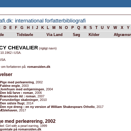
afi.dk: international forfatterbibliografi
C
D
E
F
G
H
I
J
K
L
M
N
O
P
Q
R
S
T
U
V
W
X
Y
de
Tidstavle
Via Land
Søg
Kilder
Afgrænsn
CY CHEVALIER
(rigtigt navn)
.10.1962 i USA.
 USA.
 om forfatteren på:
romansiden.dk
velser
Pige med perleørering
, 2002
Faldne engle
, 2003
Jomfruen med enhjørningen
, 2004
Den blå farve : roman
, 2006
Brændende ild : roman
, 2007
Forunderlige skabninger
, 2010
Den sidste flugt
, 2014
Den nye dreng : en ny version af William Shakespears Othello
, 2017
Æblehaven
, 2017
ge med perleørering, 2002
itel: Girl with a pearl earring, 1999
gomtale på romansiden.dk