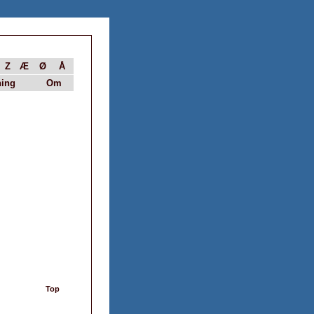
Z
Æ
Ø
Å
ing
Om
Top