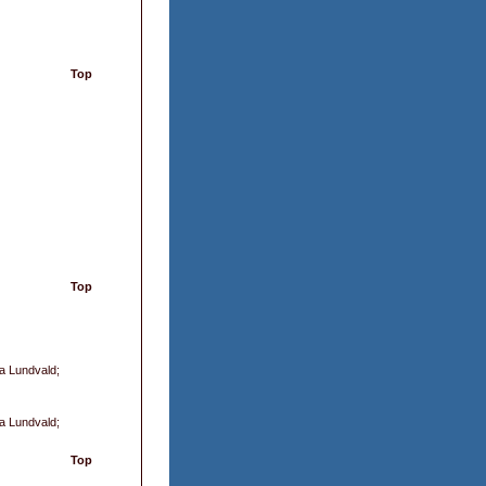
Top
Top
na Lundvald;
na Lundvald;
Top