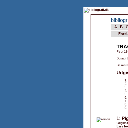
bibliogr
A
B
Forsi
TRA
Født 19
Bosat i
Se mere
Udgi
1: Pi
Originalt
Læs bo