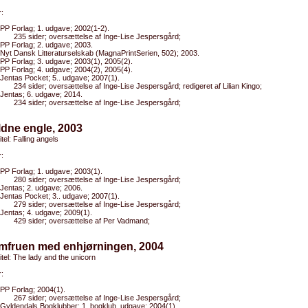
:
PP Forlag; 1. udgave; 2002(1-2).
235 sider; oversættelse af Inge-Lise Jespersgård;
PP Forlag; 2. udgave; 2003.
Nyt Dansk Litteraturselskab (MagnaPrintSerien, 502); 2003.
PP Forlag; 3. udgave; 2003(1), 2005(2).
PP Forlag; 4. udgave; 2004(2), 2005(4).
Jentas Pocket; 5.. udgave; 2007(1).
234 sider; oversættelse af Inge-Lise Jespersgård; redigeret af Lilian Kingo;
Jentas; 6. udgave; 2014.
234 sider; oversættelse af Inge-Lise Jespersgård;
ldne engle, 2003
itel: Falling angels
:
PP Forlag; 1. udgave; 2003(1).
280 sider; oversættelse af Inge-Lise Jespersgård;
Jentas; 2. udgave; 2006.
Jentas Pocket; 3.. udgave; 2007(1).
279 sider; oversættelse af Inge-Lise Jespersgård;
Jentas; 4. udgave; 2009(1).
429 sider; oversættelse af Per Vadmand;
omfruen med enhjørningen, 2004
titel: The lady and the unicorn
:
PP Forlag; 2004(1).
267 sider; oversættelse af Inge-Lise Jespersgård;
Gyldendals Bogklubber; 1. bogklub. udgave; 2004(1).