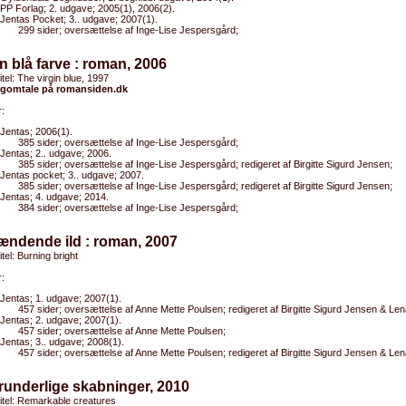
PP Forlag; 2. udgave; 2005(1), 2006(2).
Jentas Pocket; 3.. udgave; 2007(1).
299 sider; oversættelse af Inge-Lise Jespersgård;
n blå farve : roman, 2006
itel: The virgin blue, 1997
gomtale på romansiden.dk
:
Jentas; 2006(1).
385 sider; oversættelse af Inge-Lise Jespersgård;
Jentas; 2.. udgave; 2006.
385 sider; oversættelse af Inge-Lise Jespersgård; redigeret af Birgitte Sigurd Jensen;
Jentas pocket; 3.. udgave; 2007.
385 sider; oversættelse af Inge-Lise Jespersgård; redigeret af Birgitte Sigurd Jensen;
Jentas; 4. udgave; 2014.
384 sider; oversættelse af Inge-Lise Jespersgård;
ændende ild : roman, 2007
itel: Burning bright
:
Jentas; 1. udgave; 2007(1).
457 sider; oversættelse af Anne Mette Poulsen; redigeret af Birgitte Sigurd Jensen & Le
Jentas; 2. udgave; 2007(1).
457 sider; oversættelse af Anne Mette Poulsen;
Jentas; 3.. udgave; 2008(1).
457 sider; oversættelse af Anne Mette Poulsen; redigeret af Birgitte Sigurd Jensen & Le
runderlige skabninger, 2010
titel: Remarkable creatures