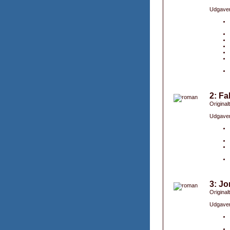
Udgaver
2: Fa
Originalt
Udgaver
3: J
Original
Udgaver