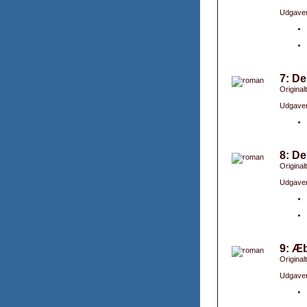
Udgaver
7: De
Original
Udgaver
8: De
Original
Udgaver
9: Æ
Original
Udgaver