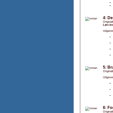
4: De
Originalt
Læs bo
Udgaver
5: Br
Originalt
Udgaver
6: Fo
Original