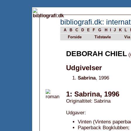
bibliografi.dk: internat
A
B
C
D
E
F
G
H
I
J
K
L
Forside
Tidstavle
Via
DEBORAH CHIEL
(
Udgivelser
Sabrina
, 1996
1: Sabrina, 1996
Originaltitel: Sabrina
Udgaver:
Vinten (Vintens paperba
Paperback Bogklubben; 