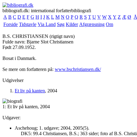
bibliografi.dk: international forfatterbibliografi
A
B
C
D
E
F
G
H
I
J
K
L
M
N
O
P
Q
R
S
T
U
V
W
X
Y
Z
Æ
Ø
Forside
Tidstavle
Via Land
Søg
Kilder
Afgrænsning
Om
B.S. CHRISTIANSEN
(rigtigt navn)
Fulde navn: Bjarne Slot Christiansen
Født 27.09.1952.
Bosat i Danmark.
Se mere om forfatteren på:
www.bschristiansen.dk/
Udgivelser
Et liv på kanten
, 2004
1: Et liv på kanten, 2004
Udgaver:
Aschehoug; 1. udgave; 2004, 2005(5).
DK5: 99.4 Christiansen, B.S.; 363 sider; foto af B.S. Christ