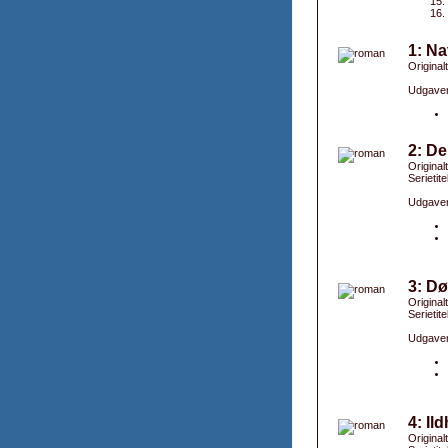
1: Na
Original
Udgaver
2: De
Original
Serietite
Udgaver
3: Dø
Original
Serietite
Udgaver
4: Il
Original