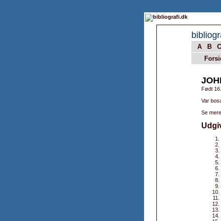
bibliogr
A
B
Forsi
JOH
Født 16
Var bosa
Se mere
Udgi