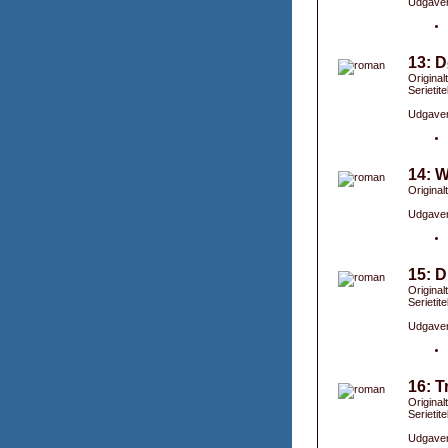
Udgaver
13: D
Original
Serietite
Udgaver
14: W
Original
Udgaver
15: 
Original
Serietite
Udgaver
16: T
Original
Serietite
Udgaver