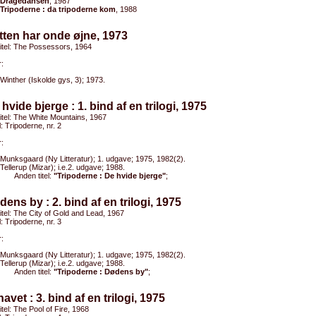
Dragedansen
, 1987
Tripoderne : da tripoderne kom
, 1988
tten har onde øjne, 1973
titel: The Possessors, 1964
:
Winther (Iskolde gys, 3); 1973.
 hvide bjerge : 1. bind af en trilogi, 1975
titel: The White Mountains, 1967
l: Tripoderne, nr. 2
:
Munksgaard (Ny Litteratur); 1. udgave; 1975, 1982(2).
Tellerup (Mizar); i.e.2. udgave; 1988.
Anden titel:
"Tripoderne : De hvide bjerge"
;
dens by : 2. bind af en trilogi, 1975
titel: The City of Gold and Lead, 1967
l: Tripoderne, nr. 3
:
Munksgaard (Ny Litteratur); 1. udgave; 1975, 1982(2).
Tellerup (Mizar); i.e.2. udgave; 1988.
Anden titel:
"Tripoderne : Dødens by"
;
dhavet : 3. bind af en trilogi, 1975
titel: The Pool of Fire, 1968