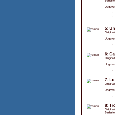
Serietite
Udgaver
5: Un
Original
Udgaver
6: Ca
Original
Udgaver
7: Lo
Original
Udgaver
8: Tr
Original
Serietit