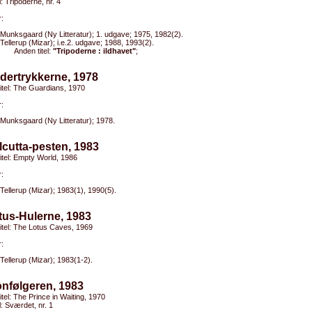
l: Tripoderne, nr. 4
:
Munksgaard (Ny Litteratur); 1. udgave; 1975, 1982(2).
Tellerup (Mizar); i.e.2. udgave; 1988, 1993(2).
Anden titel:
"Tripoderne : ildhavet"
;
dertrykkerne, 1978
titel: The Guardians, 1970
:
Munksgaard (Ny Litteratur); 1978.
lcutta-pesten, 1983
titel: Empty World, 1986
:
Tellerup (Mizar); 1983(1), 1990(5).
tus-Hulerne, 1983
titel: The Lotus Caves, 1969
:
Tellerup (Mizar); 1983(1-2).
onfølgeren, 1983
titel: The Prince in Waiting, 1970
el: Sværdet, nr. 1