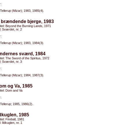
:
Tellerup (Mizar); 1983, 1985(4).
e brændende bjerge, 1983
titel: Beyond the Burning Lands, 1971
el: Sværdet, nr. 2
:
Tellerup (Mizar); 1983, 1984(3).
Åndernes sværd, 1984
titel: The Sword of the Spiritus, 1972
el: Sværdet, nr. 3
:
Tellerup (Mizar); 1984, 1987(3).
Dom og Va, 1985
titel: Dom and Va
:
Tellerup; 1985, 1986(2).
ldkuglen, 1985
itel: Fireball, 1981
l: Ildkuglen, nr. 1