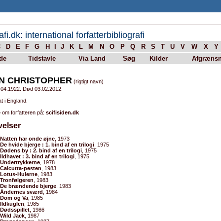
afi.dk: international forfatterbibliografi
C
D
E
F
G
H
I
J
K
L
M
N
O
P
Q
R
S
T
U
V
W
X
Y
de
Tidstavle
Via Land
Søg
Kilder
Afgrænsn
N CHRISTOPHER
(rigtigt navn)
.04.1922. Død 03.02.2012.
t i England.
 om forfatteren på:
scifisiden.dk
velser
Natten har onde øjne
, 1973
De hvide bjerge : 1. bind af en trilogi
, 1975
Dødens by : 2. bind af en trilogi
, 1975
Ildhavet : 3. bind af en trilogi
, 1975
Undertrykkerne
, 1978
Calcutta-pesten
, 1983
Lotus-Hulerne
, 1983
Tronfølgeren
, 1983
De brændende bjerge
, 1983
Åndernes sværd
, 1984
Dom og Va
, 1985
Ildkuglen
, 1985
Dødsspillet
, 1986
Wild Jack
, 1987