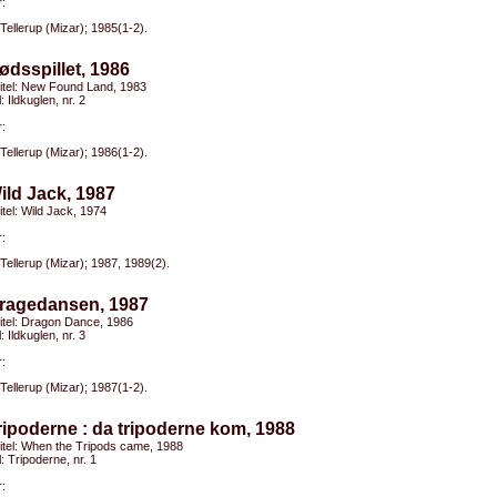
:
Tellerup (Mizar); 1985(1-2).
ødsspillet, 1986
titel: New Found Land, 1983
l: Ildkuglen, nr. 2
:
Tellerup (Mizar); 1986(1-2).
ild Jack, 1987
titel: Wild Jack, 1974
:
Tellerup (Mizar); 1987, 1989(2).
Dragedansen, 1987
titel: Dragon Dance, 1986
l: Ildkuglen, nr. 3
:
Tellerup (Mizar); 1987(1-2).
ripoderne : da tripoderne kom, 1988
titel: When the Tripods came, 1988
l: Tripoderne, nr. 1
: