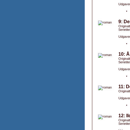
Udgaver
9: D
Original
Serietit
Udgaver
10: 
Original
Serietit
Udgaver
11: 
Original
Udgaver
12: I
Originalt
Serietite