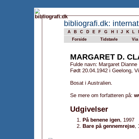
bibliografi.dk: internat
A
B
C
D
E
F
G
H
I
J
K
L
Forside
Tidstavle
Via
MARGARET D. C
Fulde navn: Margaret Dianne 
Født 20.04.1942 i Geelong, Vic
Bosat i Australien.
Se mere om forfatteren på:
w
Udgivelser
På benene igen
, 1997
Bare på gennemrejse
,