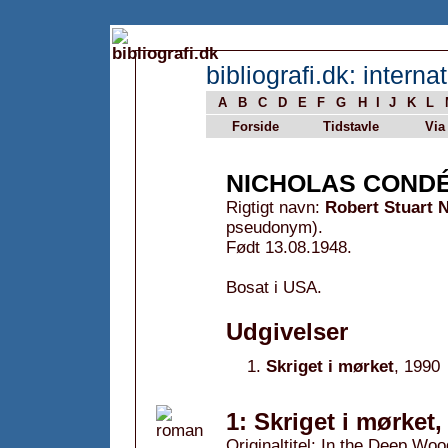
bibliografi.dk: internat
A
B
C
D
E
F
G
H
I
J
K
L
Forside
Tidstavle
Via
NICHOLAS COND
Rigtigt navn:
Robert Stuart 
pseudonym).
Født 13.08.1948.
Bosat i USA.
Udgivelser
Skriget i mørket
, 1990
1: Skriget i mørket,
Originaltitel: In the Deep Wo