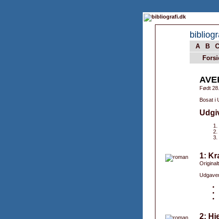
bibliogr
A
B
Forsi
AVE
Født 28
Bosat i
Udgi
1: K
Original
Udgaver
2: Hj