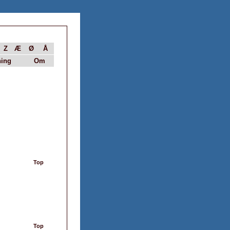
Z
Æ
Ø
Å
ing
Om
Top
Top