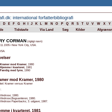
afi.dk: international forfatterbibliografi
C
D
E
F
G
H
I
J
K
L
M
N
O
P
Q
R
S
T
U
V
W
X
Y
de
Tidstavle
Via Land
Søg
Kilder
Afgrænsn
RY CORMAN
(rigtigt navn)
.11.1935 i New York City, USA.
 USA.
velser
Kramer mod Kramer
, 1980
Hjemme i kvarteret
, 1981
Færdig med fyrre
, 1990
ramer mod Kramer, 1980
titel: Kramer versus Kramer
:
Vindrose; 1980.
Vindrose;Bogsamleren; 1980.
Vindrose Paperbacks; 3. udgave; 1987.
emme i kvarteret, 1981