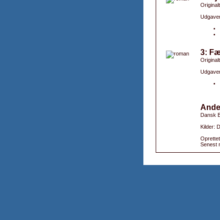
Original
Udgaver
3: Fæ
Originalt
Udgaver
Ande
Dansk B
Kilder: 
Oprettet
Senest r