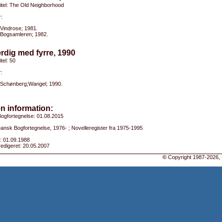
titel: The Old Neighborhood
:
Vindrose; 1981.
Bogsamleren; 1982.
rdig med fyrre, 1990
itel: 50
:
Schønberg;Wangel; 1990.
n information:
ogfortegnelse: 01.08.2015
Dansk Bogfortegnelse, 1976- ; Novelleregister fra 1975-1995
: 01.09.1988
edigeret: 20.05.2007
©
Copyright 1987-2026, 