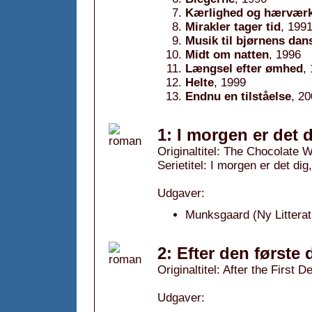
Kærlighed og hærvær
Mirakler tager tid
, 199
Musik til bjørnens dan
Midt om natten
, 1996
Længsel efter ømhed
,
Helte
, 1999
Endnu en tilståelse
, 2
1: I morgen er det 
Originaltitel: The Chocolate 
Serietitel: I morgen er det dig,
Udgaver:
Munksgaard (Ny Litteratu
2: Efter den første
Originaltitel: After the First D
Udgaver: