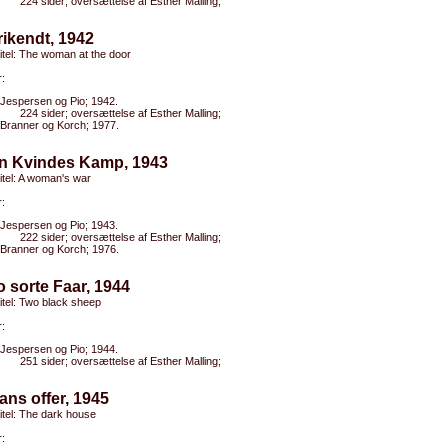
224 sider; oversættelse af Esther Malling;
rikendt, 1942
titel: The woman at the door
:
Jespersen og Pio; 1942.
224 sider; oversættelse af Esther Malling;
Branner og Korch; 1977.
En Kvindes Kamp, 1943
titel: A woman's war
:
Jespersen og Pio; 1943.
222 sider; oversættelse af Esther Malling;
Branner og Korch; 1976.
o sorte Faar, 1944
titel: Two black sheep
:
Jespersen og Pio; 1944.
251 sider; oversættelse af Esther Malling;
ans offer, 1945
titel: The dark house
: