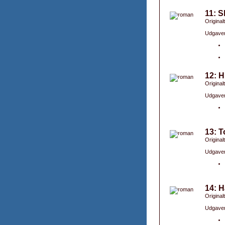
11: 
Original
Udgaver
12: H
Originalt
Udgaver
13: T
Originalti
Udgaver
14: H
Original
Udgaver