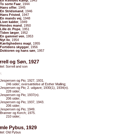
En Kvindes Kamp
, 1943
To sorte Faar
, 1944
Hans offer
, 1945
En Stridsmand
, 1946
Hans Fristed
, 1947
En mands vej
, 1948
Livet kalder
, 1949
Hendes mand
, 1950
Lille dr. Pope
, 1951
Tiden læger
, 1952
En gammel ven
, 1953
Nyt liv
, 1954
Kærlighedens magt
, 1955
Fortidens skygger
, 1956
Doktoren og hans søn
, 1957
rrell og Søn, 1927
itel: Sorrell and son
:
Jespersen og Pio; 1927, 1931.
246 sider; oversættelse af Esther Malling;
Jespersen og Pio; 2. udgave; 1930(1), 1934(n).
228 sider;
Jespersen og Pio; 1937(n).
206 sider;
Jespersen og Pio; 1937, 1943.
206 sider;
Jespersen og Pio; 1949.
Branner og Korch; 1975.
210 sider;
amle Pybus, 1929
titel: Old Pybus