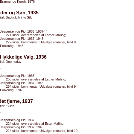
Branner og Korch; 1976.
oder og Søn, 1935
itel: Sackcloth into Silk
:
Jespersen og Pio; 1935, 1937(n).
271 sider; oversættelse af Esther Malling;
Jespersen og Pio; 1937, 1943.
272 sider; kommentar: Udvalgte romaner, bind 8;
Folkeudg.; 1943.
t lykkelige Valg, 1936
titel: Doomsday
:
Jespersen og Pio; 1936.
256 sider; oversættelse af Esther Malling;
Jespersen og Pio; 1937, 1943.
254 sider; kommentar: Udvalgte romaner, bind 9;
Folkeudg.; 1943.
 det fjerne, 1937
itel: Exiles
:
Jespersen og Pio; 1937.
224 sider; oversættelse af Ester Malling;
Jespersen og Pio; 1937, 1943.
224 sider; kommentar: Udvalgte romaner, bind 10;