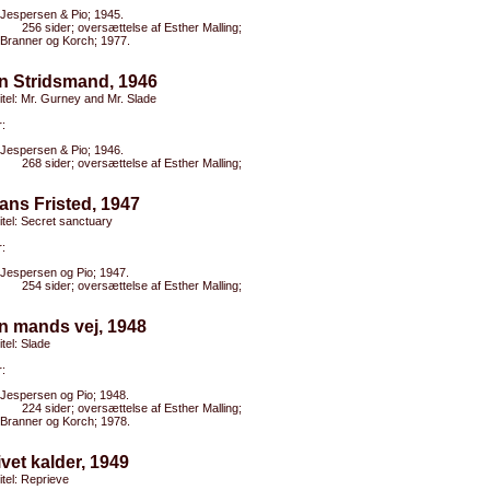
Jespersen & Pio; 1945.
256 sider; oversættelse af Esther Malling;
Branner og Korch; 1977.
n Stridsmand, 1946
titel: Mr. Gurney and Mr. Slade
:
Jespersen & Pio; 1946.
268 sider; oversættelse af Esther Malling;
ans Fristed, 1947
titel: Secret sanctuary
:
Jespersen og Pio; 1947.
254 sider; oversættelse af Esther Malling;
n mands vej, 1948
itel: Slade
:
Jespersen og Pio; 1948.
224 sider; oversættelse af Esther Malling;
Branner og Korch; 1978.
ivet kalder, 1949
titel: Reprieve