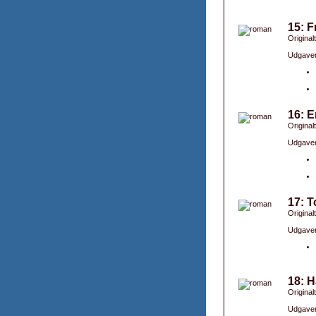
15: F
Original
Udgaver
16: 
Original
Udgaver
17: T
Original
Udgaver
18: H
Original
Udgaver