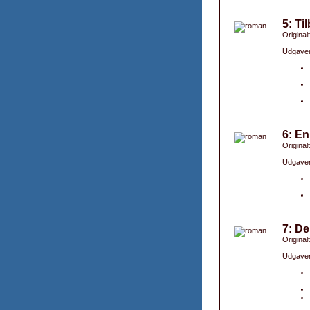
5: Ti
Original
Udgaver
6: E
Originalt
Udgaver
7: De
Originalt
Udgaver