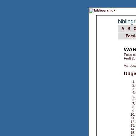
bibliogr
A
B
Forsi
WAR
Fulde n
Født 28
Var bosa
Udgi