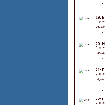
19: E
Original
Udgaver
20: H
Original
Udgaver
21: E
Originalt
Udgaver
22: L
Original