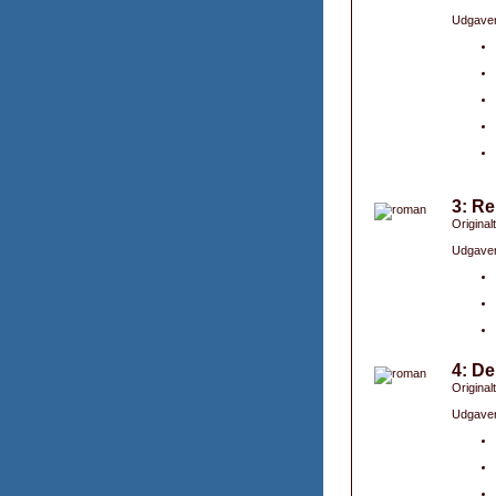
Udgaver
3: R
Original
Udgaver
4: De
Original
Udgaver