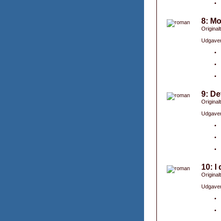
8: M
Originalt
Udgaver
9: De
Original
Udgaver
10: I
Originalt
Udgaver