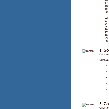
1: So
Originalt
Udgaver
2: G
Original