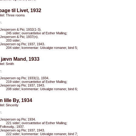
lbage til Livet, 1932
titel: Three rooms
:
Jespersen & Pio; 1932(1-3).
245 sider; oversættelse af Esther Malling;
Jespersen & Pio; 1937(n).
203 sider;
Jespersen og Pio; 1937, 1943.
204 sider; kommentar: Udvalgte romaner, bind 5;
n jævn Mand, 1933
itel: Smith
:
Jespersen og Pio; 1933(1), 1934.
219 sider; oversættelse af Esther Malling;
Jespersen og Pio; 1937, 1943.
208 sider; kommentar: Udvalgte romaner, bind 6;
n lille By, 1934
itel: Sincerity
:
Jespersen og Pio; 1934.
221 sider; oversættelse af Esther Malling;
Folkeudg.; 1937.
Jespersen og Pio; 1937, 1943.
222 sider; kommentar: Udvalgte romaner, bind 7;