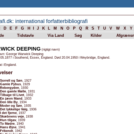
afi.dk: international forfatterbibliografi
C
D
E
F
G
H
I
J
K
L
M
N
O
P
Q
R
S
T
U
V
W
X
Y
de
Tidstavle
Via Land
Søg
Kilder
Afgrænsn
WICK DEEPING
(rigtigt navn)
avn: George Warwick Deeping
.05.1877 i Southend, Essex, England. Død 20.04.1950 i Weybridge, England.
t i England.
velser
Sorrell og Søn
, 1927
Gamle Pybus
, 1929
Rebergyden
, 1930
Den gamle Mølle
, 1931
Tilbage til Livet
, 1932
En jævn Mand
, 1933
Den lille By
, 1934
Moder og Søn
, 1935
Det lykkelige Valg
, 1936
I det fjerne
, 1937
Skæbnens veje
, 1938
Hun tilgav
, 1939
To Mødre
, 1940
Hans Øjne
, 1941
Frikendt
, 1942