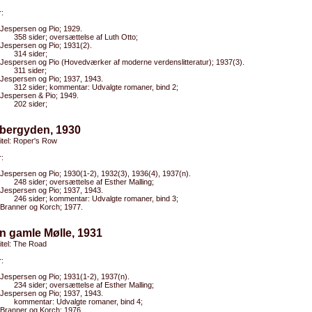
:
Jespersen og Pio; 1929.
358 sider; oversættelse af Luth Otto;
Jespersen og Pio; 1931(2).
314 sider;
Jespersen og Pio (Hovedværker af moderne verdenslitteratur); 1937(3).
311 sider;
Jespersen og Pio; 1937, 1943.
312 sider; kommentar: Udvalgte romaner, bind 2;
Jespersen & Pio; 1949.
202 sider;
ebergyden, 1930
titel: Roper's Row
:
Jespersen og Pio; 1930(1-2), 1932(3), 1936(4), 1937(n).
248 sider; oversættelse af Esther Malling;
Jespersen og Pio; 1937, 1943.
246 sider; kommentar: Udvalgte romaner, bind 3;
Branner og Korch; 1977.
n gamle Mølle, 1931
titel: The Road
:
Jespersen og Pio; 1931(1-2), 1937(n).
234 sider; oversættelse af Esther Malling;
Jespersen og Pio; 1937, 1943.
kommentar: Udvalgte romaner, bind 4;
Branner og Korch; 1976.