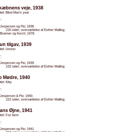
Skæbnens veje, 1938
titel: Blind Man's year
:
Jespersen og Pio; 1938.
220 sider; oversættelse af Esther Malling;
Branner og Korch; 1978.
un tilgav, 1939
itel: Unrest
:
Jespersen og Pio; 1939.
232 sider; oversættelse af Esther Malling;
o Mødre, 1940
tel: Kitty
:
Jespersen & Pio; 1940.
222 sider; oversættelse af Esther Malling;
ans Øjne, 1941
titel: Fox farm
:
Jespersen og Pio; 1941.