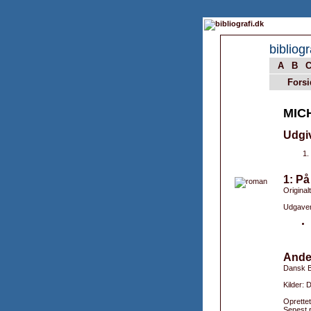
bibliogr
A
B
Forsi
MIC
Udgi
1: På
Originalt
Udgaver
Ande
Dansk B
Kilder:
Oprettet
Senest r