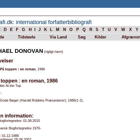
afi.dk: international forfatterbibliografi
C
D
E
F
G
H
I
J
K
L
M
N
O
P
Q
R
S
T
U
V
W
X
Y
de
Tidstavle
Via Land
Søg
Kilder
Afgrænsn
HAEL DONOVAN
(rigtigt navn)
velser
På toppen : en roman
, 1986
 toppen : en roman, 1986
itel: At the Top
:
Gode Bøger (Harold Robbins Præsenterer); 1986(1-2).
n information:
ogfortegnelse: 01.08.2015
 Dansk Bogfortegnelse 1976-
: 01.12.1988
edigeret: 05.06.2007