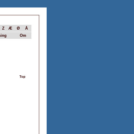
Z
Æ
Ø
Å
ing
Om
Top