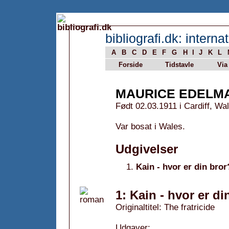
bibliografi.dk: internat
A
B
C
D
E
F
G
H
I
J
K
L
Forside
Tidstavle
Via
MAURICE EDELM
Født 02.03.1911 i Cardiff, Wa
Var bosat i Wales.
Udgivelser
Kain - hvor er din bror
1: Kain - hvor er di
Originaltitel: The fratricide
Udgaver: