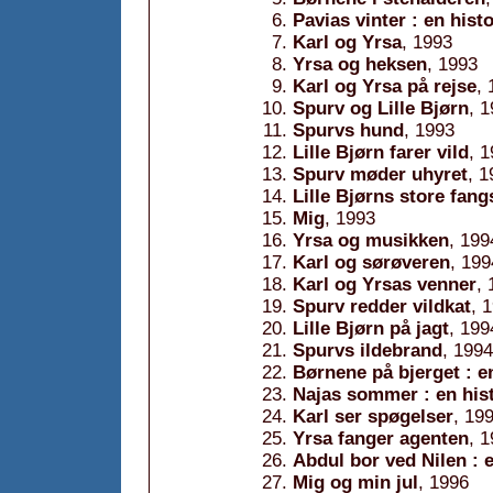
Pavias vinter : en hist
Karl og Yrsa
, 1993
Yrsa og heksen
, 1993
Karl og Yrsa på rejse
,
Spurv og Lille Bjørn
, 
Spurvs hund
, 1993
Lille Bjørn farer vild
, 
Spurv møder uhyret
, 1
Lille Bjørns store fang
Mig
, 1993
Yrsa og musikken
, 199
Karl og sørøveren
, 199
Karl og Yrsas venner
,
Spurv redder vildkat
, 
Lille Bjørn på jagt
, 199
Spurvs ildebrand
, 1994
Børnene på bjerget : e
Najas sommer : en hist
Karl ser spøgelser
, 19
Yrsa fanger agenten
, 
Abdul bor ved Nilen : e
Mig og min jul
, 1996