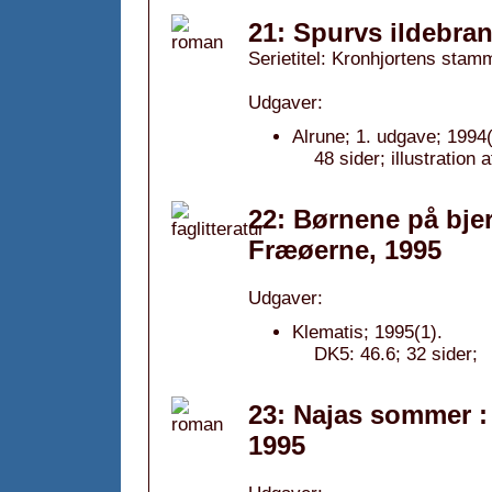
21: Spurvs ildebra
Serietitel: Kronhjortens stamm
Udgaver:
Alrune; 1. udgave; 1994(
48 sider; illustration 
22: Børnene på bjerg
Fræøerne, 1995
Udgaver:
Klematis; 1995(1).
DK5: 46.6; 32 sider;
23: Najas sommer : 
1995