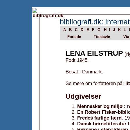
bibliografi.dk: internat
A
B
C
D
E
F
G
H
I
J
K
L
Forside
Tidstavle
Via
LENA EILSTRUP
(ri
Født 1945.
Bosat i Danmark.
Se mere om forfatteren på:
li
Udgivelser
Mennesker og miljø : m
En Robert Fisker-bibli
Fredes farlige færd
, 1
Dansk børnelitteratur h
Børnene i stenalderen