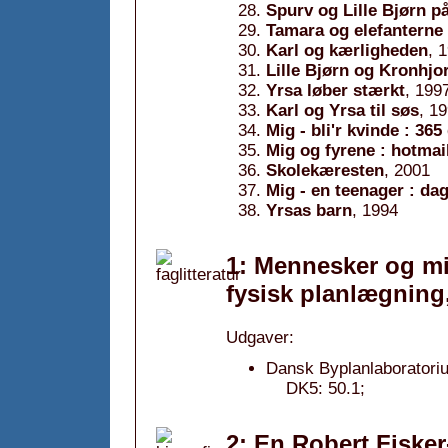
Spurv og Lille Bjørn på
Tamara og elefanterne :
Karl og kærligheden
, 
Lille Bjørn og Kronhjo
Yrsa løber stærkt
, 199
Karl og Yrsa til søs
, 1
Mig - bli'r kvinde : 365
Mig og fyrene : hotmail
Skolekæresten
, 2001
Mig - en teenager : dag
Yrsas barn
, 1994
1: Mennesker og mil
fysisk planlægning
Udgaver:
Dansk Byplanlaboratori
DK5: 50.1;
2: En Robert Fisker