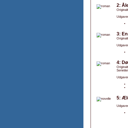
2: Ål
Originalt
Udgaver
3: En 
Original
Udgaver
4: Dø
Originalt
Serietite
Udgaver
5: Æ
Udgaver