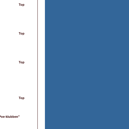
Top
Top
Top
Top
 Poe-klubben"