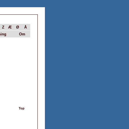
Z
Æ
Ø
Å
ing
Om
Top