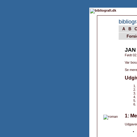
bibliogr
A
B
Forsi
JAN
Født 02
Var bosa
Se mere
Udgi
1: Me
Udgaver