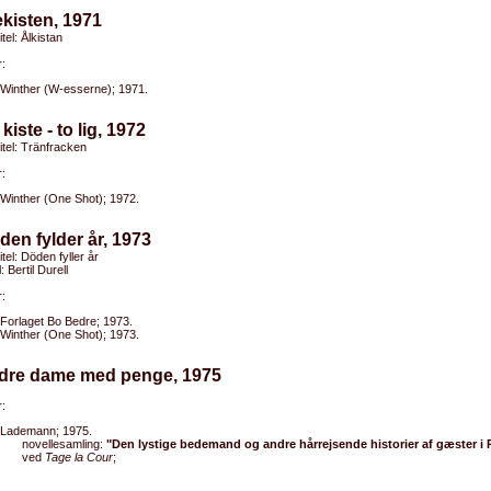
ekisten, 1971
itel: Ålkistan
:
Winther (W-esserne); 1971.
kiste - to lig, 1972
titel: Tränfracken
:
Winther (One Shot); 1972.
den fylder år, 1973
itel: Döden fyller år
l: Bertil Durell
:
Forlaget Bo Bedre; 1973.
Winther (One Shot); 1973.
ldre dame med penge, 1975
:
Lademann; 1975.
novellesamling:
"Den lystige bedemand og andre hårrejsende historier af gæster i
ved
Tage la Cour
;