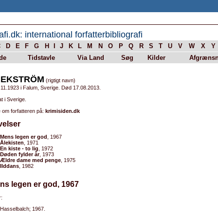
afi.dk: international forfatterbibliografi
C
D
E
F
G
H
I
J
K
L
M
N
O
P
Q
R
S
T
U
V
W
X
Y
de
Tidstavle
Via Land
Søg
Kilder
Afgrænsn
 EKSTRÖM
(rigtigt navn)
.11.1923 i Falum, Sverige. Død 17.08.2013.
t i Sverige.
 om forfatteren på:
krimisiden.dk
velser
Mens legen er god
, 1967
Ålekisten
, 1971
En kiste - to lig
, 1972
Døden fylder år
, 1973
Ældre dame med penge
, 1975
Ilddans
, 1982
ns legen er god, 1967
:
Hasselbalch; 1967.