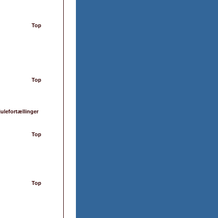
Top
Top
julefortællinger
Top
Top