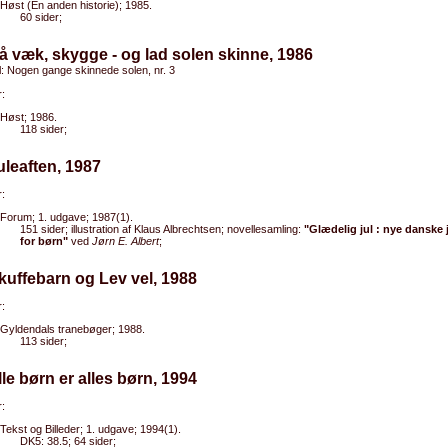
Høst (En anden historie); 1985.
60 sider;
å væk, skygge - og lad solen skinne, 1986
el: Nogen gange skinnede solen, nr. 3
:
Høst; 1986.
118 sider;
uleaften, 1987
:
Forum; 1. udgave; 1987(1).
151 sider; illustration af Klaus Albrechtsen; novellesamling:
"Glædelig jul : nye danske 
for børn"
ved
Jørn E. Albert
;
kuffebarn og Lev vel, 1988
:
Gyldendals tranebøger; 1988.
113 sider;
lle børn er alles børn, 1994
:
Tekst og Billeder; 1. udgave; 1994(1).
DK5: 38.5; 64 sider;