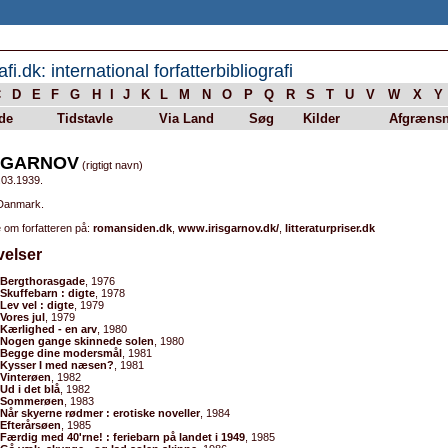
afi.dk: international forfatterbibliografi
C
D
E
F
G
H
I
J
K
L
M
N
O
P
Q
R
S
T
U
V
W
X
Y
de
Tidstavle
Via Land
Søg
Kilder
Afgrænsn
S GARNOV
(rigtigt navn)
.03.1939.
 Danmark.
 om forfatteren på:
romansiden.dk
,
www.irisgarnov.dk/
,
litteraturpriser.dk
velser
Bergthorasgade
, 1976
Skuffebarn : digte
, 1978
Lev vel : digte
, 1979
Vores jul
, 1979
Kærlighed - en arv
, 1980
Nogen gange skinnede solen
, 1980
Begge dine modersmål
, 1981
Kysser I med næsen?
, 1981
Vinterøen
, 1982
Ud i det blå
, 1982
Sommerøen
, 1983
Når skyerne rødmer : erotiske noveller
, 1984
Efterårsøen
, 1985
Færdig med 40'rne! : feriebarn på landet i 1949
, 1985