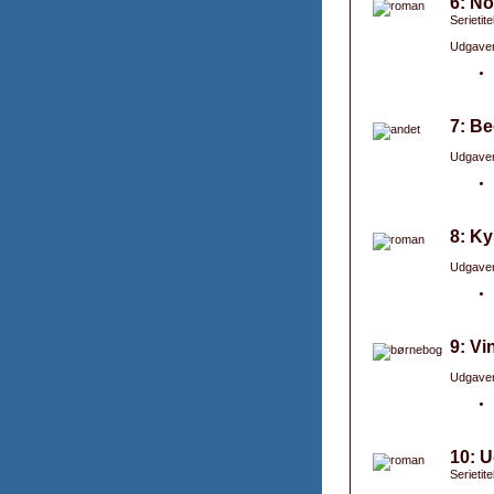
6: N
Serietit
Udgaver
7: B
Udgaver
8: K
Udgaver
9: Vi
Udgaver
10: U
Serietit