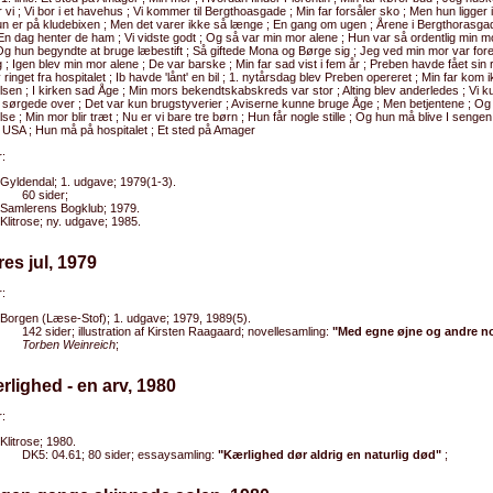
'r vi ; Vi bor i et havehus ; Vi kommer til Bergthoasgade ; Min far forsåler sko ; Men hun ligger
 er på kludebixen ; Men det varer ikke så længe ; En gang om ugen ; Årene i Bergthorasgad
 En dag henter de ham ; Vi vidste godt ; Og så var min mor alene ; Hun var så ordentlig min mor ;
Og hun begyndte at bruge læbestift ; Så giftede Mona og Børge sig ; Jeg ved min mor var for
g ; Igen blev min mor alene ; De var barske ; Min far sad vist i fem år ; Preben havde fået sin
 ringet fra hospitalet ; Ib havde 'lånt' en bil ; 1. nytårsdag blev Preben opereret ; Min far kom ik
sen ; I kirken sad Åge ; Min mors bekendtskabskreds var stor ; Alting blev anderledes ; Vi k
sørgede over ; Det var kun brugstyverier ; Aviserne kunne bruge Åge ; Men betjentene ; Og 
se ; Min mor blir træt ; Nu er vi bare tre børn ; Hun får nogle stille ; Og hun må blive I sen
 USA ; Hun må på hospitalet ; Et sted på Amager
:
Gyldendal; 1. udgave; 1979(1-3).
60 sider;
Samlerens Bogklub; 1979.
Klitrose; ny. udgave; 1985.
res jul, 1979
:
Borgen (Læse-Stof); 1. udgave; 1979, 1989(5).
142 sider; illustration af Kirsten Raagaard; novellesamling:
"Med egne øjne og andre no
Torben Weinreich
;
rlighed - en arv, 1980
:
Klitrose; 1980.
DK5: 04.61; 80 sider; essaysamling:
"Kærlighed dør aldrig en naturlig død"
;