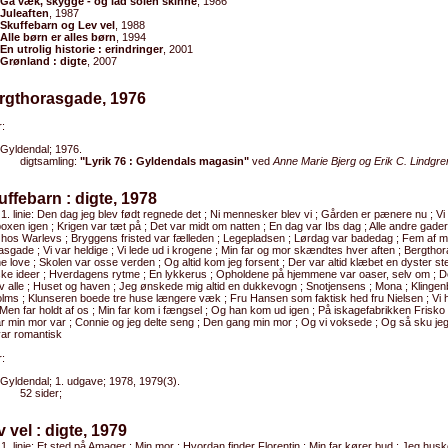
Gå væk, skygge - og lad solen skinne
, 1986
Juleaften
, 1987
Skuffebarn og Lev vel
, 1988
Alle børn er alles børn
, 1994
En utrolig historie : erindringer
, 2001
Grønland : digte
, 2007
ergthorasgade, 1976
:
Gyldendal; 1976.
digtsamling:
"Lyrik 76 : Gyldendals magasin"
ved
Anne Marie Bjerg og Erik C. Lindgre
uffebarn : digte, 1978
 1. linie: Den dag jeg blev født regnede det ; Ni mennesker blev vi ; Gården er pænere nu ; Vi h
oxen igen ; Krigen var tæt på ; Det var midt om natten ; En dag var Ibs dag ; Alle andre gad
hos Warlevs ; Bryggens fristed var fælleden ; Legepladsen ; Lørdag var badedag ; Fem af m
sgade ; Vi var heldige ; Vi lede ud i krogene ; Min far og mor skændtes hver aften ; Bergth
e love ; Skolen var osse verden ; Og altid kom jeg forsent ; Der var altid klæbet en dyster st
ske ideer ; Hverdagens rytme ; En lykkerus ; Opholdene på hjemmene var oaser, selv om ; D
v alle ; Huset og haven ; Jeg ønskede mig altid en dukkevogn ; Snotjensens ; Mona ; Klingen
lms ; Klunseren boede tre huse længere væk ; Fru Hansen som faktisk hed fru Nielsen ; Vi
 Men far holdt af os ; Min far kom i fængsel ; Og han kom ud igen ; På iskagefabrikken Frisko 
år min mor var ; Connie og jeg delte seng ; Den gang min mor ; Og vi voksede ; Og så sku jeg 
var romantisk
:
Gyldendal; 1. udgave; 1978, 1979(3).
52 sider;
v vel : digte, 1979
 1. linie: Et sted på Amager ; Min mor ; Hvordan finder Florentin ; Min far kører bud ; Jeg huske