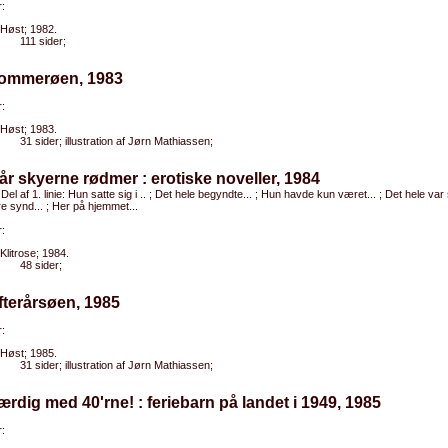
:
Høst; 1982.
111 sider;
Sommerøen, 1983
:
Høst; 1983.
31 sider; illustration af Jørn Mathiassen;
år skyerne rødmer : erotiske noveller, 1984
 Del af 1. linie: Hun satte sig i .. ; Det hele begyndte... ; Hun havde kun været... ; Det hele var s
re synd... ; Her på hjemmet...
:
Klitrose; 1984.
48 sider;
fterårsøen, 1985
:
Høst; 1985.
31 sider; illustration af Jørn Mathiassen;
ærdig med 40'rne! : feriebarn på landet i 1949, 1985
: