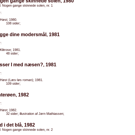
ogen gange skinnede solen, 1980
el: Nogen gange skinnede solen, nr. 1
:
Høst; 1980.
108 sider;
egge dine modersmål, 1981
:
Klitrose; 1981.
48 sider;
ysser I med næsen?, 1981
:
Høst (Læs-løs roman); 1981.
109 sider;
nterøen, 1982
:
Høst; 1982.
32 sider; illustration af Jørn Mathiassen;
d i det blå, 1982
el: Nogen gange skinnede solen, nr. 2