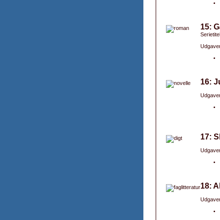
15: G
Serietit
Udgaver
16: J
Udgaver
17: S
Udgaver
18: A
Udgaver