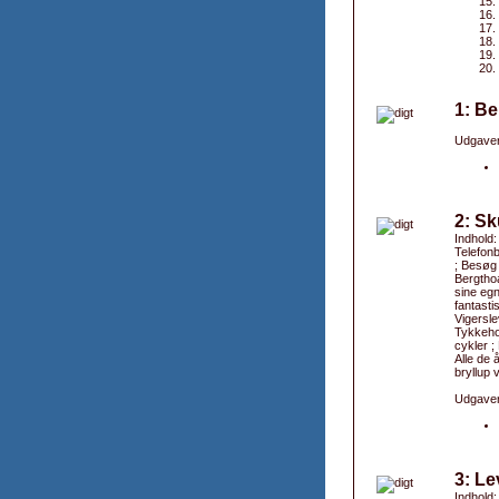
1: B
Udgaver
2: Sk
Indhold:
Telefonb
; Besøg 
Bergthoa
sine egn
fantasti
Vigersle
Tykkeho
cykler ;
Alle de 
bryllup 
Udgaver
3: Le
Indhold: