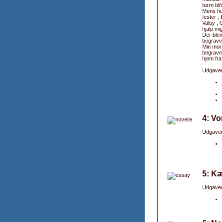
børn bli
Mens hun
fester ;
Valby ; 
hjalp mi
Der blev
begravel
Min mor 
begravel
hjem fra
Udgaver
4: Vo
Udgaver
5: Kæ
Udgaver