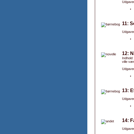
Udgaver
11: 
Udgaver
12: N
Indhold:
ville væ
Udgaver
13: E
Udgaver
14: F
Udgaver