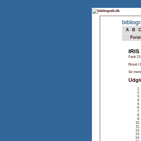
bibliogr
A
B
Forsi
IRI
Født 23
Bosat i
Se mere
Udgi