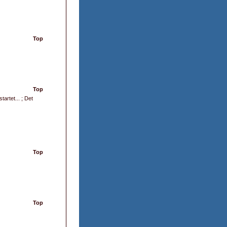
Top
Top
tartet... ; Det
Top
Top