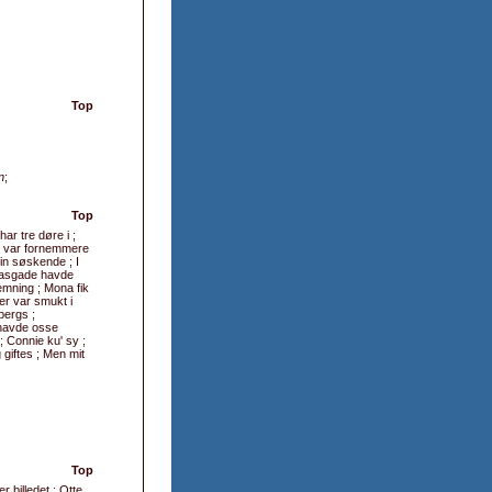
Top
n
;
Top
ar tre døre i ;
er var fornemmere
in søskende ; I
orasgade havde
emning ; Mona fik
er var smukt i
bergs ;
 havde osse
; Connie ku' sy ;
giftes ; Men mit
Top
r billedet ; Otte