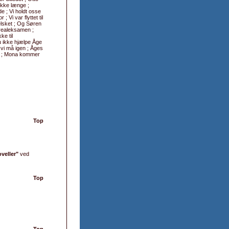
 ikke længe ;
e ; Vi holdt osse
 Vi var flyttet til
elsket ; Og Søren
 realeksamen ;
ke til
u ikke hjælpe Åge
vi må igen ; Åges
gen ; Mona kommer
Top
veller"
ved
Top