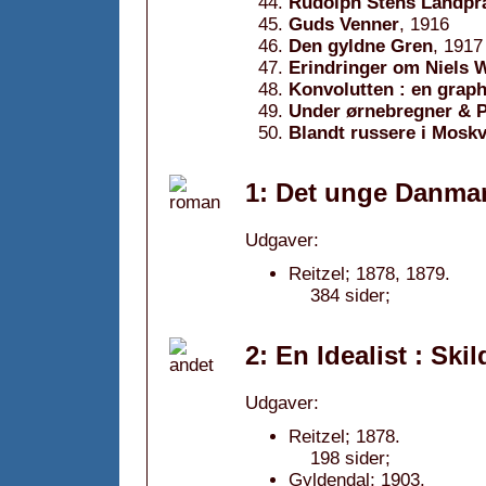
Rudolph Stens Landpr
Guds Venner
, 1916
Den gyldne Gren
, 1917
Erindringer om Niels 
Konvolutten : en graph
Under ørnebregner & 
Blandt russere i Moskv
1: Det unge Danmar
Udgaver:
Reitzel; 1878, 1879.
384 sider;
2: En Idealist : Ski
Udgaver:
Reitzel; 1878.
198 sider;
Gyldendal; 1903.