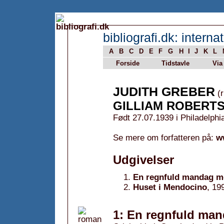
bibliografi.dk: internat
A
B
C
D
E
F
G
H
I
J
K
L
Forside
Tidstavle
Via
JUDITH GREBER
(r
GILLIAM ROBERT
Født 27.07.1939 i Philadelphi
Se mere om forfatteren på:
w
Udgivelser
En regnfuld mandag m
Huset i Mendocino
, 19
1: En regnfuld ma