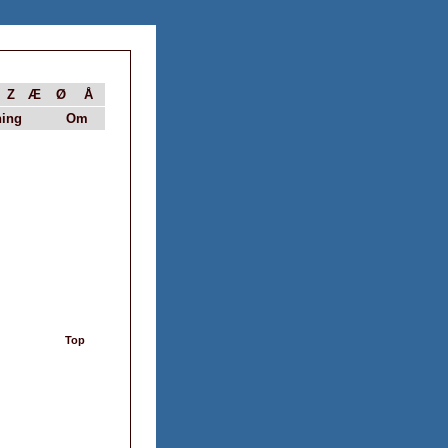
Z
Æ
Ø
Å
ing
Om
Top