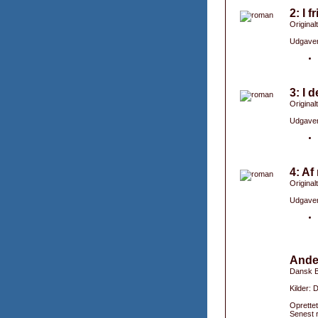
2: I 
Original
Udgaver
3: I 
Originalt
Udgaver
4: Af
Original
Udgaver
Ande
Dansk B
Kilder: 
Oprettet
Senest r