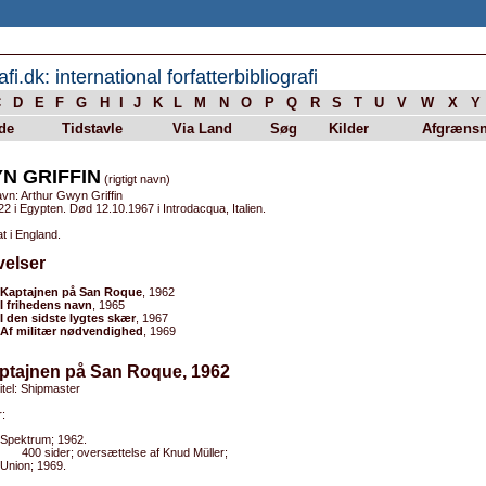
afi.dk: international forfatterbibliografi
C
D
E
F
G
H
I
J
K
L
M
N
O
P
Q
R
S
T
U
V
W
X
Y
de
Tidstavle
Via Land
Søg
Kilder
Afgrænsn
N GRIFFIN
(rigtigt navn)
vn: Arthur Gwyn Griffin
2 i Egypten. Død 12.10.1967 i Introdacqua, Italien.
t i England.
velser
Kaptajnen på San Roque
, 1962
I frihedens navn
, 1965
I den sidste lygtes skær
, 1967
Af militær nødvendighed
, 1969
aptajnen på San Roque, 1962
titel: Shipmaster
:
Spektrum; 1962.
400 sider; oversættelse af Knud Müller;
Union; 1969.