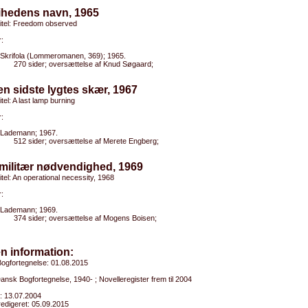
frihedens navn, 1965
titel: Freedom observed
:
Skrifola (Lommeromanen, 369); 1965.
270 sider; oversættelse af Knud Søgaard;
den sidste lygtes skær, 1967
itel: A last lamp burning
:
Lademann; 1967.
512 sider; oversættelse af Merete Engberg;
 militær nødvendighed, 1969
titel: An operational necessity, 1968
:
Lademann; 1969.
374 sider; oversættelse af Mogens Boisen;
n information:
ogfortegnelse: 01.08.2015
Dansk Bogfortegnelse, 1940- ; Novelleregister frem til 2004
: 13.07.2004
edigeret: 05.09.2015