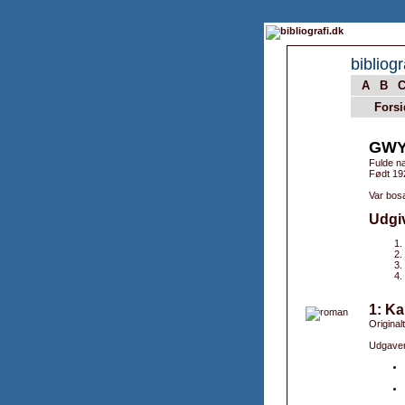
bibliogr
A
B
Forsi
GWY
Fulde na
Født 192
Var bosa
Udgi
1: K
Original
Udgaver