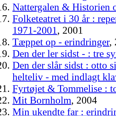
Nattergalen & Historien 
Folketeatret i 30 år : rep
1971-2001
, 2001
Tæppet op - erindringer
,
Den der ler sidst - : tre s
Den der slår sidst : otto s
helteliv - med indlagt kla
Fyrtøjet & Tommelise : t
Mit Bornholm
, 2004
Min ukendte far : erindri