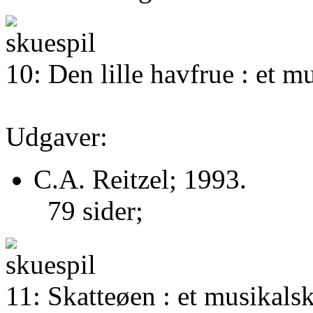
10: Den lille havfrue : et m
Udgaver:
C.A. Reitzel; 1993.
79 sider;
11: Skatteøen : et musikals