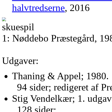
halvtredserne
, 2016
1: Nøddebo Præstegård, 19
Udgaver:
Thaning & Appel; 1980.
94 sider; redigeret af P
Stig Vendelkær; 1. udgav
128 sider;