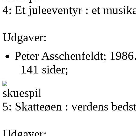
4: Et juleeventyr : et musik
Udgaver:
Peter Asschenfeldt; 1986
141 sider;
5: Skatteøen : verdens bed
Udgaver: