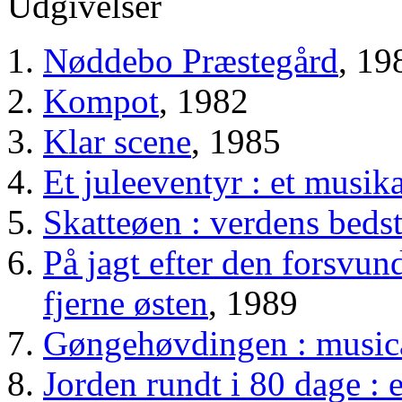
Udgivelser
Nøddebo Præstegård
, 19
Kompot
, 1982
Klar scene
, 1985
Et juleeventyr : et musik
Skatteøen : verdens beds
På jagt efter den forsvun
fjerne østen
, 1989
Gøngehøvdingen : music
Jorden rundt i 80 dage : 