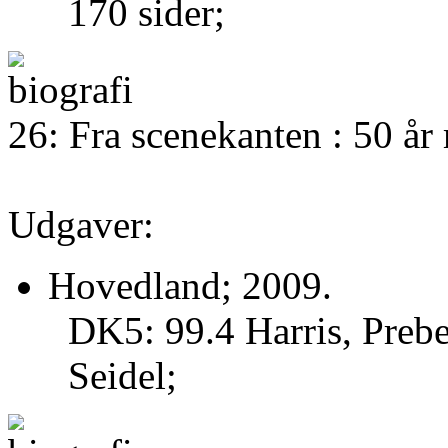
170 sider;
26: Fra scenekanten : 50 å
Udgaver:
Hovedland; 2009.
DK5: 99.4 Harris, Prebe
Seidel;