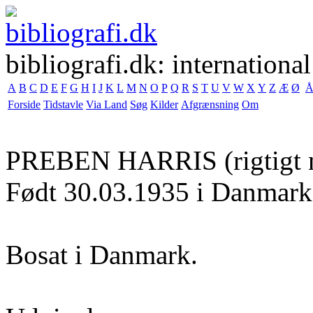
bibliografi.dk: international
A
B
C
D
E
F
G
H
I
J
K
L
M
N
O
P
Q
R
S
T
U
V
W
X
Y
Z
Æ
Ø
Forside
Tidstavle
Via Land
Søg
Kilder
Afgrænsning
Om
PREBEN HARRIS
(rigtigt
Født 30.03.1935 i Danmark
Bosat i Danmark.