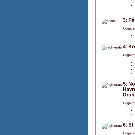
3: På
Udgaver
4: Ko
Udgaver
5: N
Havre
Dronn
Udgaver
6: Et
Udgaver