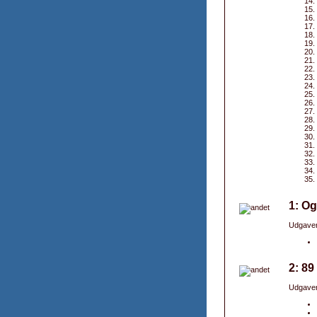
1: Og
Udgaver
2: 89
Udgaver