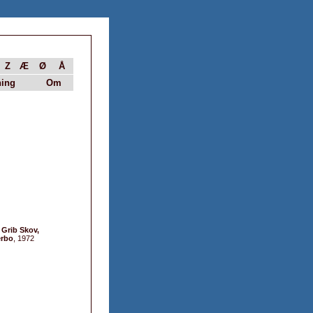
Z
Æ
Ø
Å
ing
Om
Grib Skov,
erbo
, 1972