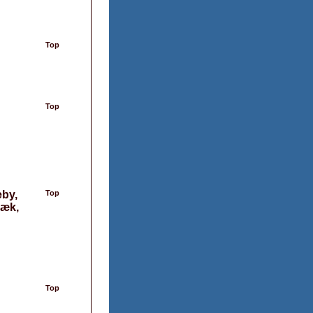
Top
Top
eby,
Top
bæk,
Top