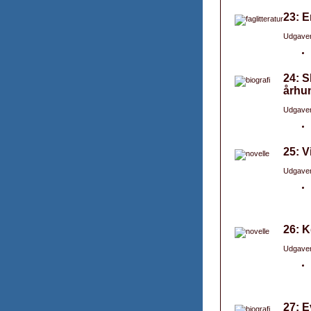
23: E
Udgaver
24: S
århu
Udgaver
25: V
Udgaver
26: 
Udgaver
27: 