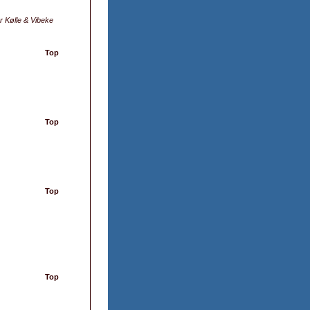
r Kølle & Vibeke
Top
Top
Top
Top