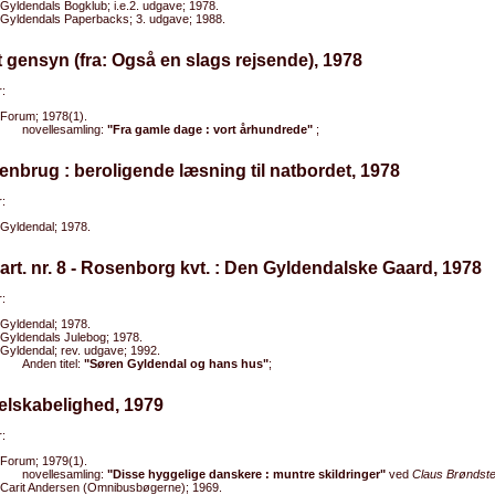
Gyldendals Bogklub; i.e.2. udgave; 1978.
Gyldendals Paperbacks; 3. udgave; 1988.
t gensyn (fra: Også en slags rejsende), 1978
:
Forum; 1978(1).
novellesamling:
"Fra gamle dage : vort århundrede"
;
enbrug : beroligende læsning til natbordet, 1978
:
Gyldendal; 1978.
art. nr. 8 - Rosenborg kvt. : Den Gyldendalske Gaard, 1978
:
Gyldendal; 1978.
Gyldendals Julebog; 1978.
Gyldendal; rev. udgave; 1992.
Anden titel:
"Søren Gyldendal og hans hus"
;
elskabelighed, 1979
:
Forum; 1979(1).
novellesamling:
"Disse hyggelige danskere : muntre skildringer"
ved
Claus Brøndst
Carit Andersen (Omnibusbøgerne); 1969.