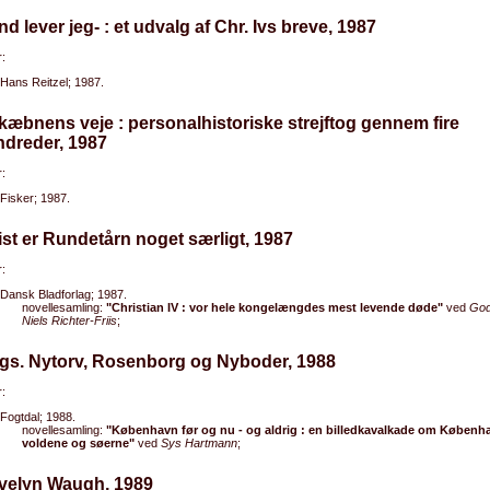
nd lever jeg- : et udvalg af Chr. Ivs breve, 1987
:
Hans Reitzel; 1987.
kæbnens veje : personalhistoriske strejftog gennem fire
ndreder, 1987
:
Fisker; 1987.
ist er Rundetårn noget særligt, 1987
:
Dansk Bladforlag; 1987.
novellesamling:
"Christian IV : vor hele kongelængdes mest levende døde"
ved
God
Niels Richter-Friis
;
Kgs. Nytorv, Rosenborg og Nyboder, 1988
:
Fogtdal; 1988.
novellesamling:
"København før og nu - og aldrig : en billedkavalkade om Københ
voldene og søerne"
ved
Sys Hartmann
;
Evelyn Waugh, 1989