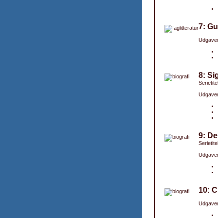
7: Gu
Udgaver
8: Si
Serietit
Udgaver
9: De
Serietit
Udgaver
10: C
Udgaver