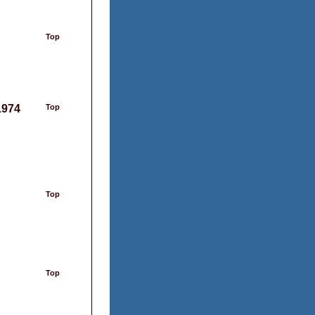
Top
1974
Top
Top
Top