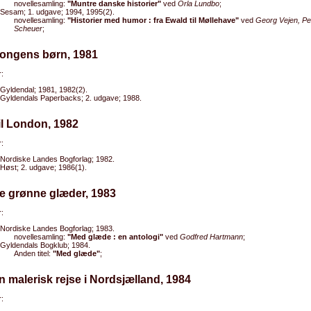
novellesamling:
"Muntre danske historier"
ved
Orla Lundbo
;
Sesam; 1. udgave; 1994, 1995(2).
novellesamling:
"Historier med humor : fra Ewald til Møllehave"
ved
Georg Vejen, Pe
Scheuer
;
Kongens børn, 1981
:
Gyldendal; 1981, 1982(2).
Gyldendals Paperbacks; 2. udgave; 1988.
il London, 1982
:
Nordiske Landes Bogforlag; 1982.
Høst; 2. udgave; 1986(1).
e grønne glæder, 1983
:
Nordiske Landes Bogforlag; 1983.
novellesamling:
"Med glæde : en antologi"
ved
Godfred Hartmann
;
Gyldendals Bogklub; 1984.
Anden titel:
"Med glæde"
;
n malerisk rejse i Nordsjælland, 1984
: