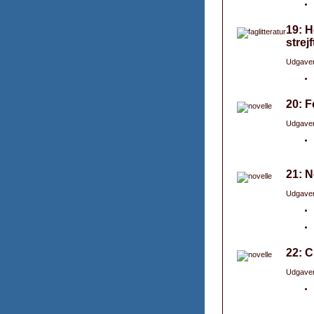
19: H
strej
Udgaver
20: F
Udgaver
21: N
Udgaver
22: C
Udgaver