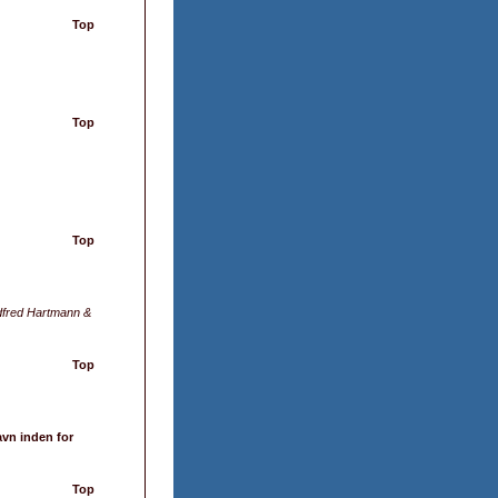
Top
Top
Top
fred Hartmann &
Top
avn inden for
Top