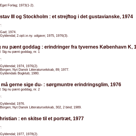
Eget Forlag; 1973(1-2).
stav III og Stockholm : et strejftog i det gustavianske, 1974
:
Gad; 1974.
Gyldendal; 2.opl.i.e.ny. udgave; 1975, 1976(3).
g nu pænt goddag : erindringer fra tyvernes København K, 
el: Sig nu pænt goddag, nr. 1
:
Gyldendal; 1974, 1976(2).
Borgen; Nyt Dansk Litteraturselskab, 89; 1977.
Gyldendals Bogklub; 1980.
 må gerne sige du- : sørgmuntre erindringsglim, 1976
el: Sig nu pænt goddag, nr. 2
:
Gyldendal; 1976.
Borgen; Nyt Dansk Litteraturselskab, 302, 2 bind; 1989.
hristian : en skitse til et portræt, 1977
:
Gyldendal; 1977, 1978(2).