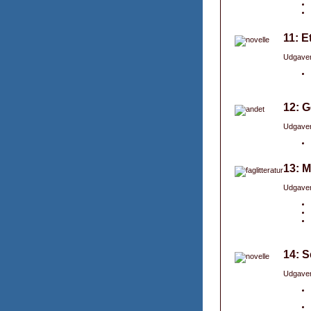
11: E
Udgaver
12: G
Udgaver
13: M
Udgaver
14: S
Udgaver