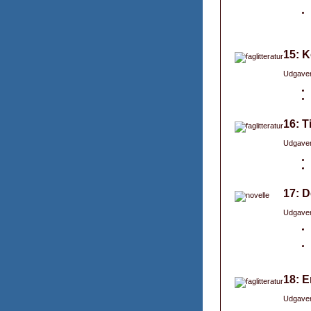
15: 
Udgaver
16: T
Udgaver
17: D
Udgaver
18: E
Udgaver