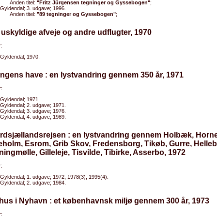
Anden titel:
"Fritz Jürgensen tegninger og Gyssebogen"
;
Gyldendal; 3. udgave; 1996.
Anden titel:
"89 tegninger og Gyssebogen"
;
 uskyldige afveje og andre udflugter, 1970
:
Gyldendal; 1970.
ngens have : en lystvandring gennem 350 år, 1971
:
Gyldendal; 1971.
Gyldendal; 2. udgave; 1971.
Gyldendal; 3. udgave; 1976.
Gyldendal; 4. udgave; 1989.
ordsjællandsrejsen : en lystvandring gennem Holbæk, Horn
holm, Esrom, Grib Skov, Fredensborg, Tikøb, Gurre, Helle
ingmølle, Gilleleje, Tisvilde, Tibirke, Asserbo, 1972
:
Gyldendal; 1. udgave; 1972, 1978(3), 1995(4).
Gyldendal; 2. udgave; 1984.
 hus i Nyhavn : et københavnsk miljø gennem 300 år, 1973
: