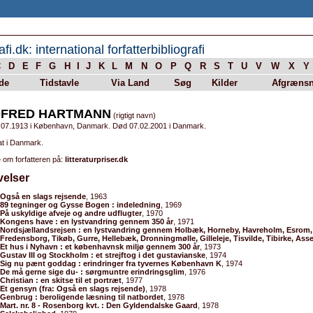
afi.dk: international forfatterbibliografi
C
D
E
F
G
H
I
J
K
L
M
N
O
P
Q
R
S
T
U
V
W
X
Y
de
Tidstavle
Via Land
Søg
Kilder
Afgrænsn
FRED HARTMANN
(rigtigt navn)
.07.1913 i København, Danmark. Død 07.02.2001 i Danmark.
at i Danmark.
 om forfatteren på:
litteraturpriser.dk
velser
Også en slags rejsende
, 1963
89 tegninger og Gysse Bogen : indeledning
, 1969
På uskyldige afveje og andre udflugter
, 1970
Kongens have : en lystvandring gennem 350 år
, 1971
Nordsjællandsrejsen : en lystvandring gennem Holbæk, Horneby, Havreholm, Esrom, 
Fredensborg, Tikøb, Gurre, Hellebæk, Dronningmølle, Gilleleje, Tisvilde, Tibirke, Ass
Et hus i Nyhavn : et københavnsk miljø gennem 300 år
, 1973
Gustav III og Stockholm : et strejftog i det gustavianske
, 1974
Sig nu pænt goddag : erindringer fra tyvernes København K
, 1974
De må gerne sige du- : sørgmuntre erindringsglim
, 1976
Christian : en skitse til et portræt
, 1977
Et gensyn (fra: Også en slags rejsende)
, 1978
Genbrug : beroligende læsning til natbordet
, 1978
Mart. nr. 8 - Rosenborg kvt. : Den Gyldendalske Gaard
, 1978