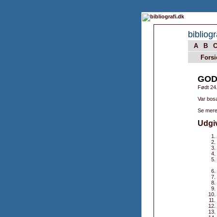
bibliogr
A
B
Forsi
GOD
Født 24
Var bos
Se mere
Udgi