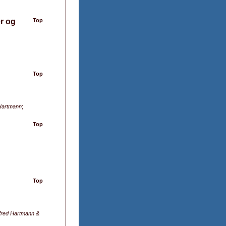
er og
Top
Top
Hartmann
;
Top
Top
red Hartmann &