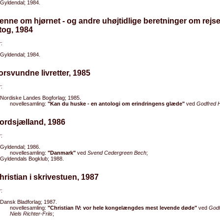
Gyldendal; 1984.
enne om hjørnet - og andre uhøjtidlige beretninger om rejs
ftog, 1984
:
Gyldendal; 1984.
orsvundne livretter, 1985
:
Nordiske Landes Bogforlag; 1985.
novellesamling:
"Kan du huske - en antologi om erindringens glæde"
ved
Godfred 
ordsjælland, 1986
:
Gyldendal; 1986.
novellesamling:
"Danmark"
ved
Svend Cedergreen Bech
;
Gyldendals Bogklub; 1988.
hristian i skrivestuen, 1987
:
Dansk Bladforlag; 1987.
novellesamling:
"Christian IV: vor hele kongelængdes mest levende døde"
ved
Godf
Niels Richter-Friis
;