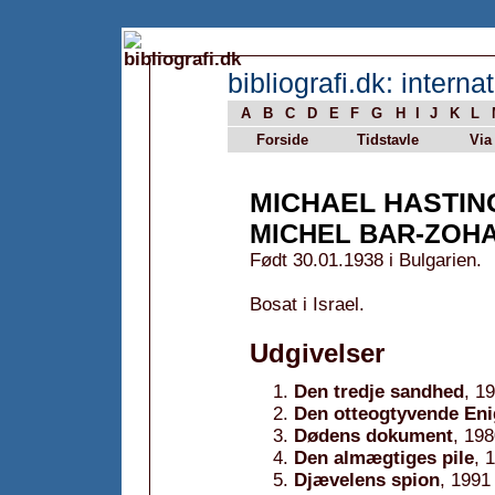
bibliografi.dk: internat
A
B
C
D
E
F
G
H
I
J
K
L
Forside
Tidstavle
Via
MICHAEL HASTIN
MICHEL BAR-ZOH
Født 30.01.1938 i Bulgarien.
Bosat i Israel.
Udgivelser
Den tredje sandhed
, 1
Den otteogtyvende En
Dødens dokument
, 19
Den almægtiges pile
, 
Djævelens spion
, 1991