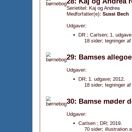
28: Kaj og Andrea r
Serietitel: Kaj og Andrea
Medforfatter(e):
Sussi Bech
Udgaver:
DR ; Carlsen; 1. udgave
18 sider; tegninger a
29: Bamses allegoe
Udgaver:
DR; 1. udgave; 2012.
18 sider; tegninger af
30: Bamse møder de
Udgaver:
Carlsen ; DR; 2019.
70 sider; illustratio