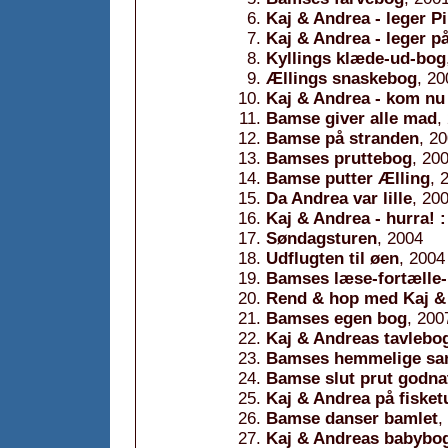
Kaj & Andrea - leger P
Kaj & Andrea - leger p
Kyllings klæde-ud-bog
Ællings snaskebog
, 20
Kaj & Andrea - kom nu 
Bamse giver alle mad
,
Bamse på stranden
, 2
Bamses pruttebog
, 20
Bamse putter Ælling
, 
Da Andrea var lille
, 20
Kaj & Andrea - hurra! : 
Søndagsturen
, 2004
Udflugten til øen
, 2004
Bamses læse-fortælle
Rend & hop med Kaj &
Bamses egen bog
, 200
Kaj & Andreas tavlebo
Bamses hemmelige sa
Bamse slut prut godna
Kaj & Andrea på fisketu
Bamse danser bamlet
,
Kaj & Andreas babybo