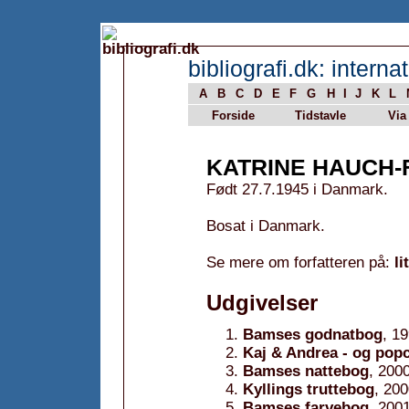
bibliografi.dk: internat
A
B
C
D
E
F
G
H
I
J
K
L
Forside
Tidstavle
Via
KATRINE HAUCH-
Født 27.7.1945 i Danmark.
Bosat i Danmark.
Se mere om forfatteren på:
li
Udgivelser
Bamses godnatbog
, 1
Kaj & Andrea - og pop
Bamses nattebog
, 200
Kyllings truttebog
, 20
Bamses farvebog
, 200