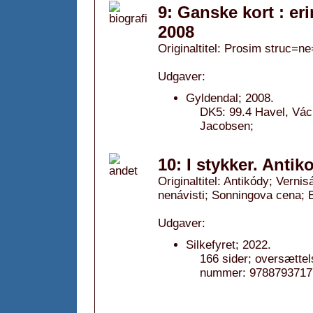
9: Ganske kort : er
2008
Originaltitel: Prosim struc=ne
Udgaver:
Gyldendal; 2008.
DK5: 99.4 Havel, Václ
Jacobsen;
10: I stykker. Antik
Originaltitel: Antikódy; Vern
nenávisti; Sonningova cena; 
Udgaver:
Silkefyret; 2022.
166 sider; oversætte
nummer: 9788793717