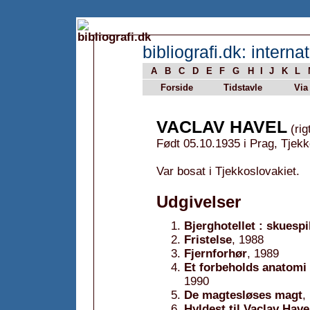
bibliografi.dk: internat
A
B
C
D
E
F
G
H
I
J
K
L
Forside
Tidstavle
Via
VACLAV HAVEL
(rig
Født 05.10.1935 i Prag, Tjek
Var bosat i Tjekkoslovakiet.
Udgivelser
Bjerghotellet : skuespi
Fristelse
, 1988
Fjernforhør
, 1989
Et forbeholds anatomi 
1990
De magtesløses magt
,
Hyldest til Vaclav Have