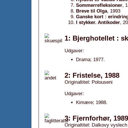
Sommerrefleksioner
, 
Breve til Olga
, 1993
Ganske kort : erindrin
I stykker. Antikoder
, 2
1: Bjerghotellet : s
Udgaver:
Drama; 1977.
2: Fristelse, 1988
Originaltitel: Polouseni
Udgaver:
Kimære; 1988.
3: Fjernforhør, 198
Originaltitel: Dalkovy vyslech