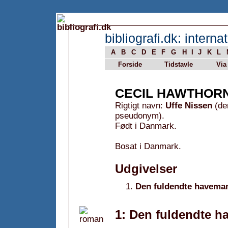
bibliografi.dk: internat
A
B
C
D
E
F
G
H
I
J
K
L
Forside
Tidstavle
Via
CECIL HAWTHOR
Rigtigt navn:
Uffe Nissen
(den
pseudonym).
Født i Danmark.
Bosat i Danmark.
Udgivelser
Den fuldendte havema
1: Den fuldendte h