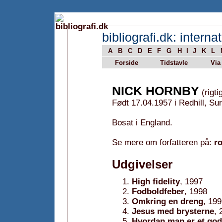
bibliografi.dk: internat
A
B
C
D
E
F
G
H
I
J
K
L
Forside
Tidstavle
Via
NICK HORNBY
(rigti
Født 17.04.1957 i Redhill, Su
Bosat i England.
Se mere om forfatteren på:
r
Udgivelser
High fidelity
, 1997
Fodboldfeber
, 1998
Omkring en dreng
, 19
Jesus med brysterne
, 
Hvordan man er et go