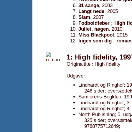
31 sange
, 2003
Langt nede
, 2005
Slam
, 2007
Fodboldfeber ; High fi
Juliet, nøgen
, 2010
Miss Blackpool
, 2015
Ingen som dig : roman
1: High fidelity, 199
Originaltitel: High fidelity
Udgaver:
Lindhardt og Ringhof; 19
246 sider; oversætte
Samlerens Bogklub; 199
Lindhardt og Ringhof; 3.
Lindhardt og Ringhof; 4.
North Publishing; 5. udg
325 sider; oversætte
9788775712649;