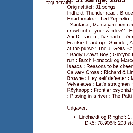
Originaltitel: 31 songs
Indhold: Thunder road : Bruce 
Heartbreaker : Led Zeppelin 
: Santana ; Mama you been o
crawl out of your window? : B
Ani DiFranco ; I've had it : 
Frankie Teardrop : Suicide ; A
at the purse : The J. Geils B
: Badly Drawn Boy ; Gloryboun
run : Butch Hancock og Marce
Isaacs ; Reasons to be cheerf
Calvary Cross : Richard & Li
Browne ; Hey self defeater : 
Velvelettes ; Let's straighten 
Röyksopp ; Frontier psychiatr
; Pissing in a river : The Pat
Udgaver:
Lindhardt og Ringhof; 1.
DK5: 78.9064; 208 si