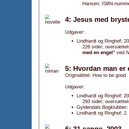
Hansen; ISBN-numme
4: Jesus med bryst
Udgaver:
Lindhardt og Ringhof; 2
226 sider; oversætte
med en engel"
ved
N
5: Hvordan man er 
Originaltitel: How to be good
Udgaver:
Lindhardt og Ringhof; 2
293 sider; oversætte
Gyldendals Bogklubber; 
Lindhardt og Ringhof; 2.
6: 31 sange, 2003