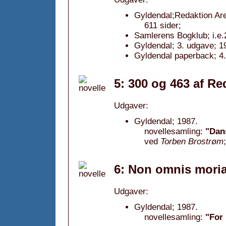
Gyldendal;Redaktion Are
611 sider;
Samlerens Bogklub; i.e.
Gyldendal; 3. udgave; 1
Gyldendal paperback; 4.
5: 300 og 463 af R
Udgaver:
Gyldendal; 1987.
novellesamling:
"Dans
ved
Torben Brostrøm
;
6: Non omnis moria
Udgaver:
Gyldendal; 1987.
novellesamling:
"For 