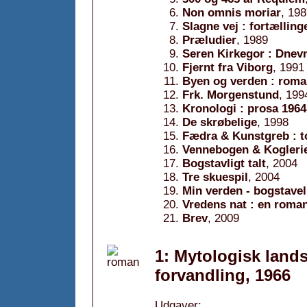
Non omnis moriar
, 19
Slagne vej : fortælling
Præludier
, 1989
Seren Kirkegor : Dnevni
Fjernt fra Viborg
, 1991
Byen og verden : roma
Frk. Morgenstund
, 199
Kronologi : prosa 1964
De skrøbelige
, 1998
Fædra & Kunstgreb : t
Vennebogen & Koglerier
Bogstavligt talt
, 2004
Tre skuespil
, 2004
Min verden - bogstaveli
Vredens nat : en roma
Brev
, 2009
1: Mytologisk lan
forvandling, 1966
Udgaver: