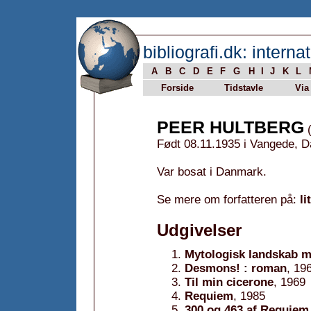
bibliografi.dk: internat
A
B
C
D
E
F
G
H
I
J
K
L
Forside
Tidstavle
Via
PEER HULTBERG
(
Født 08.11.1935 i Vangede, 
Var bosat i Danmark.
Se mere om forfatteren på:
li
Udgivelser
Mytologisk landskab m
Desmons! : roman
, 19
Til min cicerone
, 1969
Requiem
, 1985
300 og 463 af Requiem