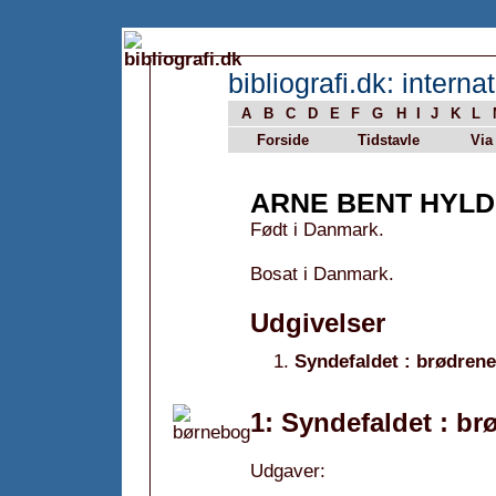
bibliografi.dk: internat
A
B
C
D
E
F
G
H
I
J
K
L
Forside
Tidstavle
Via
ARNE BENT HYL
Født i Danmark.
Bosat i Danmark.
Udgivelser
Syndefaldet : brødrene
1: Syndefaldet : br
Udgaver: