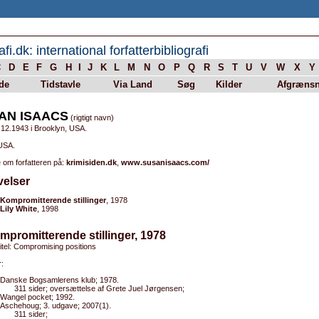
afi.dk: international forfatterbibliografi
C
D
E
F
G
H
I
J
K
L
M
N
O
P
Q
R
S
T
U
V
W
X
Y
de
Tidstavle
Via Land
Søg
Kilder
Afgrænsn
AN ISAACS
(rigtigt navn)
.12.1943 i Brooklyn, USA.
 USA.
 om forfatteren på:
krimisiden.dk
,
www.susanisaacs.com/
velser
Kompromitterende stillinger
, 1978
Lily White
, 1998
mpromitterende stillinger, 1978
titel: Compromising positions
:
Danske Bogsamlerens klub; 1978.
311 sider; oversættelse af Grete Juel Jørgensen;
Wangel pocket; 1992.
Aschehoug; 3. udgave; 2007(1).
311 sider;