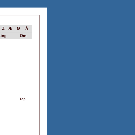
Z
Æ
Ø
Å
ing
Om
Top