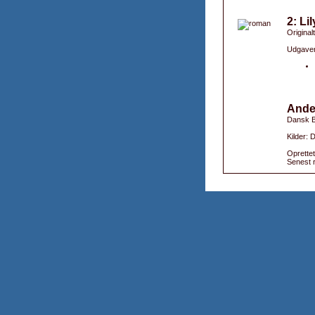
2: Li
Originalt
Udgaver
Ande
Dansk B
Kilder: 
Oprettet
Senest r