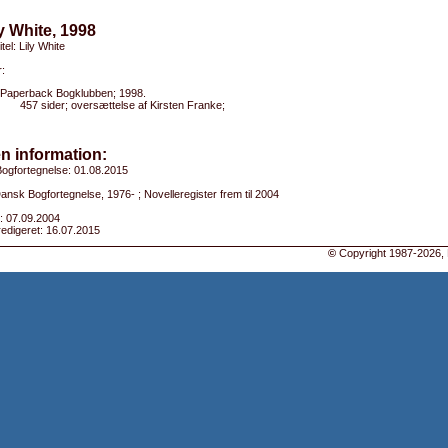
ly White, 1998
itel: Lily White
:
Paperback Bogklubben; 1998.
457 sider; oversættelse af Kirsten Franke;
n information:
ogfortegnelse: 01.08.2015
Dansk Bogfortegnelse, 1976- ; Novelleregister frem til 2004
: 07.09.2004
edigeret: 16.07.2015
©
Copyright 1987-2026, 