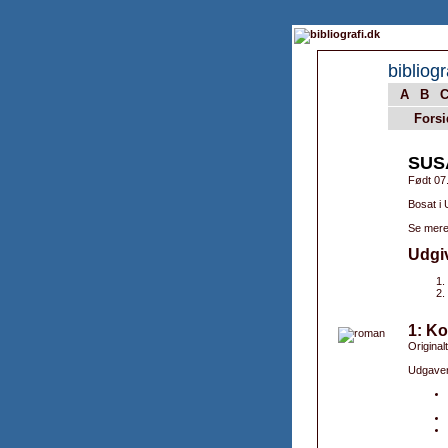
bibliogr
A
B
Forsi
SUS
Født 07
Bosat i
Se mere
Udgi
1: Ko
Original
Udgaver