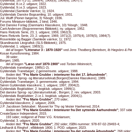
Gyldendal; 1877(1-2), 1889(4), 1900(5), 1909(6), 1907(7).
Gyldendal; 8.i.e.2. udgave; 1922.
Gyldendal; 9.i.e.3. udgave; 1923.
Gyldendal (Samlede Værker, 1); 1924.
Gyldendals Danske Bogsamling; 10. udgave; 1931.
Jul. Wulff (Pioner-bøgerne, 3) %bogh; 1936.
Forums Miniature-bibliotek, 2 bind; 1946.
Det Danske Forlag (Danmarks Klassikere, 10) %bogh.; 1948.
Carit Andersen (Bogvennernes Bibliotek); ny. udgave; 1952.
Hans Reitzels Serie, 23; 1. udgave; 1959, 1962(3).
Hans Reitzels Serie, 23; 2. udgave; 1969, 1971(2), 1975(4), 1978(5), 1984(7).
Rosenkilde og Bagger (Samlede værker, 1); 1972.
Skandinavisk Litografisk (SLS-Bibliotek); 1975.
Gyldendal; 1. udgave; 1983(1).
del af bogen
"Litteratur 3 : 1870-1920"
ved
Jens Thodberg Bertelsen, Ib Høgsbro & Pe
Kosan Kunstforening; 1984.
39 sider;
Borgen; 1985.
del af bogen
"Læse-stof 1870-1900"
ved
Torben Weinreich
;
Gyldendals tranebøger; 1985(1-2).
Gyldendals Tranebøger; 2.gennemsete. udgave; 1988.
Anden titel:
"Fru Marie Grubbe : interieurer fra det 17. århundrede"
;
Det Danske Sprog- og litteraturselskab;Borgen(Danske Klassikere); 1989.
Gyldendals Tranebøger; 3. gennemsete. udgave; 1994.
Søren Gyldendals klassikere; 1. udgave; 1997, 2004(2).
Gyldendals Bogklubber; 2. bogklub. udgave; 1999(1).
Det danske Sprog- og Litteraturselskab ; Borgen; 2. rev. udgave; 2003.
Gyldendals Bogklubber; 2.i.e.1. bogklub. udgave; 2004(1).
Anden titel:
"Fru Marie Grubbe"
; 270 sider;
Gyldendal klassikere; 2. udgave; 2006.
J.P. Jacobsen Selskabet : Museet for Thy og Vester Hanherred; 2014.
Anden titel:
"Fru Marie Grubbe : Interieurer fra Det syttende Aarhundrede"
; 337 side
CreateSpace Independent; 2015.
193 sider; redigeret af Peter V.G. Kristiansen;
Gyldendal; 3. udgave; 2020.
Anden titel:
"Fru Marie Grubbe"
; 292 sider; ISBN-nummer: 978-87-02-29493-4;
Lindhardt & Ringhof ; eBibliotek 1800; 1. POD. udgave; 2023.
Anden titel:
"Fru Marie Grubbe : interieurer fra det syttende århundrede"
; 268 sider;