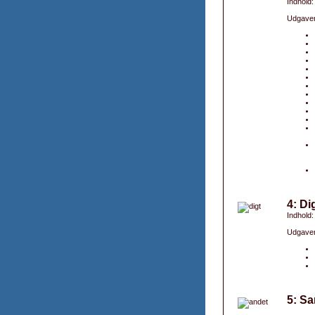
Indhold
Udgaver
4: Di
Indhold
Udgaver
5: Sa