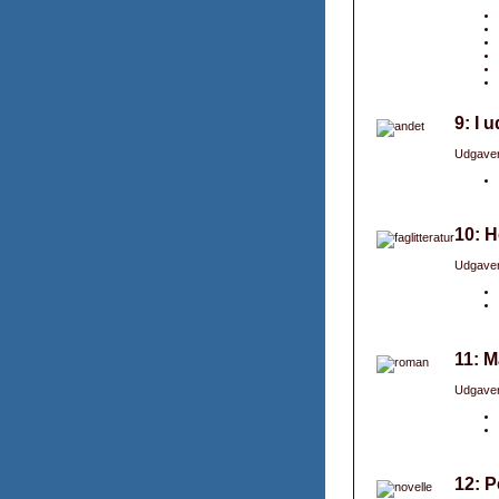
9: I 
Udgaver
10: H
Udgaver
11: M
Udgaver
12: P