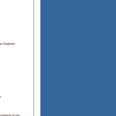
ter Rugholm
;
r;
 redigeret af Vivi