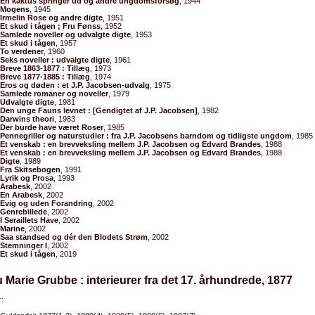
En kaktus springer ud og andre ungdomsforsøg
, 1944
Mogens
, 1945
Irmelin Rose og andre digte
, 1951
Et skud i tågen ; Fru Fønss
, 1952
Samlede noveller og udvalgte digte
, 1953
Et skud i tågen
, 1957
To verdener
, 1960
Seks noveller : udvalgte digte
, 1961
Breve 1863-1877 : Tillæg
, 1973
Breve 1877-1885 : Tillæg
, 1974
Eros og døden : et J.P. Jacobsen-udvalg
, 1975
Samlede romaner og noveller
, 1979
Udvalgte digte
, 1981
Den unge Fauns levnet : [Gendigtet af J.P. Jacobsen]
, 1982
Darwins theori
, 1983
Der burde have været Roser
, 1985
Pennegriller og naturstudier : fra J.P. Jacobsens barndom og tidligste ungdom
, 1985
Et venskab : en brevveksling mellem J.P. Jacobsen og Edvard Brandes
, 1988
Et venskab : en brevveksling mellem J.P. Jacobsen og Edvard Brandes
, 1988
Digte
, 1989
Fra Skitsebogen
, 1991
Lyrik og Prosa
, 1993
Arabesk
, 2002
En Arabesk
, 2002
Evig og uden Forandring
, 2002
Genrebillede
, 2002
I Seraillets Have
, 2002
Marine
, 2002
Saa standsed og dér den Blodets Strøm
, 2002
Stemninger I
, 2002
Et skud i tågen
, 2019
u Marie Grubbe : interieurer fra det 17. århundrede, 1877
: