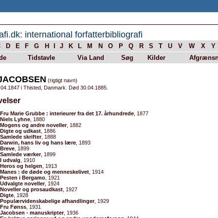
afi.dk: international forfatterbibliografi
C
D
E
F
G
H
I
J
K
L
M
N
O
P
Q
R
S
T
U
V
W
X
Y
de
Tidstavle
Via Land
Søg
Kilder
Afgrænsn
. JACOBSEN
(rigtigt navn)
.04.1847 i Thisted, Danmark. Død 30.04.1885.
velser
Fru Marie Grubbe : interieurer fra det 17. århundrede
, 1877
Niels Lyhne
, 1880
Mogens og andre noveller
, 1882
Digte og udkast
, 1886
Samlede skrifter
, 1888
Darwin, hans liv og hans lære
, 1893
Breve
, 1899
Samlede værker
, 1899
I udvalg
, 1910
Heros og helgen
, 1913
Manes : de døde og menneskelivet
, 1914
Pesten i Bergamo
, 1921
Udvalgte noveller
, 1924
Noveller og prosaudkast
, 1927
Digte
, 1928
Populærvidenskabelige afhandlinger
, 1929
Fru Fønss
, 1931
Jacobsen - manuskripter
, 1936