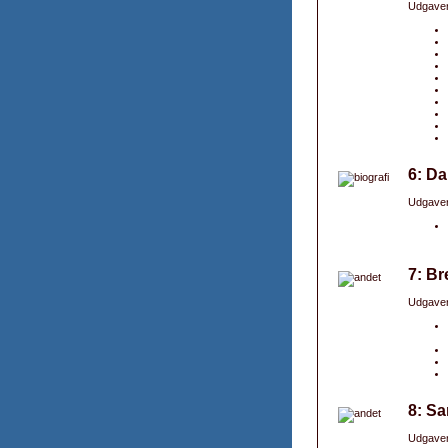
Udgaver
6: Da
Udgaver
7: Br
Udgaver
8: Sa
Udgaver