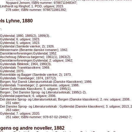
Nygaard Jensen; ISBN-nummer: 9788711948347;
Lindhardt og Ringhof; 1. POD. udgave; 2023.
278 sider; ISBN-nummer: 9788711881392;
els Lyhne, 1880
:
Gyldendal; 1880, 1885(2), 1899(3).
Gyldendal; 6. udgave; 1923.
Gyldendal; 5. udgave; 1923.
Gyldendal (Samlede værker, 2); 1926.
Westermann (Berømte danske romaner); 1942.
Dansklærerforeningen;Gyldendal; 1952.
Aschehoug (Minerva-bøgerne); 1961(1), 1963(2).
Dansklærerforeningen;Gyldendal; 2. udgave; 1962.
Gyldendals Bibliotek; 1964, 1980(3).
Gyldendals Traneklassikere; 1969.
Gyldendal; 1970.
Rosenkilde og Bagger (Samlede værker, 2); 1973.
Gyldendals Tranebøger; 1974, 1977(2).
Borgen; Nyt Dansk Litteraturselskab (Danske Klassikere); 1986.
Gyldendals Tranebøger; 2. gennemsete. udgave; 1988.
Søren Gyldendals Klassikere; 5. udgave; 1995(1).
Borgen ; Det Danske Sprog- og Litteraturselskab; 1995(1-2).
Gyldendal paperback; 6. udgave; 2006.
Det danske Sprog- og Litteraturselskab; Borgen (Danske klassikere); 2. rev. udgave; 2008.
231 sider;
Det Danske Sprog- og Litteraturselskab : Gyldendal (Danske klassikere); 3. udgave; 2013, 
263 sider;
Gyldendal; 7. udgave; 2020.
251 sider; ISBN-nummer: 978-87-02-29492-7;
gens og andre noveller, 1882