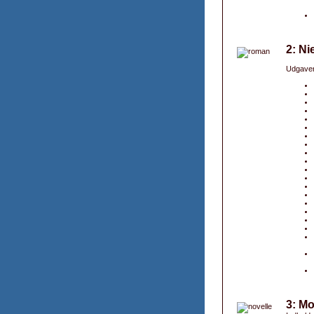
2: Ni
Udgaver
3: Mo