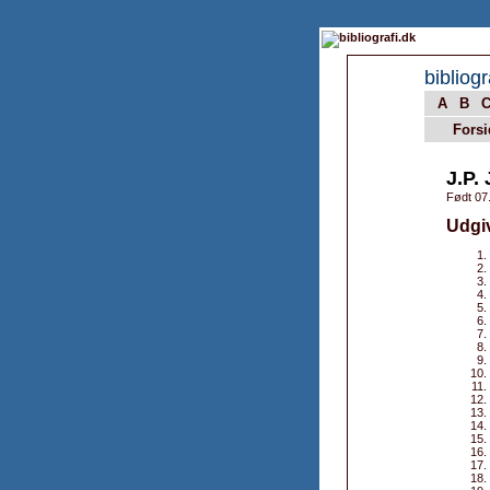
bibliogr
A
B
Forsi
J.P
Født 07
Udgi