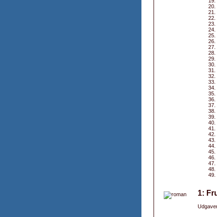
1: Fr
Udgaver