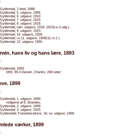
:
Gyldendal, 2 bind; 1888.
Gyldendal; 5. udgave; 1906.
Gyldendal; 6. udgave; 1910.
Gyldendal; 7. udgave; 1915.
Gyldendal; 8. udgave; 1918.
Gyldendal; sær. udgave; 1918, 1923(i.e.2.udg.).
Gyldendal; 9. udgave; 1923.
Gyldendal; 10. udgave; 1928.
Gyldendal; i.e.11. udgave; 1948(11.i.e.1.).
Gyldendal; 12. udgave; 1955.
rwin, hans liv og hans lære, 1893
:
Gyldendal; 1893.
DK5: 99.4 Darwin, Charles; 268 sider;
eve, 1899
:
Gyldendal; 1. udgave; 1899.
redigeret af E. Brandes;
Gyldendal; 2. udgave; 1899.
Gyldendal; 3. udgave; 1925.
Gyldendals Traneklassikere, 16; ny. udgave; 1968.
mlede værker, 1899
: