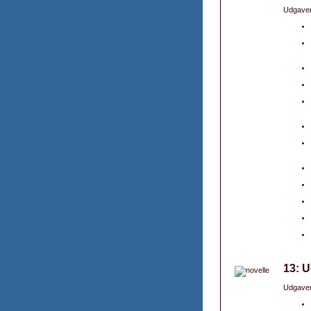
Udgaver
13: U
Udgaver