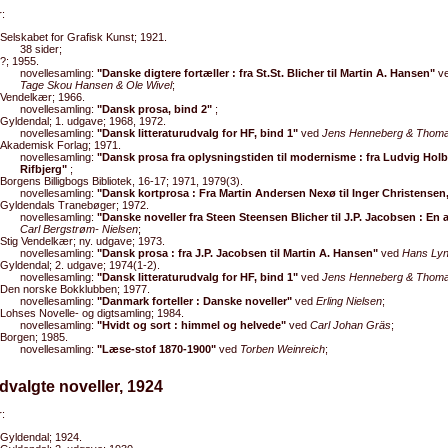
:
Selskabet for Grafisk Kunst; 1921.
38 sider;
?; 1955.
novellesamling:
"Danske digtere fortæller : fra St.St. Blicher til Martin A. Hansen"
v
Tage Skou Hansen & Ole Wivel
;
Vendelkær; 1966.
novellesamling:
"Dansk prosa, bind 2"
;
Gyldendal; 1. udgave; 1968, 1972.
novellesamling:
"Dansk litteraturudvalg for HF, bind 1"
ved
Jens Henneberg & Thom
Akademisk Forlag; 1971.
novellesamling:
"Dansk prosa fra oplysningstiden til modernisme : fra Ludvig Holbe
Rifbjerg"
;
Borgens Billigbogs Bibliotek, 16-17; 1971, 1979(3).
novellesamling:
"Dansk kortprosa : Fra Martin Andersen Nexø til Inger Christensen,
Gyldendals Tranebøger; 1972.
novellesamling:
"Danske noveller fra Steen Steensen Blicher til J.P. Jacobsen : En 
Carl Bergstrøm- Nielsen
;
Stig Vendelkær; ny. udgave; 1973.
novellesamling:
"Dansk prosa : fra J.P. Jacobsen til Martin A. Hansen"
ved
Hans Ly
Gyldendal; 2. udgave; 1974(1-2).
novellesamling:
"Dansk litteraturudvalg for HF, bind 1"
ved
Jens Henneberg & Thom
Den norske Bokklubben; 1977.
novellesamling:
"Danmark forteller : Danske noveller"
ved
Erling Nielsen
;
Lohses Novelle- og digtsamling; 1984.
novellesamling:
"Hvidt og sort : himmel og helvede"
ved
Carl Johan Gräs
;
Borgen; 1985.
novellesamling:
"Læse-stof 1870-1900"
ved
Torben Weinreich
;
dvalgte noveller, 1924
:
Gyldendal; 1924.