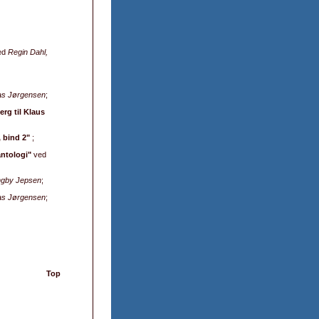
ed
Regin Dahl,
as Jørgensen
;
rg til Klaus
 bind 2"
;
antologi"
ved
ngby Jepsen
;
as Jørgensen
;
Top