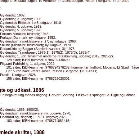
: Mogens. Et skud i tågen. To verdener. Fra skitsebogen. Pesten i Bergamo. Fru Fønss
:
Gyldendal; 1882.
Gyldendal; 2. udgave; 1906.
Gyldendals Bibliotek; i.e.3. udgave; 1910.
Gyldendal; 4. udgave; 1919.
Gyldendal; 5. udgave; 1928.
Forums Minature-bibliotek; 1948.
Forlaget Danmark; ny. udgave; 1953.
Gyldendals Traneklassikere, 17; ny. udgave; 1968.
Strube (Miniature-biblioteket); ny. udgave; 1970.
Rosenkilde og Bagger (Samlede værker, 3); 1973.
Gyldendals Tranebøger; 1973(1), 1975(2), 1978(3), 1983(4).
Gyldendal; 1. udg. tilnærmet moderne retsskrivning. udgave; 2012, 2025(2).
129 sider; ISBN-nummer: 9788702130690;
Pilgaard Publishing; 1. udgave; 2022.
101 sider; ISBN-nummer: 9788794278232; kommentar: Indhold: Mogens. Et Skud i Tågen
Der burde have været Roser. Pesten i Bergamo. Fru Fønss;
Praxis; 1. udgave; 2026.
158 sider; ISBN-nummer: 9788729020301;
gte og udkast, 1886
: En begavet ung mands dagbog. Hervert Sperring. En kaktus springer ud. Digte og udkast
:
Gyldendal; 1886, 1900(2).
Gyldendals Traneklassikere; ny. udgave; 1970.
Lindhardt og Ringhof; 1. POD. udgave; 2025.
183 sider; ISBN-nummer: 9788711881415;
mlede skrifter, 1888