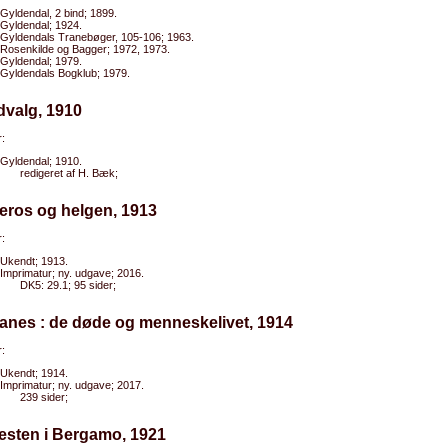
Gyldendal, 2 bind; 1899.
Gyldendal; 1924.
Gyldendals Tranebøger, 105-106; 1963.
Rosenkilde og Bagger; 1972, 1973.
Gyldendal; 1979.
Gyldendals Bogklub; 1979.
udvalg, 1910
:
Gyldendal; 1910.
redigeret af H. Bæk;
eros og helgen, 1913
:
Ukendt; 1913.
Imprimatur; ny. udgave; 2016.
DK5: 29.1; 95 sider;
anes : de døde og menneskelivet, 1914
:
Ukendt; 1914.
Imprimatur; ny. udgave; 2017.
239 sider;
esten i Bergamo, 1921