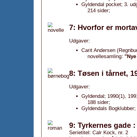
Gyldendal pocket; 3. ud
214 sider;
7: Hvorfor er morta
Udgaver:
Carit Andersen (Regnbue
novellesamling:
"Nye
8: Tøsen i tårnet, 1
Udgaver:
Gyldendal; 1990(1), 199
188 sider;
Gyldendals Bogklubber;
9: Tyrkernes gade :
Serietitel: Calr Kock, nr. 2