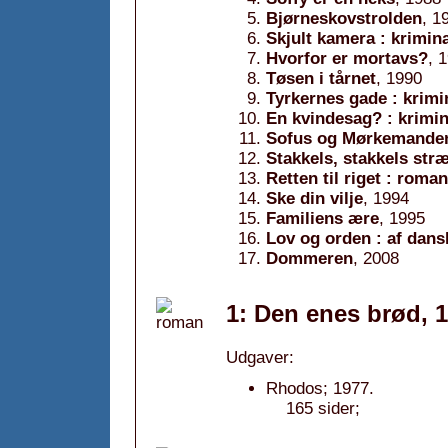
Bjørneskovstrolden
, 1
Skjult kamera : krimi
Hvorfor er mortavs?
, 
Tøsen i tårnet
, 1990
Tyrkernes gade : krim
En kvindesag? : krimi
Sofus og Mørkemande
Stakkels, stakkels str
Retten til riget : roman
Ske din vilje
, 1994
Familiens ære
, 1995
Lov og orden : af dans
Dommeren
, 2008
1: Den enes brød, 
Udgaver:
Rhodos; 1977.
165 sider;