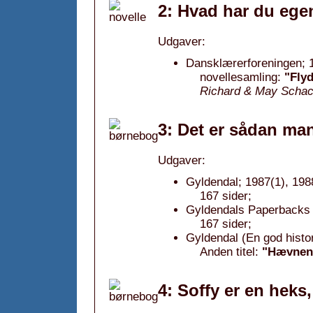
2: Hvad har du egen
Udgaver:
Dansklærerforeningen; 
novellesamling:
"Flyd
Richard & May Scha
3: Det er sådan man
Udgaver:
Gyldendal; 1987(1), 198
167 sider;
Gyldendals Paperbacks f
167 sider;
Gyldendal (En god histor
Anden titel:
"Hævnen
4: Soffy er en heks