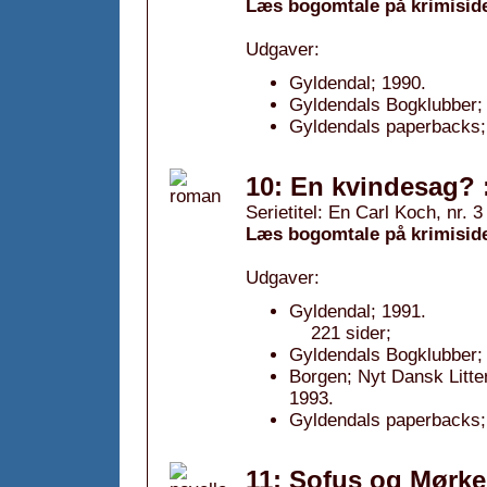
Læs bogomtale på krimisid
Udgaver:
Gyldendal; 1990.
Gyldendals Bogklubber;
Gyldendals paperbacks;
10: En kvindesag? 
Serietitel: En Carl Koch, nr. 3
Læs bogomtale på krimisid
Udgaver:
Gyldendal; 1991.
221 sider;
Gyldendals Bogklubber; 
Borgen; Nyt Dansk Litte
1993.
Gyldendals paperbacks;
11: Sofus og Mørk