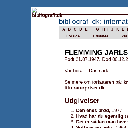
bibliografi.dk: internat
A
B
C
D
E
F
G
H
I
J
K
L
Forside
Tidstavle
Via
FLEMMING JARL
Født 21.07.1947. Død 06.12.2
Var bosat i Danmark.
Se mere om forfatteren på:
k
litteraturpriser.dk
Udgivelser
Den enes brød
, 1977
Hvad har du egentlig t
Det er sådan man laver
Soffy er en heks
, 1988