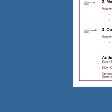
2: Me
Udgaver
3: Op
Udgaver
Ande
Dansk B
Kilder: 
Oprettet
Senest r