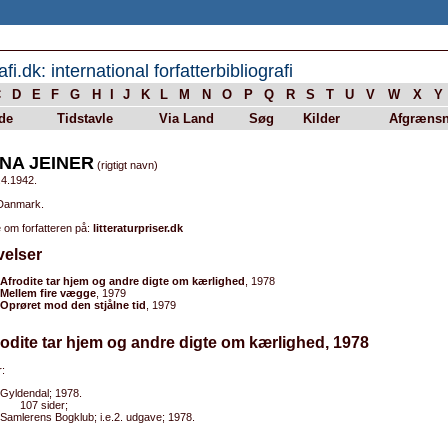
afi.dk: international forfatterbibliografi
C
D
E
F
G
H
I
J
K
L
M
N
O
P
Q
R
S
T
U
V
W
X
Y
de
Tidstavle
Via Land
Søg
Kilder
Afgrænsn
NA JEINER
(rigtigt navn)
.4.1942.
 Danmark.
 om forfatteren på:
litteraturpriser.dk
velser
Afrodite tar hjem og andre digte om kærlighed
, 1978
Mellem fire vægge
, 1979
Oprøret mod den stjålne tid
, 1979
rodite tar hjem og andre digte om kærlighed, 1978
:
Gyldendal; 1978.
107 sider;
Samlerens Bogklub; i.e.2. udgave; 1978.