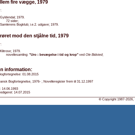
llem fire vægge, 1979
:
Gyldendal; 1979.
72 sider;
Samlerens Bogklub; i.e.2. udgave; 1979.
røret mod den stjålne tid, 1979
:
Klitrose; 1979.
novellesamling:
"Uro : bevægelse i tid og krop"
ved
Ole Bidsted
;
n information:
ogfortegnelse: 01.08.2015
Dansk Bogfortegnelse, 1976- ; Novelleregister frem til 31.12.1997
: 14.06.1993
edigeret: 14.07.2015
©
Copyright 1987-2026, 