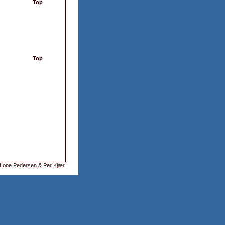
Top
Top
Lone Pedersen & Per Kjær
.