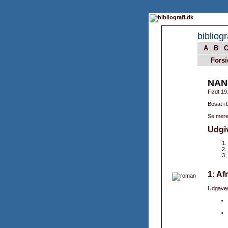
bibliogr
A
B
Forsi
NAN
Født 19
Bosat i
Se mere
Udgi
1: Af
Udgaver