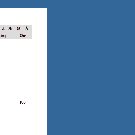
Z
Æ
Ø
Å
ing
Om
Top