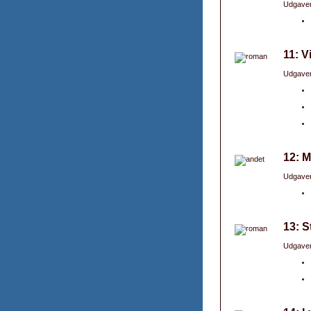
Udgaver
11: 
Udgaver
12: M
Udgaver
13: S
Udgaver