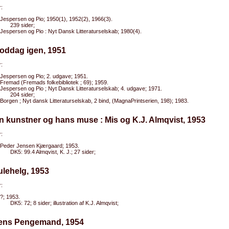
:
Jespersen og Pio; 1950(1), 1952(2), 1966(3).
239 sider;
Jespersen og Pio : Nyt Dansk Litteraturselskab; 1980(4).
Goddag igen, 1951
:
Jespersen og Pio; 2. udgave; 1951.
Fremad (Fremads folkebibliotek ; 69); 1959.
Jespersen og Pio ; Nyt Dansk Litteraturselskab; 4. udgave; 1971.
204 sider;
Borgen ; Nyt dansk Litteraturselskab, 2 bind, (MagnaPrintserien, 198); 1983.
n kunstner og hans muse : Mis og K.J. Almqvist, 1953
:
Peder Jensen Kjærgaard; 1953.
DK5: 99.4 Almqvist, K. J.; 27 sider;
ulehelg, 1953
:
?; 1953.
DK5: 72; 8 sider; illustration af K.J. Almqvist;
Jens Pengemand, 1954