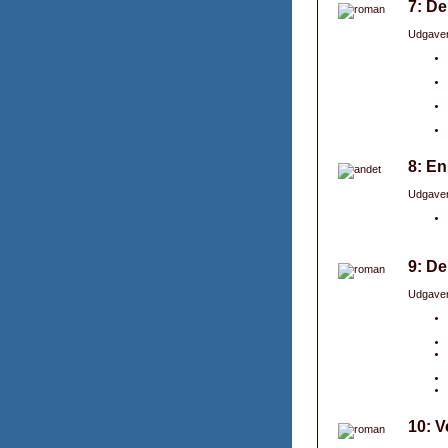
7: De
Udgaver
8: E
Udgaver
9: De
Udgaver
10: V