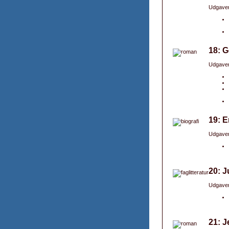
Udgaver
18: 
Udgaver
19: E
Udgaver
20: J
Udgaver
21: 