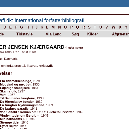
afi.dk: international forfatterbibliografi
C
D
E
F
G
H
I
J
K
L
M
N
O
P
Q
R
S
T
U
V
W
X
Y
de
Tidstavle
Via Land
Søg
Kilder
Afgrænsn
ER JENSEN KJÆRGAARD
(rigtigt navn)
.03.1898. Død 18.08.1959.
at i Danmark.
 om forfatteren på:
litteraturpriser.dk
velser
Fra ødemarkens rige
, 1929
Modvind og medbør
, 1936
Løjerlige stabejsere
, 1937
Skarnsfolk
, 1937
Vers
, 1937
Til Danmarks tunghøre
, 1938
De Hjermitslev bønder
, 1939
En tunghør Rydnmingsmand
, 1939
De fattiges paradis
, 1941
Ved Solfald : Roman om St. St. Blichers Livsaften
, 1942
Vinden tuder om Børglum
, 1945
Min barndoms jul
, 1946
Strenge tider
, 1946
Lyset sejrer
, 1947