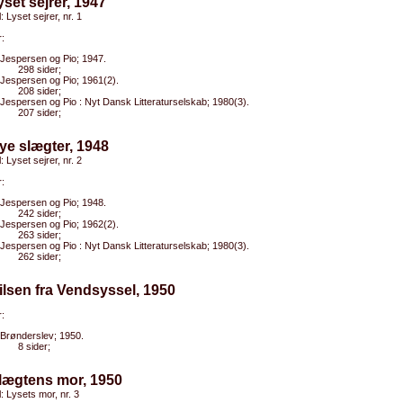
yset sejrer, 1947
l: Lyset sejrer, nr. 1
:
Jespersen og Pio; 1947.
298 sider;
Jespersen og Pio; 1961(2).
208 sider;
Jespersen og Pio : Nyt Dansk Litteraturselskab; 1980(3).
207 sider;
ye slægter, 1948
l: Lyset sejrer, nr. 2
:
Jespersen og Pio; 1948.
242 sider;
Jespersen og Pio; 1962(2).
263 sider;
Jespersen og Pio : Nyt Dansk Litteraturselskab; 1980(3).
262 sider;
ilsen fra Vendsyssel, 1950
:
Brønderslev; 1950.
8 sider;
lægtens mor, 1950
l: Lysets mor, nr. 3