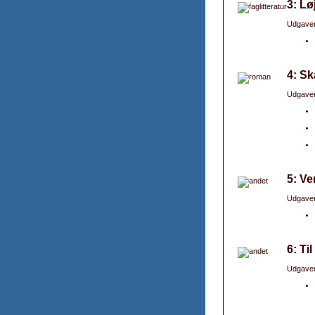
3: Lø
Udgaver
4: Sk
Udgaver
5: Ve
Udgaver
6: Ti
Udgaver