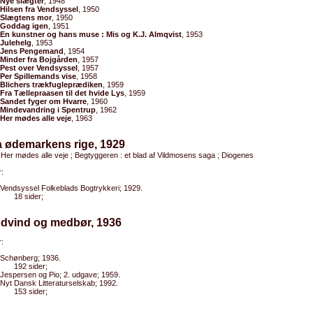
Nye slægter
, 1948
Hilsen fra Vendsyssel
, 1950
Slægtens mor
, 1950
Goddag igen
, 1951
En kunstner og hans muse : Mis og K.J. Almqvist
, 1953
Julehelg
, 1953
Jens Pengemand
, 1954
Minder fra Bojgården
, 1957
Pest over Vendsyssel
, 1957
Per Spillemands vise
, 1958
Blichers trækfugleprædiken
, 1959
Fra Tællepraasen til det hvide Lys
, 1959
Sandet fyger om Hvarre
, 1960
Mindevandring i Spentrup
, 1962
Her mødes alle veje
, 1963
a ødemarkens rige, 1929
 Her mødes alle veje ; Begtyggeren : et blad af Vildmosens saga ; Diogenes
:
Vendsyssel Folkeblads Bogtrykkeri; 1929.
18 sider;
odvind og medbør, 1936
:
Schønberg; 1936.
192 sider;
Jespersen og Pio; 2. udgave; 1959.
Nyt Dansk Litteraturselskab; 1992.
153 sider;