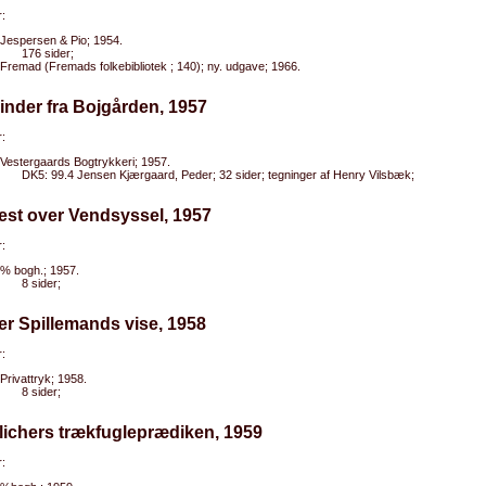
:
Jespersen & Pio; 1954.
176 sider;
Fremad (Fremads folkebibliotek ; 140); ny. udgave; 1966.
inder fra Bojgården, 1957
:
Vestergaards Bogtrykkeri; 1957.
DK5: 99.4 Jensen Kjærgaard, Peder; 32 sider; tegninger af Henry Vilsbæk;
est over Vendsyssel, 1957
:
% bogh.; 1957.
8 sider;
er Spillemands vise, 1958
:
Privattryk; 1958.
8 sider;
lichers trækfugleprædiken, 1959
: