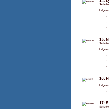
14: L
Serietite
Udgaver
15: N
Serietite
Udgaver
16: H
Udgaver
17: S
Serietite