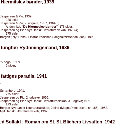
 Hjermitslev bønder, 1939
:
Jespersen & Pio; 1939.
220 sider;
Jespersen & Pio; 2. udgave; 1957, 1964(3).
Anden titel:
"De Hjermeslev bønder"
; 176 sider;
Jespersen og Pio : Nyt Dansk Litteraturselskab; 1979(4).
175 sider;
Borgen ; Nyt Dansk Litteraturselskab (MagnaPrintserien, 304); 1990.
n tunghør Rydnmingsmand, 1939
:
% bogh.; 1939.
8 sider;
 fattiges paradis, 1941
:
Schønberg; 1941.
275 sider;
Jespersen og Pio; 2. udgave; 1956.
Jespersen og Pio : Nyt Dansk Litteratturselskab; 3. udgave; 1971.
173 sider;
Borgen Nyt dansk Litteraturselskab, 2 bind (MagnaPrintserien ; nr. 183); 1982.
Nyt Dansk Litteraturselskab; 1992.
ed Solfald : Roman om St. St. Blichers Livsaften, 1942