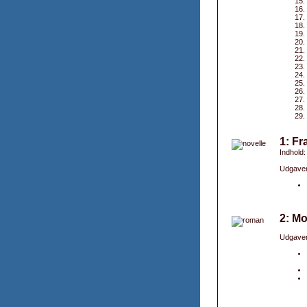
1: Fr
Indhold:
Udgaver
2: M
Udgaver