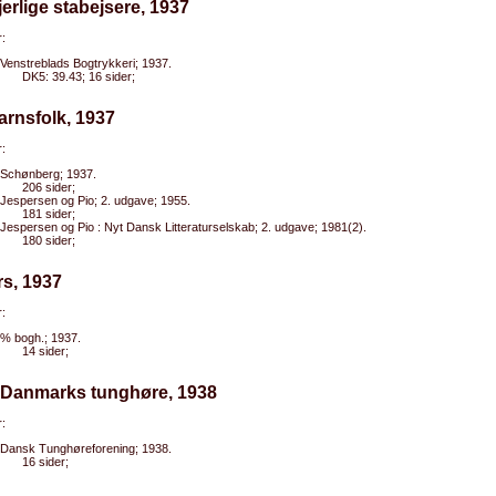
jerlige stabejsere, 1937
:
Venstreblads Bogtrykkeri; 1937.
DK5: 39.43; 16 sider;
arnsfolk, 1937
:
Schønberg; 1937.
206 sider;
Jespersen og Pio; 2. udgave; 1955.
181 sider;
Jespersen og Pio : Nyt Dansk Litteraturselskab; 2. udgave; 1981(2).
180 sider;
rs, 1937
:
% bogh.; 1937.
14 sider;
l Danmarks tunghøre, 1938
:
Dansk Tunghøreforening; 1938.
16 sider;