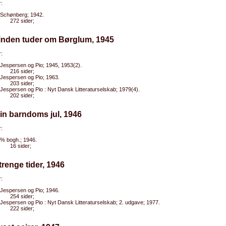
:
Schønberg; 1942.
272 sider;
Vinden tuder om Børglum, 1945
:
Jespersen og Pio; 1945, 1953(2).
216 sider;
Jespersen og Pio; 1963.
203 sider;
Jespersen og Pio : Nyt Dansk Litteraturselskab; 1979(4).
202 sider;
in barndoms jul, 1946
:
% bogh.; 1946.
16 sider;
trenge tider, 1946
:
Jespersen og Pio; 1946.
254 sider;
Jespersen og Pio : Nyt Dansk Litteraturselskab; 2. udgave; 1977.
222 sider;