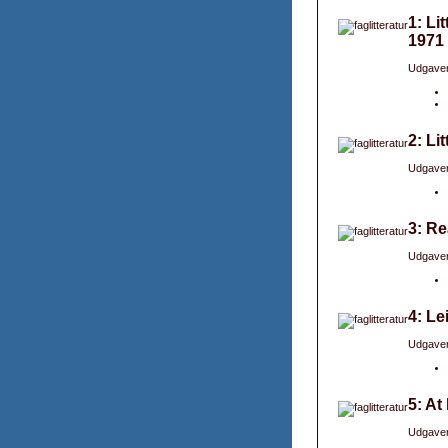
1: Li
1971
Udgaver
2: Li
Udgaver
3: Re
Udgaver
4: Le
Udgaver
5: At
Udgaver