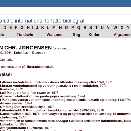
afi.dk: international forfatterbibliografi
C
D
E
F
G
H
I
J
K
L
M
N
O
P
Q
R
S
T
U
V
W
X
Y
de
Tidstavle
Via Land
Søg
Kilder
Afgrænsn
N CHR. JØRGENSEN
(rigtigt navn)
.01.1944 i København, Danmark.
 Danmark.
 om forfatteren på:
litteraturpriser.dk
velser
Litterær metodelære : metoder i dansk litteraturforskning efter 1870
, 1971
Litterær vurderingsteori og vurderingsanalyse : en introduktion
, 1971
Realisme
, 1972
Leif Panduo : radio film teater tv
, 1973
At læse forfatterskab : en pædagogisk vejledning
, 1974
I Panduros verden . en principiel undersøgelse af teknik, tematik og ideologi i Leif Pan
Adams verden´
, 1974
Omkring Den kroniske uskyld
, 1974
Litteraturkritik & Kulrtupolitik : kronikker og artikler 1969-1975
, 1976
Dansk realisme 1820-1975 : prosastykker og programartikler : en antologi til undervi
studeibrug
, 1977
Venstrefløjen er humanismens rette arvtager : aktuelle artikler om kulturindustri, kul
kulturkamp
, 1977
Arbejderlitteratur i 1970erne
, 1979