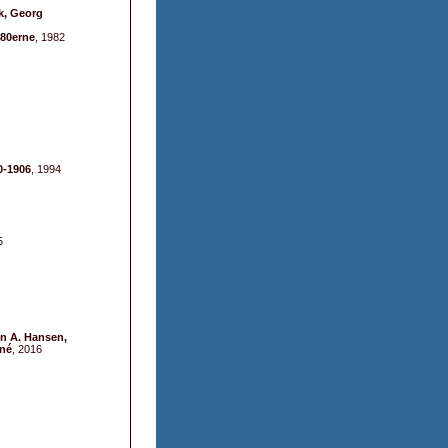
ck, Georg
 80erne
, 1982
0-1906
, 1994
5
in A. Hansen,
gné
, 2016