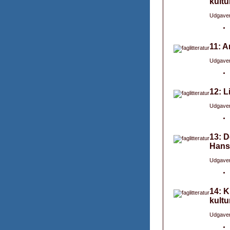
kultu
Udgaver
11: A
Udgaver
12: L
Udgaver
13: D
Hans
Udgaver
14: K
kultu
Udgaver