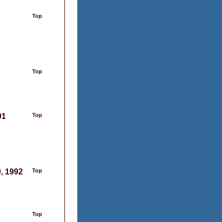
Top
Top
91
Top
0, 1992
Top
Top