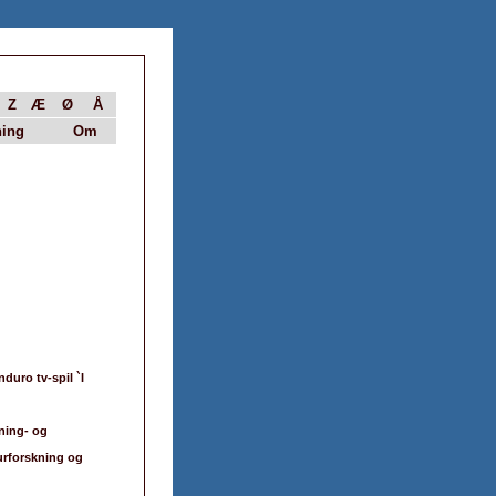
Z
Æ
Ø
Å
ing
Om
duro tv-spil `I
sning- og
turforskning og