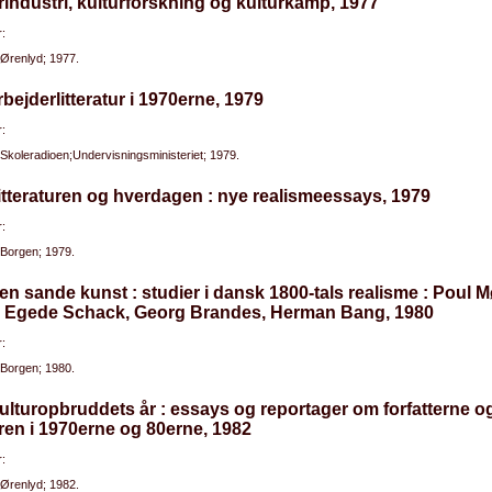
rindustri, kulturforskning og kulturkamp, 1977
:
Ørenlyd; 1977.
rbejderlitteratur i 1970erne, 1979
:
Skoleradioen;Undervisningsministeriet; 1979.
itteraturen og hverdagen : nye realismeessays, 1979
:
Borgen; 1979.
en sande kunst : studier i dansk 1800-tals realisme : Poul Mø
 Egede Schack, Georg Brandes, Herman Bang, 1980
:
Borgen; 1980.
ulturopbruddets år : essays og reportager om forfatterne o
ren i 1970erne og 80erne, 1982
:
Ørenlyd; 1982.