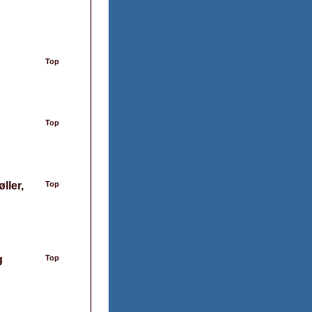
Top
Top
ller,
Top
g
Top