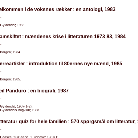
elkommen i de voksnes rækker : en antologi, 1983
:
Gyldendal; 1983.
amskiftet : mændenes krise i litteraturen 1973-83, 1984
:
Borgen; 1984.
erreartikler : introduktion til 80ernes nye mænd, 1985
:
Borgen; 1985.
eif Panduro : en biografi, 1987
:
Gyldendal; 1987(1-2).
Gyldendals Bogklub; 1988.
itteratur-quiz for hele familien : 570 spørgsmål om litteratur,
:
Haases Quiz-serie; 1. udgave; 1987(1).