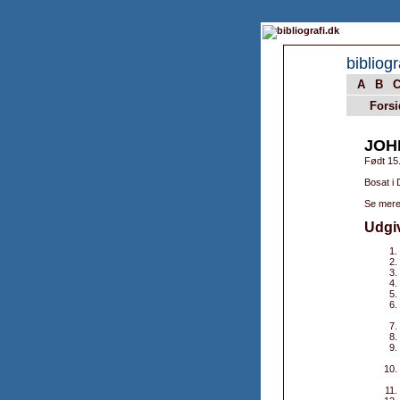
bibliogr
A
B
Forsi
JOH
Født 15
Bosat i
Se mere
Udgi