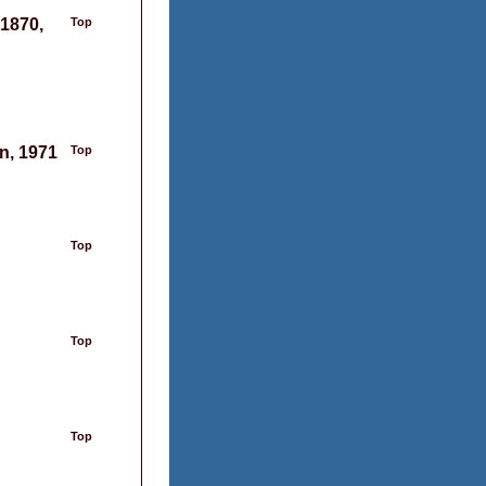
 1870,
Top
on, 1971
Top
Top
Top
Top