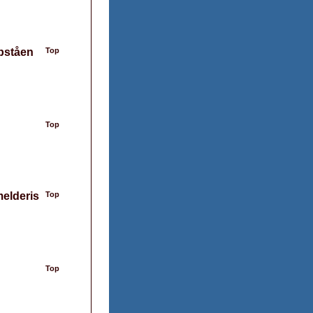
opståen
Top
Top
melderis
Top
Top