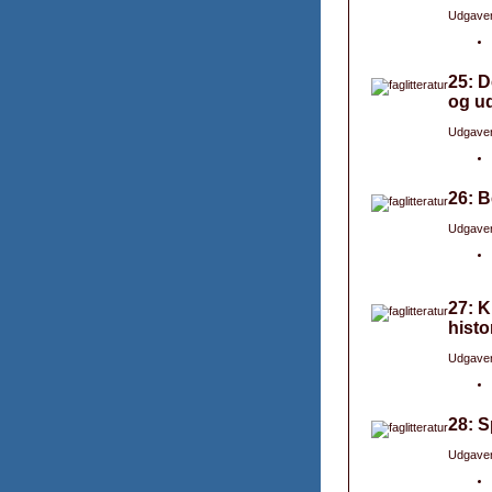
Udgaver
25: D
og ud
Udgaver
26: B
Udgaver
27: K
histo
Udgaver
28: S
Udgaver