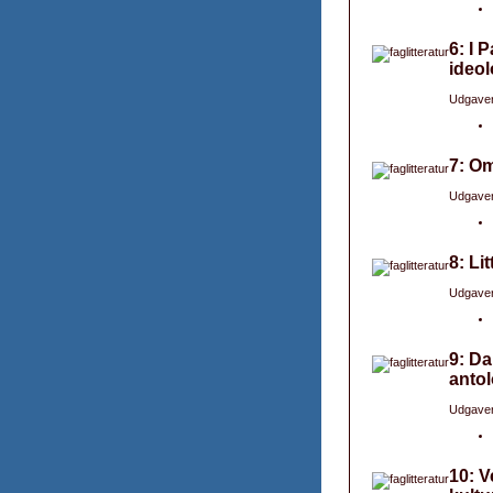
6: I 
ideol
Udgaver
7: Om
Udgaver
8: Li
Udgaver
9: Da
antol
Udgaver
10: V