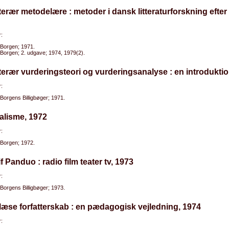
tterær metodelære : metoder i dansk litteraturforskning efter
:
Borgen; 1971.
Borgen; 2. udgave; 1974, 1979(2).
tterær vurderingsteori og vurderingsanalyse : en introdukti
:
Borgens Billigbøger; 1971.
alisme, 1972
:
Borgen; 1972.
if Panduo : radio film teater tv, 1973
:
Borgens Billigbøger; 1973.
 læse forfatterskab : en pædagogisk vejledning, 1974
: