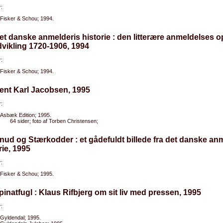
:
Fisker & Schou; 1994.
et danske anmelderis historie : den litterære anmeldelses 
vikling 1720-1906, 1994
:
Fisker & Schou; 1994.
ent Karl Jacobsen, 1995
:
Asbæk Edition; 1995.
64 sider; foto af Torben Christensen;
nud og Stærkodder : et gådefuldt billede fra det danske an
rie, 1995
:
Fisker & Schou; 1995.
pinatfugl : Klaus Rifbjerg om sit liv med pressen, 1995
:
Gyldendal; 1995.