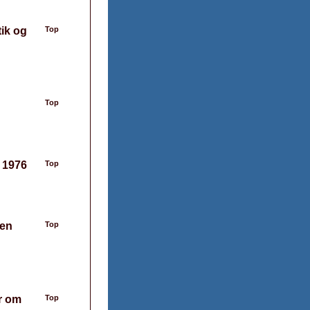
tik og
Top
Top
, 1976
Top
 en
Top
er om
Top