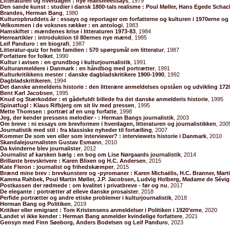
Litteraturen og hverdagen : nye realismeessays
, 1979
Den sande kunst : studier i dansk 1800-tals realisme : Poul Møller, Hans Egede Scha
Brandes, Herman Bang
, 1980
Kulturopbruddets år : essays og reportager om forfatterne og kulturen i 1970erne og
Velkommen i de voksnes rækker : en antologi
, 1983
Hamskiftet : mændenes krise i litteraturen 1973-83
, 1984
Herreartikler : introduktion til 80ernes nye mænd
, 1985
Leif Panduro : en biografi
, 1987
Litteratur-quiz for hele familien : 570 spørgsmål om litteratur
, 1987
Forfattere for folket
, 1990
Kultur i avisen : en grundbog i kulturjournalistik
, 1991
Kulturanmeldere i Danmark : en håndbog med portrætter
, 1991
Kulturkritikkens mester : danske dagbladskritikere 1900-1990
, 1992
Dagbladskritikeren
, 1994
Det danske anmelderis historie : den litterære anmeldelses opståen og udvikling 172
Bent Karl Jacobsen
, 1995
Knud og Stærkodder : et gådefuldt billede fra det danske anmelderis historie
, 1995
Spinatfugl : Klaus Rifbjerg om sit liv med pressen
, 1995
Mette Thomsen : portræt af en ung forfatte
, 1998
Jeg, der kender pressens melodier - : Herman Bangs journalistik
, 2003
Om breve : ni essays om brevformen i hverdagen, litteraturen og journalistikken
, 200
Journalistik med stil : fra klassiske nyheder til fortælling
, 2007
Kommer De som ven eller som interviewer? : interviewets historie i Danmark
, 2010
Skandalejournalisten Gustav Esmann
, 2010
Da kvinderne blev journalister
, 2012
Journalist af karsken bælg : en bog om Lise Nørgaards journalistik
, 2014
Brillante brevskrivere : Karen Blixen og H.C. Andersen
, 2015
Kate Fleron : journalist og frihedskæmper
, 2015
Brænd mine brev : brevkunstere og -pyromaner : Karen Michaëlis, H.C. Branner, Mart
Kamma Rahbek, Poul Martin Møller, J.P. Jacobsen, Ludvig Holberg, Madame de Sévi
Postkassen der rødmede : om kvalitet i privatbreve - før og nu
, 2017
De elegante : portrætter af elleve danske prosaister
, 2018
Perfide portrætter og andre etiske problemer i kulturjournalistik
, 2018
Herman Bang og Politiken
, 2019
Kritiker eller emigrant : Tom Kristensens anmeldelser i Politiken i 1920’erne
, 2020
Landet vi ikke kender : Herman Bang anmelder kvindelige forfattere
, 2021
Gensyn med Finn Søeborg, Anders Bodelsen og Leif Panduro
, 2023