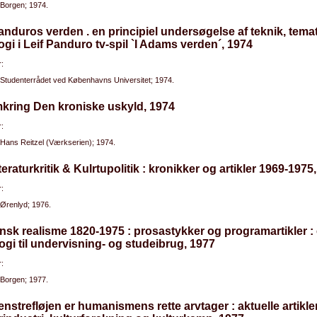
Borgen; 1974.
Panduros verden . en principiel undersøgelse af teknik, tema
ogi i Leif Panduro tv-spil `I Adams verden´, 1974
:
Studenterrådet ved Københavns Universitet; 1974.
kring Den kroniske uskyld, 1974
:
Hans Reitzel (Værkserien); 1974.
tteraturkritik & Kulrtupolitik : kronikker og artikler 1969-1975
:
Ørenlyd; 1976.
nsk realisme 1820-1975 : prosastykker og programartikler :
ogi til undervisning- og studeibrug, 1977
:
Borgen; 1977.
enstrefløjen er humanismens rette arvtager : aktuelle artikl