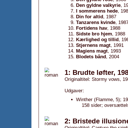
Den gyldne valkyrie
, 1
I sommerens hede
, 19
Din for altid
, 1987
Tanzarens kvinde
, 198
Fortidens hav
, 1988
Sidste bro hjem
, 1988
Kærlighed og tillid
, 19
Stjernens magt
, 1991
Magiens magt
, 1993
Blodets bånd
, 2004
1: Brudte løfter, 19
Originaltitel: Stormy vows, 1
Udgaver:
Winther (Flamme, 5); 19
158 sider; oversættel
2: Bristede illusion
Originaltitel: Capture the rai