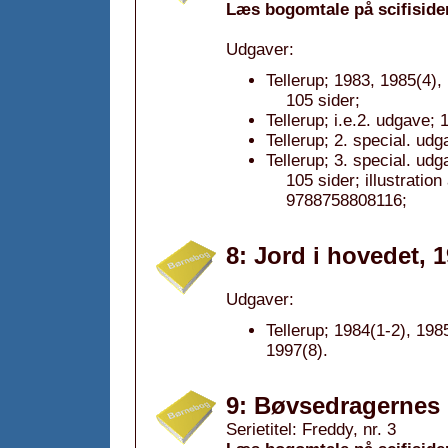
Læs bogomtale på scifiside
Udgaver:
Tellerup; 1983, 1985(4),
105 sider;
Tellerup; i.e.2. udgave; 
Tellerup; 2. special. ud
Tellerup; 3. special. ud
105 sider; illustrati
9788758808116;
8: Jord i hovedet, 
Udgaver:
Tellerup; 1984(1-2), 198
1997(8).
9: Bøvsedragernes
Serietitel: Freddy, nr. 3