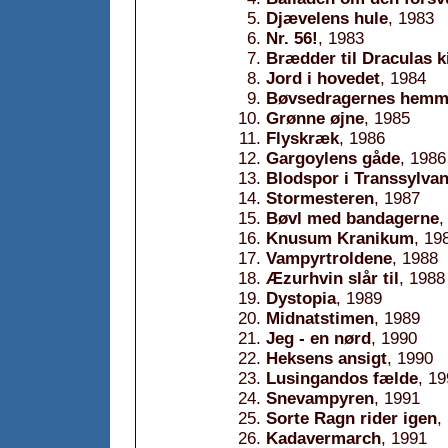
Djævelens hule
, 1983
Nr. 56!
, 1983
Brædder til Draculas k
Jord i hovedet
, 1984
Bøvsedragernes hemm
Grønne øjne
, 1985
Flyskræk
, 1986
Gargoylens gåde
, 1986
Blodspor i Transsylva
Stormesteren
, 1987
Bøvl med bandagerne
,
Knusum Kranikum
, 19
Vampyrtroldene
, 1988
Æzurhvin slår til
, 1988
Dystopia
, 1989
Midnatstimen
, 1989
Jeg - en nørd
, 1990
Heksens ansigt
, 1990
Lusingandos fælde
, 1
Snevampyren
, 1991
Sorte Ragn rider igen
,
Kadavermarch
, 1991