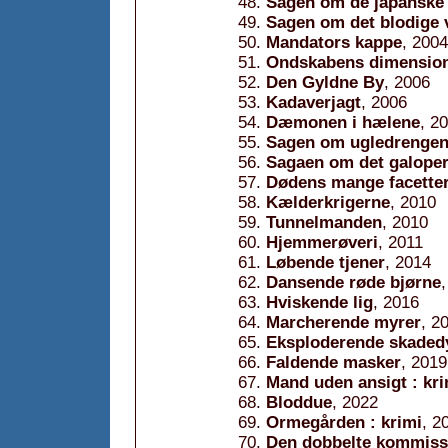
Sagen om de japanske
Sagen om det blodige 
Mandators kappe
, 2004
Ondskabens dimensio
Den Gyldne By
, 2006
Kadaverjagt
, 2006
Dæmonen i hælene
, 2
Sagen om ugledrengens
Sagaen om det galoper
Dødens mange facetter 
Kælderkrigerne
, 2010
Tunnelmanden
, 2010
Hjemmerøveri
, 2011
Løbende tjener
, 2014
Dansende røde bjørne
Hviskende lig
, 2016
Marcherende myrer
, 2
Eksploderende skaded
Faldende masker
, 2019
Mand uden ansigt : kri
Bloddue
, 2022
Ormegården : krimi
, 2
Den dobbelte kommiss