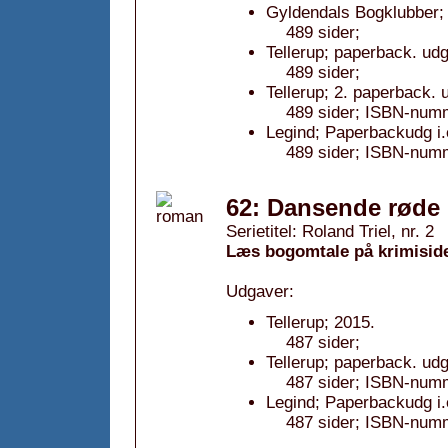
Gyldendals Bogklubber; 
489 sider;
Tellerup; paperback. ud
489 sider;
Tellerup; 2. paperback. 
489 sider; ISBN-num
Legind; Paperbackudg i.
489 sider; ISBN-num
62: Dansende røde 
Serietitel: Roland Triel, nr. 2
Læs bogomtale på krimisid
Udgaver:
Tellerup; 2015.
487 sider;
Tellerup; paperback. ud
487 sider; ISBN-num
Legind; Paperbackudg i.
487 sider; ISBN-num