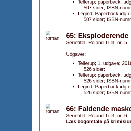
Tellerup; paperback. ud
507 sider; ISBN-num
Legind; Paperbackudg i.
507 sider; ISBN-num
65: Eksploderende 
Serietitel: Roland Triel, nr. 5
Udgaver:
Tellerup; 1. udgave; 201
526 sider;
Tellerup; paperback. udg
526 sider; ISBN-num
Legind; Paperbackudg i.
526 sider; ISBN-num
66: Faldende maske
Serietitel: Roland Triel, nr. 6
Læs bogomtale på krimisid