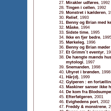
Mirakler udføres
, 1992
Tingen i cellen
, 1992
Monstret i kælderen
, 
Relief
, 1993
Benny og Brian med k
Måske
, 1994
Sidste time
, 1995
Ikke en fjer bedre
, 199
Mørkeleg
, 1996
Benny og Brian møder
Et Grimm´t eventyr
, 1
De hængte mænds hus :
mytologi
, 1997
Snemanden
, 1998
Uhyret i brønden
, 1998
Hår(d)
, 1999
Gylperen : en fortælli
Maskiner sanser ikke 
De kom fra Blodsumpe
Efterfølgeren
, 2001
Evighedens port
, 2002
Freddy & monstrene
, 