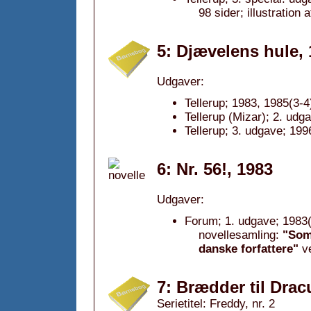
98 sider; illustration
5: Djævelens hule,
Udgaver:
Tellerup; 1983, 1985(3-4
Tellerup (Mizar); 2. udg
Tellerup; 3. udgave; 199
6: Nr. 56!, 1983
Udgaver:
Forum; 1. udgave; 1983(
novellesamling:
"Somm
danske forfattere"
v
7: Brædder til Drac
Serietitel: Freddy, nr. 2