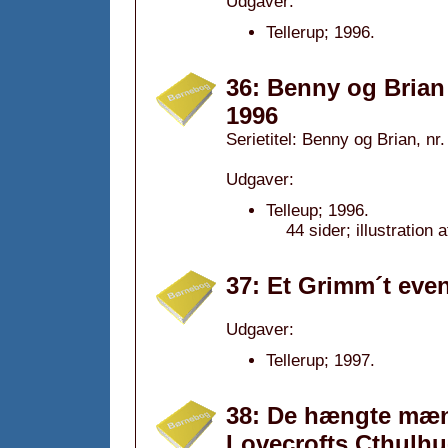
Udgaver:
Tellerup; 1996.
36: Benny og Bria
1996
Serietitel: Benny og Brian, nr.
Udgaver:
Telleup; 1996.
44 sider; illustratio
37: Et Grimm´t even
Udgaver:
Tellerup; 1997.
38: De hængte mænd
Lovecrofts Cthulhu