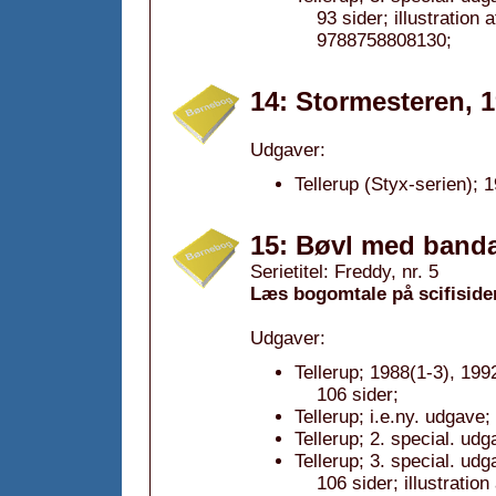
93 sider; illustratio
9788758808130;
14: Stormesteren, 
Udgaver:
Tellerup (Styx-serien); 
15: Bøvl med band
Serietitel: Freddy, nr. 5
Læs bogomtale på scifiside
Udgaver:
Tellerup; 1988(1-3), 199
106 sider;
Tellerup; i.e.ny. udgave;
Tellerup; 2. special. ud
Tellerup; 3. special. ud
106 sider; illustrati