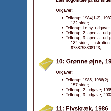
Læs bogomtale på scifiside
Udgaver:
Tellerup; 1984(1-2), 198
132 sider;
Tellerup; i.e.ny. udgave;
Tellerup; 2. special. ud
Tellerup; 3. special. ud
132 sider; illustrati
9788758808123;
10: Grønne øjne, 1
Udgaver:
Tellerup; 1985, 1986(2).
157 sider;
Tellerup; 2. udgave; 199
Tellerup; 3. udgave; 200
11: Flyskræk, 1986