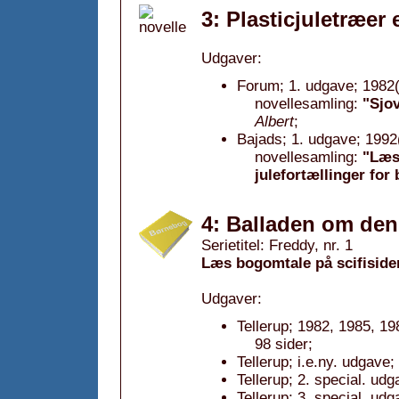
3: Plasticjuletræer 
Udgaver:
Forum; 1. udgave; 1982(
novellesamling:
"Sjov
Albert
;
Bajads; 1. udgave; 1992
novellesamling:
"Læs 
julefortællinger for
4: Balladen om de
Serietitel: Freddy, nr. 1
Læs bogomtale på scifiside
Udgaver:
Tellerup; 1982, 1985, 19
98 sider;
Tellerup; i.e.ny. udgave;
Tellerup; 2. special. ud
Tellerup; 3. special. ud