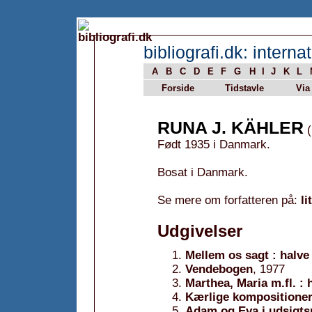
bibliografi.dk: internat
A
B
C
D
E
F
G
H
I
J
K
L
Forside
Tidstavle
Via
RUNA J. KÄHLER
(
Født 1935 i Danmark.
Bosat i Danmark.
Se mere om forfatteren på:
li
Udgivelser
Mellem os sagt : halv
Vendebogen
, 1977
Marthea, Maria m.fl. : 
Kærlige kompositione
Adam og Eva i udsigts