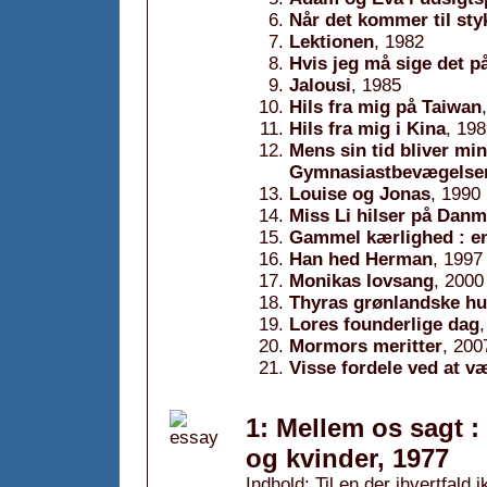
Når det kommer til sty
Lektionen
, 1982
Hvis jeg må sige det p
Jalousi
, 1985
Hils fra mig på Taiwan
Hils fra mig i Kina
, 19
Mens sin tid bliver min 
Gymnasiastbevægels
Louise og Jonas
, 1990
Miss Li hilser på Dan
Gammel kærlighed : e
Han hed Herman
, 1997
Monikas lovsang
, 2000
Thyras grønlandske hu
Lores founderlige dag
Mormors meritter
, 200
Visse fordele ved at v
1: Mellem os sagt
og kvinder, 1977
Indhold: Til en der ihvertfald 