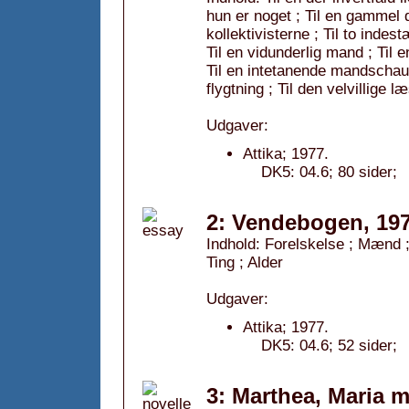
hun er noget ; Til en gammel da
kollektivisterne ; Til to indest
Til en vidunderlig mand ; Til 
Til en intetanende mandschauvi
flygtning ; Til den velvillige l
Udgaver:
Attika; 1977.
DK5: 04.6; 80 sider;
2: Vendebogen, 19
Indhold: Forelskelse ; Mænd 
Ting ; Alder
Udgaver:
Attika; 1977.
DK5: 04.6; 52 sider;
3: Marthea, Maria m.