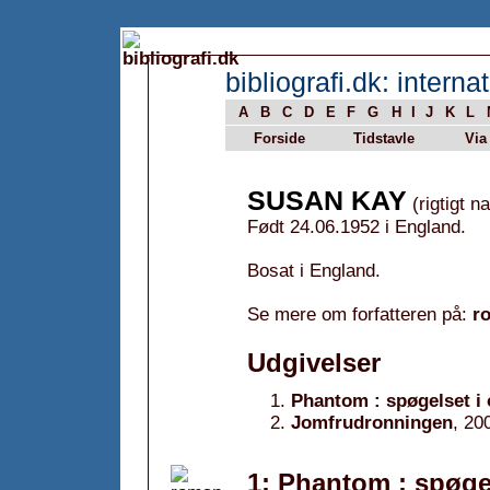
bibliografi.dk: internat
A
B
C
D
E
F
G
H
I
J
K
L
Forside
Tidstavle
Via
SUSAN KAY
(rigtigt n
Født 24.06.1952 i England.
Bosat i England.
Se mere om forfatteren på:
r
Udgivelser
Phantom : spøgelset i
Jomfrudronningen
, 20
1: Phantom : spøge