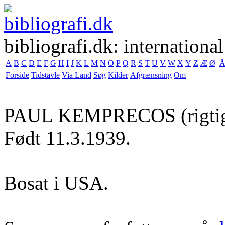
bibliografi.dk: international
A
B
C
D
E
F
G
H
I
J
K
L
M
N
O
P
Q
R
S
T
U
V
W
X
Y
Z
Æ
Ø
Forside
Tidstavle
Via Land
Søg
Kilder
Afgrænsning
Om
PAUL KEMPRECOS
(rigti
Født 11.3.1939.
Bosat i USA.