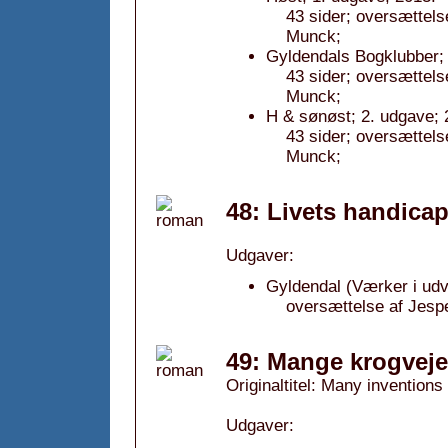
43 sider; oversættelse
Munck;
Gyldendals Bogklubber; 
43 sider; oversættelse
Munck;
H & sønøst; 2. udgave; 
43 sider; oversættelse
Munck;
48: Livets handicap
Udgaver:
Gyldendal (Værker i udv
oversættelse af Jespe
49: Mange krogveje
Originaltitel: Many inventions
Udgaver: