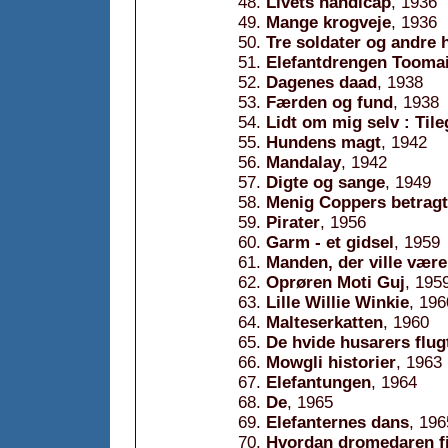
Livets handicap
, 1936
Mange krogveje
, 1936
Tre soldater og andre h
Elefantdrengen Tooma
Dagenes daad
, 1938
Færden og fund
, 1938
Lidt om mig selv : Til
Hundens magt
, 1942
Mandalay
, 1942
Digte og sange
, 1949
Menig Coppers betragt
Pirater
, 1956
Garm - et gidsel
, 1959
Manden, der ville vær
Oprøren Moti Guj
, 195
Lille Willie Winkie
, 196
Malteserkatten
, 1960
De hvide husarers flug
Mowgli historier
, 1963
Elefantungen
, 1964
De
, 1965
Elefanternes dans
, 196
Hvordan dromedaren fi