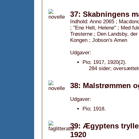
37: Skabningens m
Indhold: Anno 2065 ; Macdono
; "Ene Helt, Helene" ; Med f
Trøsterne ; Den Landsby, der 
Kongen ; Jobson's Amen
Udgaver:
Pio; 1917, 1920(2).
284 sider; oversættel
38: Malstrømmen og
Udgaver:
Pio; 1918.
39: Ægyptens trylle
1920