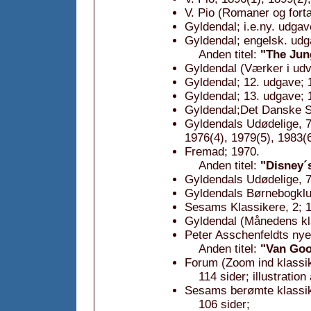
V. Pio (Romaner og fortæ
Gyldendal; i.e.ny. udgave
Gyldendal; engelsk. udg
Anden titel:
"The Jun
Gyldendal (Værker i udv
Gyldendal; 12. udgave; 
Gyldendal; 13. udgave; 
Gyldendal;Det Danske S
Gyldendals Udødelige, 7
1976(4), 1979(5), 1983(6
Fremad; 1970.
Anden titel:
"Disney´
Gyldendals Udødelige, 7
Gyldendals Børnebogklub
Sesams Klassikere, 2; 
Gyldendal (Månedens kla
Peter Asschenfeldts nye
Anden titel:
"Van Goo
Forum (Zoom ind klassik
114 sider; illustratio
Sesams berømte klassik
106 sider;