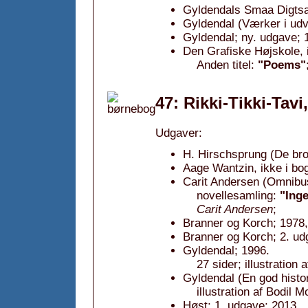
Gyldendals Smaa Digtsa
Gyldendal (Værker i udv
Gyldendal; ny. udgave; 
Den Grafiske Højskole, 
Anden titel:
"Poems"
47: Rikki-Tikki-Tavi
Udgaver:
H. Hirschsprung (De bro
Aage Wantzin, ikke i bo
Carit Andersen (Omnibu
novellesamling:
"Inge
Carit Andersen
;
Branner og Korch; 1978,
Branner og Korch; 2. ud
Gyldendal; 1996.
27 sider; illustration 
Gyldendal (En god histor
illustration af Bodil M
Høst; 1. udgave; 2013.