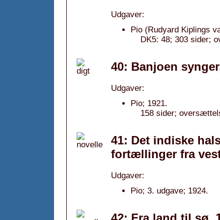
Udgaver:
Pio (Rudyard Kiplings v
DK5: 48; 303 sider; o
40: Banjoen synger
Udgaver:
Pio; 1921.
158 sider; oversætte
41: Det indiske hal
fortællinger fra ve
Udgaver:
Pio; 3. udgave; 1924.
42: Fra land til sø,