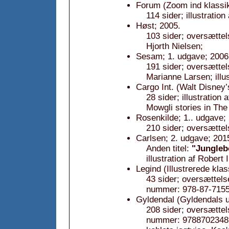
Forum (Zoom ind klassik
114 sider; illustratio
Høst; 2005.
103 sider; oversættels
Hjorth Nielsen;
Sesam; 1. udgave; 2006,
191 sider; oversættels
Marianne Larsen; illus
Cargo Int. (Walt Disney’
28 sider; illustratio
Mowgli stories in The
Rosenkilde; 1.. udgave;
210 sider; oversættel
Carlsen; 2. udgave; 201
Anden titel:
"Jungleb
illustration af Robert 
Legind (Illustrerede kla
43 sider; oversættels
nummer: 978-87-7155
Gyldendal (Gyldendals u
208 sider; oversættel
nummer: 97887023489