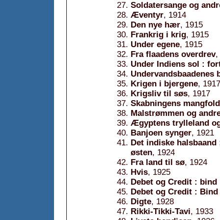
Soldatersange og andr
Æventyr
, 1914
Den nye hær
, 1915
Frankrig i krig
, 1915
Under egene
, 1915
Fra flaadens overdrev
,
Under Indiens sol : for
Undervandsbaadenes b
Krigen i bjergene
, 191
Krigsliv til søs
, 1917
Skabningens mangfold
Malstrømmen og andre 
Ægyptens trylleland og
Banjoen synger
, 1921
Det indiske halsbaand 
østen
, 1924
Fra land til sø
, 1924
Hvis
, 1925
Debet og Credit : bind
Debet og Credit : Bind
Digte
, 1928
Rikki-Tikki-Tavi
, 1933