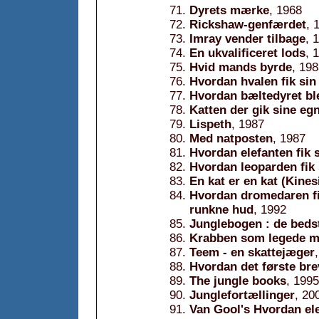
Dyrets mærke
, 1968
Rickshaw-genfærdet
, 
Imray vender tilbage
, 
En ukvalificeret lods
, 
Hvid mands byrde
, 19
Hvordan hvalen fik sin
Hvordan bæltedyret ble
Katten der gik sine eg
Lispeth
, 1987
Med natposten
, 1987
Hvordan elefanten fik 
Hvordan leoparden fik 
En kat er en kat (Kines
Hvordan dromedaren fi
runkne hud
, 1992
Junglebogen : de bedst
Krabben som legede m
Teem - en skattejæger
Hvordan det første brev
The jungle books
, 1995
Junglefortællinger
, 20
Van Gool's Hvordan elef