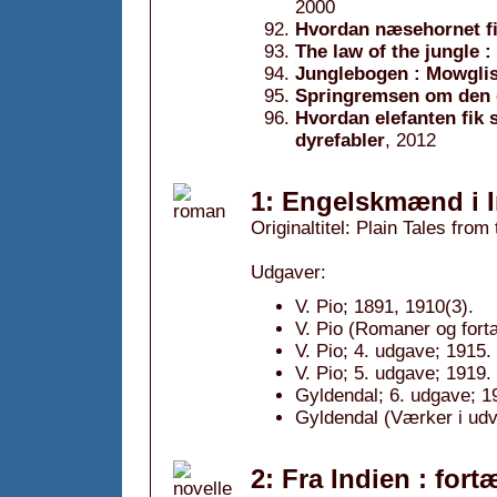
2000
Hvordan næsehornet fi
The law of the jungle 
Junglebogen : Mowglis
Springremsen om den
Hvordan elefanten fik s
dyrefabler
, 2012
1: Engelskmænd i I
Originaltitel: Plain Tales from
Udgaver:
V. Pio; 1891, 1910(3).
V. Pio (Romaner og fortæ
V. Pio; 4. udgave; 1915.
V. Pio; 5. udgave; 1919.
Gyldendal; 6. udgave; 1
Gyldendal (Værker i udv
2: Fra Indien : fort