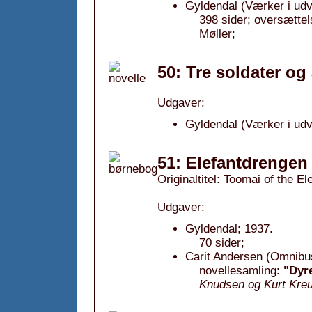
Gyldendal (Værker i udv
398 sider; oversættel
Møller;
50: Tre soldater og 
Udgaver:
Gyldendal (Værker i udv
51: Elefantdrengen
Originaltitel: Toomai of the E
Udgaver:
Gyldendal; 1937.
70 sider;
Carit Andersen (Omnibu
novellesamling:
"Dyre
Knudsen og Kurt Kreu