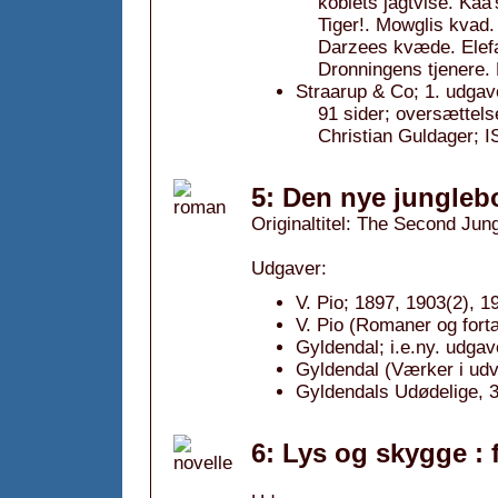
koblets jagtvise. Kaa'
Tiger!. Mowglis kvad.
Darzees kvæde. Elef
Dronningens tjenere.
Straarup & Co; 1. udgav
91 sider; oversættels
Christian Guldager;
5: Den nye jungleb
Originaltitel: The Second Jun
Udgaver:
V. Pio; 1897, 1903(2), 1
V. Pio (Romaner og fortæ
Gyldendal; i.e.ny. udgav
Gyldendal (Værker i udv
Gyldendals Udødelige, 3
6: Lys og skygge : 