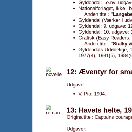
Gyldendal; i.e.ny. udgav
Nationalforlaget, ikke i
Anden titel:
"Langebe
Gyldendal (Værker i udv
Gyldendal; 9. udgave; 1
Gyldendal; 10. udgave; 
Grafisk (Easy Readers, 
Anden titel:
"Stalky 
Gyldendals Udødelige, 1
1977(4), 1981(5), 1984(6
12: Æventyr for sm
Udgaver:
V. Pio; 1904.
13: Havets helte, 1
Originaltitel: Captains coura
Udgaver: