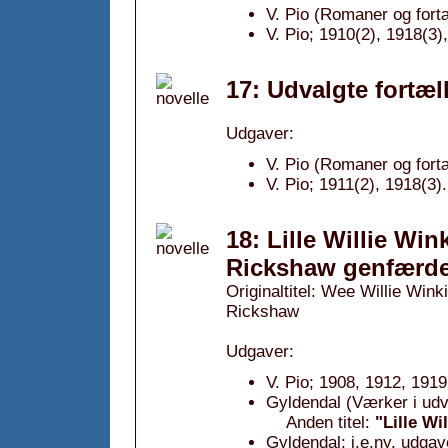
V. Pio (Romaner og fortæ
V. Pio; 1910(2), 1918(3)
17: Udvalgte fortæl
Udgaver:
V. Pio (Romaner og fortæ
V. Pio; 1911(2), 1918(3).
18: Lille Willie Win
Rickshaw genfærdet
Originaltitel: Wee Willie Win
Rickshaw
Udgaver:
V. Pio; 1908, 1912, 1919
Gyldendal (Værker i udv
Anden titel:
"Lille Wi
Gyldendal; i.e.ny. udgav