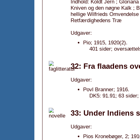
Indhold: Koldt Jern ; Gloriana
Kniven og den nøgne Kalk ; B
hellige Wilfrieds Omvendelse 
Retfærdighedens Træ
Udgaver:
Pio; 1915, 1920(2).
401 sider; oversættel
32: Fra flaadens ov
Udgaver:
Povl Branner; 1916.
DK5: 91.91; 63 sider; 
33: Under Indiens so
Udgaver:
Pios Kronebøger, 2; 191