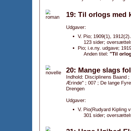
19: Til orlogs med
Udgaver:
V. Pio; 1909(1), 1912(2).
123 sider; oversættels
Pio; i.e.ny. udgave; 1919
Anden titel:
"Til orlo
20: Mange slags fol
Indhold: Disciplinens Baand ;
Ærinde" ; 007 ; De lange Fyre
Drengen
Udgaver:
V. Pio(Rudyard Kipling v
301 sider; oversættels