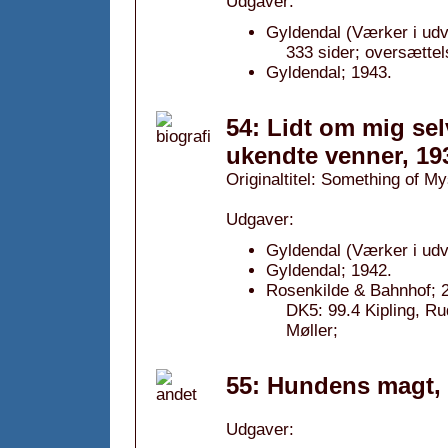
Udgaver:
Gyldendal (Værker i udv
333 sider; oversættel
Gyldendal; 1943.
54: Lidt om mig sel
ukendte venner, 19
Originaltitel: Something of My
Udgaver:
Gyldendal (Værker i udv
Gyldendal; 1942.
Rosenkilde & Bahnhof; 2
DK5: 99.4 Kipling, Ru
Møller;
55: Hundens magt,
Udgaver: