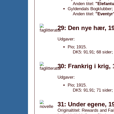
Anden titel:
"Elefant
Gyldendals Bogklubber; 
Anden titel:
"Eventyr
29: Den nye hær, 1
Udgaver:
Pio; 1915.
DK5: 91.91; 68 sider
30: Frankrig i krig,
Udgaver:
Pio; 1915.
DK5: 91.91; 71 sider;
31: Under egene, 1
Originaltitel: Rewards and Fai