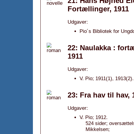
21: Hans Højhed Ele
Fortællinger, 1911
Udgaver:
Pio´s Bibliotek for Ung
22: Naulakka : fort
1911
Udgaver:
V. Pio; 1911(1), 1913(2).
23: Fra hav til hav,
Udgaver:
V. Pio; 1912.
524 sider; oversætte
Mikkelsen;