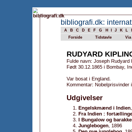
bibliografi.dk: internat
A
B
C
D
E
F
G
H
I
J
K
L
Forside
Tidstavle
Via
RUDYARD KIPLIN
Fulde navn: Joseph Rudyard K
Født 30.12.1865 i Bombay, In
Var bosat i England.
Kommentar: Nobelprisvinder i 
Udgivelser
Engelskmænd i Indien
Fra Indien : fortælling
I Bungalow og barakker
Junglebogen
, 1896
Den nye junglebog
, 18