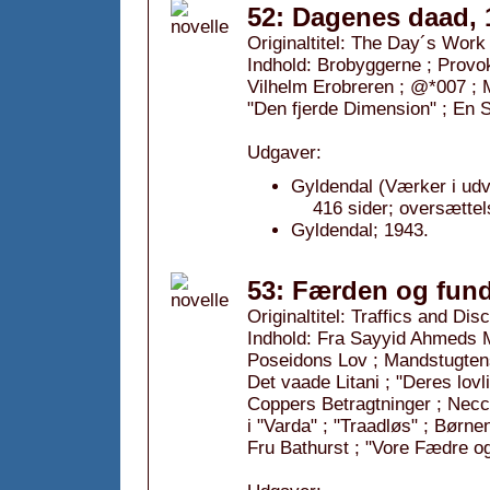
52: Dagenes daad, 
Originaltitel: The Day´s Work
Indhold: Brobyggerne ; Provok
Vilhelm Erobreren ; @*007 ; M
"Den fjerde Dimension" ; En 
Udgaver:
Gyldendal (Værker i udv
416 sider; oversættel
Gyldendal; 1943.
53: Færden og fund
Originaltitel: Traffics and Dis
Indhold: Fra Sayyid Ahmeds M
Poseidons Lov ; Mandstugtens
Det vaade Litani ; "Deres lo
Coppers Betragtninger ; Necce
i "Varda" ; "Traadløs" ; Børne
Fru Bathurst ; "Vore Fædre 