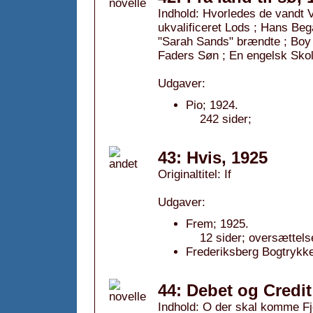
Indhold: Hvorledes de vandt V
ukvalificeret Lods ; Hans Bega
"Sarah Sands" brændte ; Boy 
Faders Søn ; En engelsk Sko
Udgaver:
Pio; 1924.
242 sider;
43: Hvis, 1925
Originaltitel: If
Udgaver:
Frem; 1925.
12 sider; oversættelse
Frederiksberg Bogtrykker
44: Debet og Credit
Indhold: O der skal komme Fj