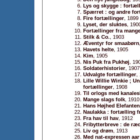
Lys og skygge : fortæl
Spærret : og andre for
Fire fortællinger
, 1899
Lyset, der sluktes
, 190
Fortællinger fra mang
Stilk & Co.
, 1903
Æventyr for smaabørn
Havets helte
, 1905
Kim
, 1905
Nis Puk fra Pukhøj
, 19
Soldaterhistorier
, 1907
Udvalgte fortællinger
,
Lille Willie Winkie ; 
fortællinger
, 1908
Til orlogs med kanale
Mange slags folk
, 1910
Hans Højhed Elefanten ;
Naulakka : fortælling 
Fra hav til hav
, 1912
Fribytterbreve : de ræ
Liv og drøm
, 1913
Med nat-expressen aar 