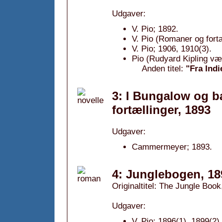
Udgaver:
V. Pio; 1892.
V. Pio (Romaner og fortæ
V. Pio; 1906, 1910(3).
Pio (Rudyard Kipling væ
Anden titel:
"Fra Indi
3: I Bungalow og b
fortællinger, 1893
Udgaver:
Cammermeyer; 1893.
4: Junglebogen, 18
Originaltitel: The Jungle Book
Udgaver:
V. Pio; 1896(1), 1899(2)