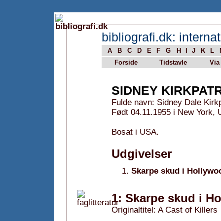
bibliografi.dk: internat
A
B
C
D
E
F
G
H
I
J
K
L
Forside
Tidstavle
Via
SIDNEY KIRKPAT
Fulde navn: Sidney Dale Kirk
Født 04.11.1955 i New York,
Bosat i USA.
Udgivelser
Skarpe skud i Hollywo
1: Skarpe skud i H
Originaltitel: A Cast of Killers