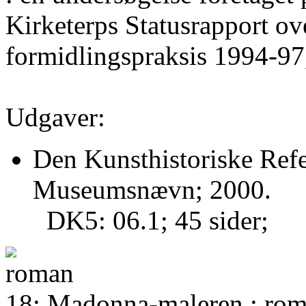
Kirketerps Statusrapport o
formidlingspraksis 1994-97
Udgaver:
Den Kunsthistoriske Refe
Museumsnævn; 2000.
DK5: 06.1; 45 sider;
18: Madonna-maleren : rom