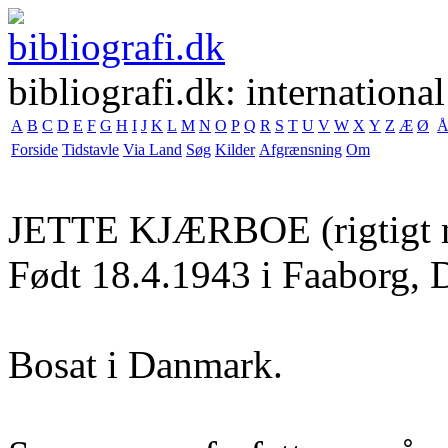
bibliografi.dk: international
A
B
C
D
E
F
G
H
I
J
K
L
M
N
O
P
Q
R
S
T
U
V
W
X
Y
Z
Æ
Ø
Forside
Tidstavle
Via Land
Søg
Kilder
Afgrænsning
Om
JETTE KJÆRBOE
(rigtigt
Født 18.4.1943 i Faaborg,
Bosat i Danmark.