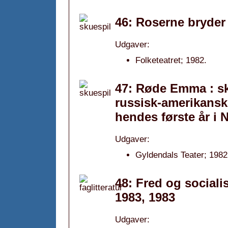
46: Roserne bryder
Udgaver:
Folketeatret; 1982.
47: Røde Emma : sk
russisk-amerikans
hendes første år i 
Udgaver:
Gyldendals Teater; 1982
48: Fred og socialis
1983, 1983
Udgaver: