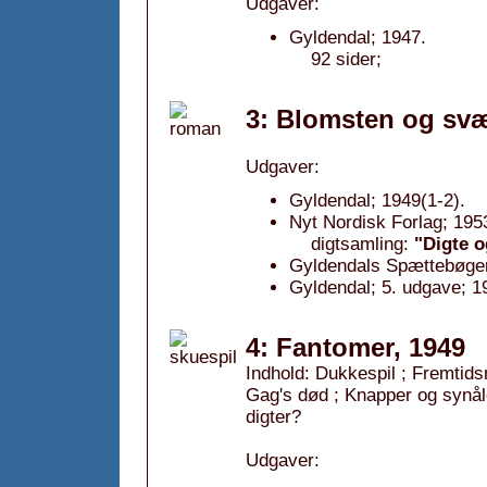
Udgaver:
Gyldendal; 1947.
92 sider;
3: Blomsten og svæ
Udgaver:
Gyldendal; 1949(1-2).
Nyt Nordisk Forlag; 195
digtsamling:
"Digte o
Gyldendals Spættebøger;
Gyldendal; 5. udgave; 1
4: Fantomer, 1949
Indhold: Dukkespil ; Fremtids
Gag's død ; Knapper og synål
digter?
Udgaver: