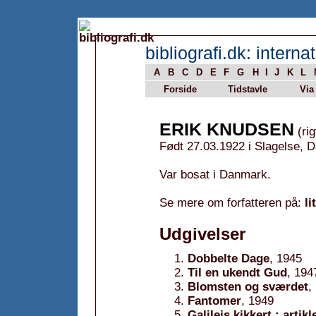
bibliografi.dk: internat
A
B
C
D
E
F
G
H
I
J
K
L
Forside
Tidstavle
Via
ERIK KNUDSEN
(rig
Født 27.03.1922 i Slagelse, 
Var bosat i Danmark.
Se mere om forfatteren på:
li
Udgivelser
Dobbelte Dage
, 1945
Til en ukendt Gud
, 194
Blomsten og sværdet
,
Fantomer
, 1949
Galileis kikkert : artikl