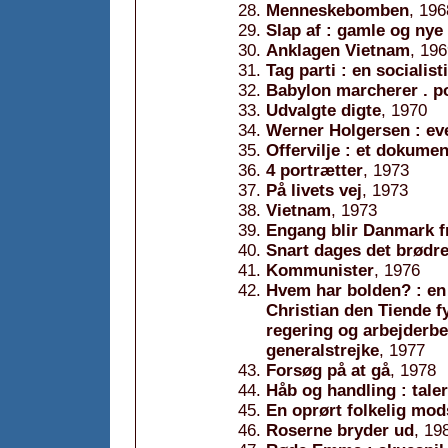
Menneskebomben
, 196
Slap af : gamle og nye
Anklagen Vietnam
, 19
Tag parti : en socialis
Babylon marcherer . po
Udvalgte digte
, 1970
Werner Holgersen : even
Offervilje : et dokume
4 portrætter
, 1973
På livets vej
, 1973
Vietnam
, 1973
Engang blir Danmark fri
Snart dages det brødre 
Kommunister
, 1976
Hvem har bolden? : en
Christian den Tiende f
regering og arbejderb
generalstrejke
, 1977
Forsøg på at gå
, 1978
Håb og handling : taler,
En oprørt folkelig mods
Roserne bryder ud
, 19