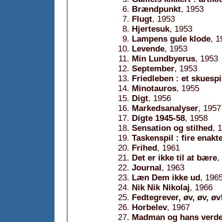
Brændpunkt
, 1953
Flugt
, 1953
Hjertesuk
, 1953
Lampens gule klode
, 1
Levende
, 1953
Min Lundbyerus
, 1953
September
, 1953
Friedleben : et skuespil
Minotauros
, 1955
Digt
, 1956
Markedsanalyser
, 1957
Digte 1945-58
, 1958
Sensation og stilhed
, 
Taskenspil : fire enakt
Frihed
, 1961
Det er ikke til at bære
,
Journal
, 1963
Læn Dem ikke ud
, 196
Nik Nik Nikolaj
, 1966
Fedtegrever, øv, øv, øv
Horbelev
, 1967
Madman og hans verd