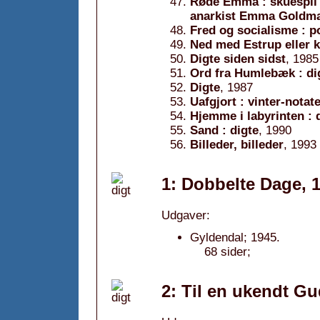
Røde Emma : skuespil 
anarkist Emma Goldman
Fred og socialisme : po
Ned med Estrup eller kl
Digte siden sidst
, 1985
Ord fra Humlebæk : di
Digte
, 1987
Uafgjort : vinter-notat
Hjemme i labyrinten : 
Sand : digte
, 1990
Billeder, billeder
, 1993
1: Dobbelte Dage, 
Udgaver:
Gyldendal; 1945.
68 sider;
2: Til en ukendt Gu