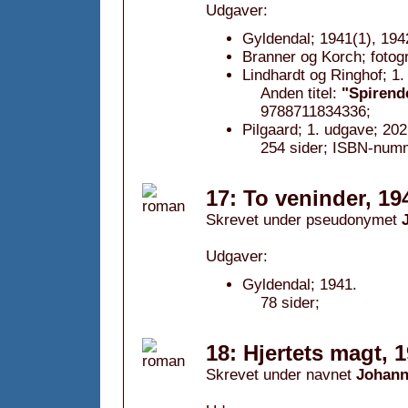
Udgaver:
Gyldendal; 1941(1), 194
Branner og Korch; fotog
Lindhardt og Ringhof; 1
Anden titel:
"Spirend
9788711834336;
Pilgaard; 1. udgave; 202
254 sider; ISBN-num
17: To veninder, 19
Skrevet under pseudonymet
Udgaver:
Gyldendal; 1941.
78 sider;
18: Hjertets magt, 
Skrevet under navnet
Johann