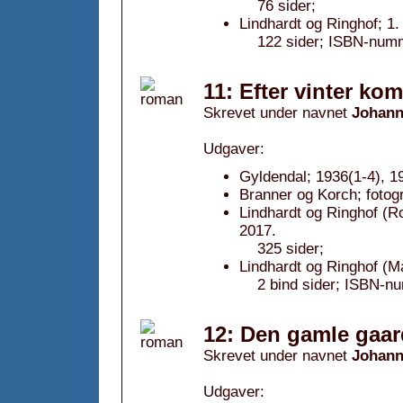
76 sider;
Lindhardt og Ringhof; 1
122 sider; ISBN-num
11: Efter vinter ko
Skrevet under navnet
Johann
Udgaver:
Gyldendal; 1936(1-4), 1
Branner og Korch; fotog
Lindhardt og Ringhof (Ro
2017.
325 sider;
Lindhardt og Ringhof (
2 bind sider; ISBN-n
12: Den gamle gaar
Skrevet under navnet
Johann
Udgaver: