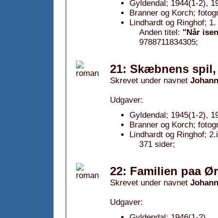
Gyldendal; 1944(1-2), 1
Branner og Korch; fotog
Lindhardt og Ringhof; 1
Anden titel:
"Når isen
9788711834305;
21: Skæbnens spil,
Skrevet under navnet
Johann
Udgaver:
Gyldendal; 1945(1-2), 1
Branner og Korch; fotog
Lindhardt og Ringhof; 2.
371 sider;
22: Familien paa Ø
Skrevet under navnet
Johann
Udgaver:
Gyldendal; 1946(1-2).