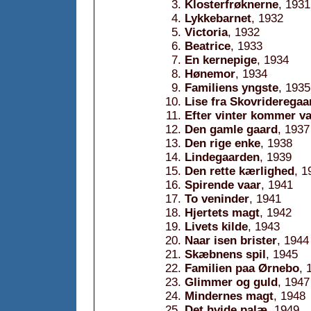
Klosterfrøknerne
, 1931
Lykkebarnet
, 1932
Victoria
, 1932
Beatrice
, 1933
En kernepige
, 1934
Hønemor
, 1934
Familiens yngste
, 1935
Lise fra Skovrideregaa
Efter vinter kommer v
Den gamle gaard
, 1937
Den rige enke
, 1938
Lindegaarden
, 1939
Den rette kærlighed
, 1
Spirende vaar
, 1941
To veninder
, 1941
Hjertets magt
, 1942
Livets kilde
, 1943
Naar isen brister
, 1944
Skæbnens spil
, 1945
Familien paa Ørnebo
, 
Glimmer og guld
, 1947
Mindernes magt
, 1948
Det hvide palæ
, 1949