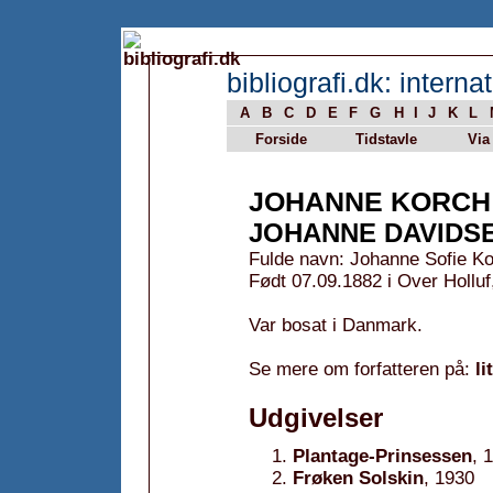
bibliografi.dk: internat
A
B
C
D
E
F
G
H
I
J
K
L
Forside
Tidstavle
Via
JOHANNE KORCH
JOHANNE DAVIDS
Fulde navn: Johanne Sofie K
Født 07.09.1882 i Over Hollu
Var bosat i Danmark.
Se mere om forfatteren på:
li
Udgivelser
Plantage-Prinsessen
, 
Frøken Solskin
, 1930