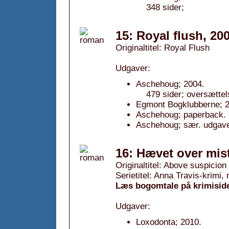
348 sider;
15: Royal flush, 20
Originaltitel: Royal Flush
Udgaver:
Aschehoug; 2004.
479 sider; oversættel
Egmont Bogklubberne; 2
Aschehoug; paperback. 
Aschehoug; sær. udgave
16: Hævet over mis
Originaltitel: Above suspicion
Serietitel: Anna Travis-krimi, 
Læs bogomtale på krimisid
Udgaver:
Loxodonta; 2010.