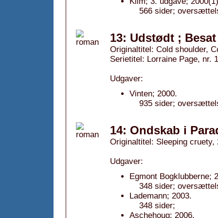
Klim; 3. udgave; 2000(1)
566 sider; oversættel
13: Udstødt ; Besat 
Originaltitel: Cold shoulder, 
Serietitel: Lorraine Page, nr. 
Udgaver:
Vinten; 2000.
935 sider; oversætte
14: Ondskab i Para
Originaltitel: Sleeping cruety,
Udgaver:
Egmont Bogklubberne; 2
348 sider; oversættel
Lademann; 2003.
348 sider;
Aschehoug; 2006.