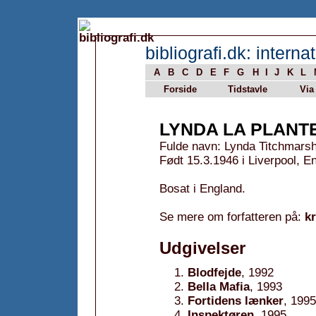
bibliografi.dk: internat
A
B
C
D
E
F
G
H
I
J
K
L
Forside
Tidstavle
Via
LYNDA LA PLANT
Fulde navn: Lynda Titchmars
Født 15.3.1946 i Liverpool, E
Bosat i England.
Se mere om forfatteren på:
k
Udgivelser
Blodfejde
, 1992
Bella Mafia
, 1993
Fortidens lænker
, 1995
Inspektøren
, 1995