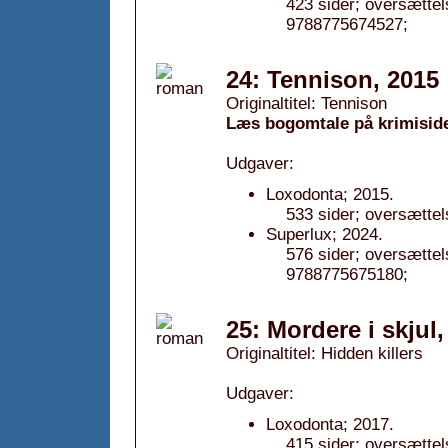
423 sider; oversætte
9788775674527;
24: Tennison, 2015
Originaltitel: Tennison
Læs bogomtale på krimisid
Udgaver:
Loxodonta; 2015.
533 sider; oversætte
Superlux; 2024.
576 sider; oversætte
9788775675180;
25: Mordere i skjul,
Originaltitel: Hidden killers
Udgaver:
Loxodonta; 2017.
415 sider; oversætte