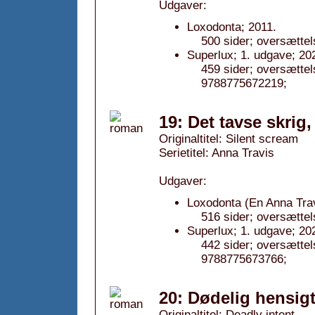
Udgaver:
Loxodonta; 2011.
500 sider; oversætte
Superlux; 1. udgave; 20
459 sider; oversætte
9788775672219;
19: Det tavse skrig,
Originaltitel: Silent scream
Serietitel: Anna Travis
Udgaver:
Loxodonta (En Anna Trav
516 sider; oversætte
Superlux; 1. udgave; 20
442 sider; oversætte
9788775673766;
20: Dødelig hensigt
Originaltitel: Deadly intent